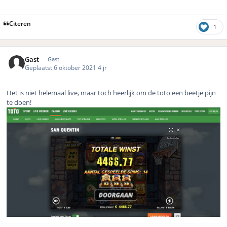
Citeren
1
Gast
Gast
Geplaatst
6 oktober 2021
4 jr
Het is niet helemaal live, maar toch heerlijk om de toto een beetje pijn
te doen!