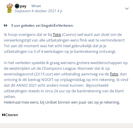
Author stats
Dopey
Whale
Geplaatst
4 oktober 2021
4 jr
3 uur geleden zei GegoktEnVerloren:
Ik hoop overigens dat er bij
Toto
(Casino) wel want aan doet om de
verwerkingstijd van alle uitbetalingen eens flink wat te verminderen!!
Tot aan dit moment was het echt heel gebruikelijk dat je je
uitbetalingen na 3 of 4 werkdagen op je bankrekening ontvangt.
In het verleden speelde ik graag wel eens grotere weddenschappen op
de wedstrijden uit de Champions League. Wanneer dat ik op
woensdagavond (23:15 uur) een uitbetaling aanvroeg via de
Toto
, dan
ontving ik dit bedrag NOOIT op vrijdagmiddag op m’n rekening. Ik vind
dat dit ANNO 2021 echt anders moet kunnen. Bijvoorbeeld
uitbetalingen steeds in circa 24 uur op de bankrekening van de klant
zetten.
Helemaal mee eens, bij Unibet binnen een paar sec op je rekening.
Citeren
Author stats