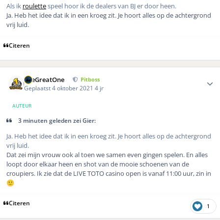
Als ik
roulette
speel hoor ik de dealers van BJ er door heen.
Ja. Heb het idee dat ik in een kroeg zit. Je hoort alles op de achtergrond
vrij luid.
Citeren
Author stats
TheGreatOne
Pitboss
Geplaatst
4 oktober 2021
4 jr
AUTEUR
3 minuten geleden zei Gier:
Ja. Heb het idee dat ik in een kroeg zit. Je hoort alles op de achtergrond
vrij luid.
Dat zei mijn vrouw ook al toen we samen even gingen spelen. En alles
loopt door elkaar heen en shot van de mooie schoenen van de
croupiers. Ik zie dat de LIVE TOTO casino open is vanaf 11:00 uur, zin in
🙂
Citeren
1