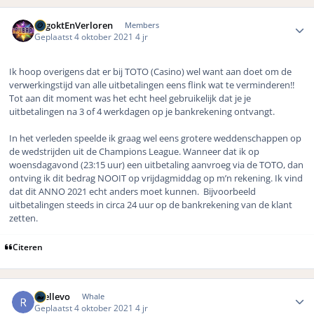
Author stats
GegoktEnVerloren
Members
Geplaatst
4 oktober 2021
4 jr
Ik hoop overigens dat er bij TOTO (Casino) wel want aan doet om de
verwerkingstijd van alle uitbetalingen eens flink wat te verminderen!!
Tot aan dit moment was het echt heel gebruikelijk dat je je
uitbetalingen na 3 of 4 werkdagen op je bankrekening ontvangt.
In het verleden speelde ik graag wel eens grotere weddenschappen op
de wedstrijden uit de Champions League. Wanneer dat ik op
woensdagavond (23:15 uur) een uitbetaling aanvroeg via de TOTO, dan
ontving ik dit bedrag NOOIT op vrijdagmiddag op m’n rekening. Ik vind
dat dit ANNO 2021 echt anders moet kunnen. Bijvoorbeeld
uitbetalingen steeds in circa 24 uur op de bankrekening van de klant
zetten.
Citeren
Author stats
rhellevo
Whale
Geplaatst
4 oktober 2021
4 jr