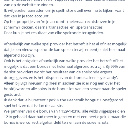
van op de website te vinden.
Ik wil je zeker aanraden om je spelhistorie zelf even na te kijken, want
dat kan in je toto account.
Op het poppetje van 'mijn account' (helemaal rechtsboven in je
scherm?) clicken, daarna 'transacties' en 'speltransacties'.
Daar kun je het resultaat van elke spelronde terugvinden.
Afhankelijk van welke spel provider het betreft is het al of niet mogelijk
dat je een nieuwe spelronde kan spelen terwijl er eentje niet helemaal
afgerond zou zijn.
Ook is het enigszins afhankelijk van welke provider het betreft of het
mogelijk is dat een bonus niet helemaal afgerond zou zijn. Bij 99% van
de slot providers wordt het resultaat van de spelronde ergens
doorgegeven, en is het uitspelen van de bonus alleen 'eye candy'.
Alleen bij BigTimeGaming (heel misschien zie ik er nog een over het
hoofd) worden alle spins in de bonus los van een server naar de speler
gestuurd.
Ik denk dat je bij Netent / Jack & the Beanstalk hooguit 1 onafgerond
spel hebt, en dat is dan de laatste.
Wel jammer van die bonus van 14:29-14:31u, alle wilds vrijgespeeld en
121x gehaald daar had meer in gezeten met een beetje geluk maar die
bonus is wel correct afgehandeld te zien aan de screenshots.