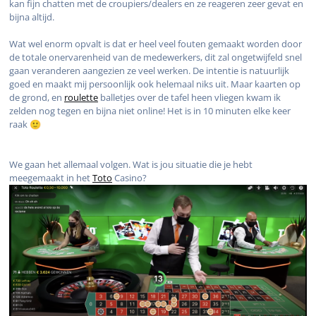
kan fijn chatten met de croupiers/dealers en ze reageren zeer gevat en
bijna altijd.
Wat wel enorm opvalt is dat er heel veel fouten gemaakt worden door
de totale onervarenheid van de medewerkers, dit zal ongetwijfeld snel
gaan veranderen aangezien ze veel werken. De intentie is natuurlijk
goed en maakt mij persoonlijk ook helemaal niks uit. Maar kaarten op
de grond, en
roulette
balletjes over de tafel heen vliegen kwam ik
zelden nog tegen en bijna niet online! Het is in 10 minuten elke keer
raak
🙂
We gaan het allemaal volgen. Wat is jou situatie die je hebt
meegemaakt in het
Toto
Casino?