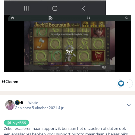
Citeren
1
Author stats
Rudi
Whale
Geplaatst
5 oktober 2021
4 jr
@Holyd666
Zeker escaleren naar support, ik ben aan het uitzoeken of dat ze ook
een emailadres hebben voor support bij toto maar daar is helaas niks