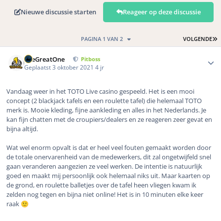
Nieuwe discussie starten
Reageer op deze discussie
L
PAGINA 1 VAN 2
VOLGENDE
Author stats
TheGreatOne
Pitboss
Geplaatst
3 oktober 2021
4 jr
Vandaag weer in het TOTO Live casino gespeeld. Het is een mooi
concept (2 blackjack tafels en een roulette tafel) die helemaal TOTO
merk is. Mooie kleding, fijne aankleding en alles in het Nederlands. Je
kan fijn chatten met de croupiers/dealers en ze reageren zeer gevat en
bijna altijd.
Wat wel enorm opvalt is dat er heel veel fouten gemaakt worden door
de totale onervarenheid van de medewerkers, dit zal ongetwijfeld snel
gaan veranderen aangezien ze veel werken. De intentie is natuurlijk
goed en maakt mij persoonlijk ook helemaal niks uit. Maar kaarten op
de grond, en roulette balletjes over de tafel heen vliegen kwam ik
zelden nog tegen en bijna niet online! Het is in 10 minuten elke keer
raak
🙂