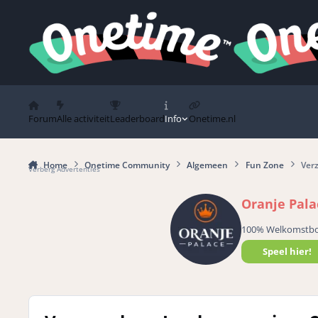
Spring naar bijdragen
Forum
Alle activiteit
Leaderboard
Info
Onetime.nl
Home
Onetime Community
Algemeen
Fun Zone
Ver
Verberg Advertenties
Oranje Pala
100% Welkomstb
Speel hier!