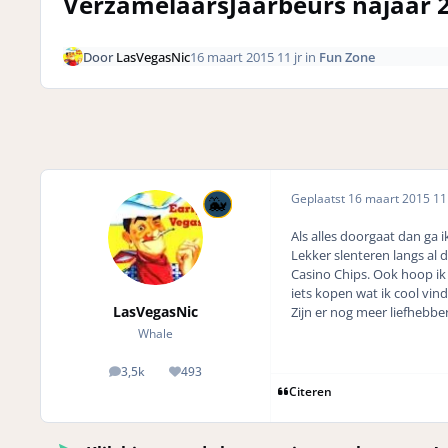
VerzamelaarsJaarbeurs najaar 
Door
LasVegasNic
16 maart 2015
11 jr
in
Fun Zone
Geplaatst
16 maart 2015
11 
Als alles doorgaat dan ga
Lekker slenteren langs al
Casino Chips. Ook hoop ik
iets kopen wat ik cool vin
LasVegasNic
Zijn er nog meer liefhebbe
Whale
3,5k
493
posts
Reputation
Citeren