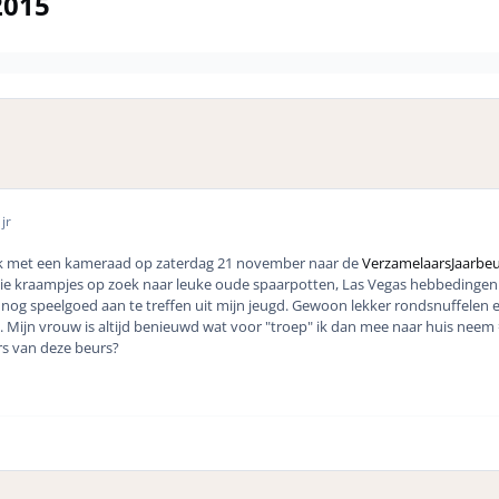
2015
jr
 ik met een kameraad op zaterdag 21 november naar de
VerzamelaarsJaarbeur
 die kraampjes op zoek naar leuke oude spaarpotten, Las Vegas hebbedinge
 nog speelgoed aan te treffen uit mijn jeugd. Gewoon lekker rondsnuffelen 
d. Mijn vrouw is altijd benieuwd wat voor "troep" ik dan mee naar huis neem 
rs van deze beurs?