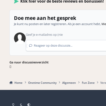
Klik hier voor de beste reviews en bonussen!
Doe mee aan het gesprek
Je kunt nu posten en later registreren. Als je een account hebt,
Mel
Reageer op deze discussie...
Ga naar discussieoverzicht
Home
Onetime Community
Algemeen
Fun Zone
Ver
Light Mode
Dark Mode
Systeemvoorkeuren