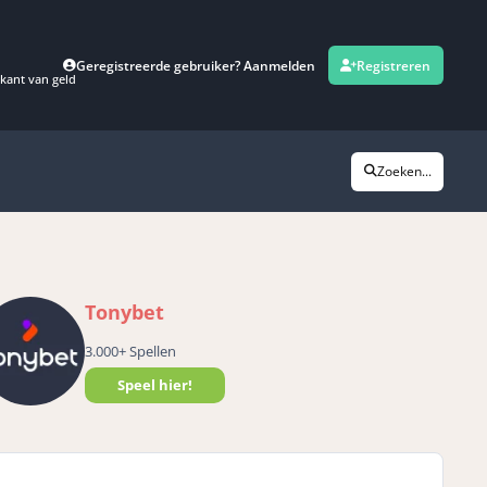
Geregistreerde gebruiker? Aanmelden
Registreren
kant van geld
Zoeken...
Tonybet
3.000+ Spellen
Speel hier!