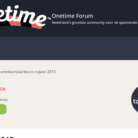
Onetime Forum
Nederland's grootste community voor de spannende 
zamelaarsJaarbeurs najaar 2015
ce
onus