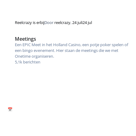
Reelcrazy is erbij
Door
reelcrazy
,
24 juli
24 jul
Meetings
Een EPIC Meet in het Holland Casino, een potje poker spelen of
een bingo evenement. Hier staan de meetings die we met
Onetime organiseren.
5,1k
berichten
📅