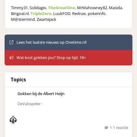
Timmy31
Solidagio
TheGreatOne
MrMahowney82
Masida
Bingoal.nl
TripleZero
LuukFOD
Rednax
pokerinfo
M@stermind
Zwartejack
Mededelingen
Lees het laatste nieuws op Onetime.nl!
Wat kost gokken jou? Stop op tijd. 18+
Topics
Gokken bij de Albert Heijn
DeValsspeler
·
1 reactie