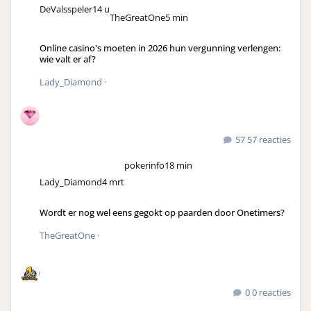
DeValsspeler
14 u
TheGreatOne
5 min
Online casino's moeten in 2026 hun vergunning verlengen:
wie valt er af?
Lady_Diamond
·
57 reacties
pokerinfo
18 min
Lady_Diamond
4 mrt
Wordt er nog wel eens gegokt op paarden door Onetimers?
TheGreatOne
·
0 reacties