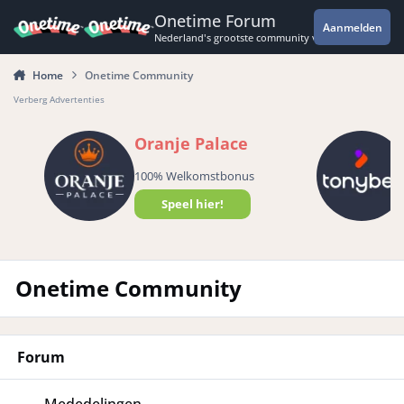
Spring naar bijdragen
Onetime Forum
Aanmelden
Nederland's grootste community voor de spannende 
Home
Onetime Community
Verberg Advertenties
Oranje Palace
100% Welkomstbonus
Speel hier!
Onetime Community
Forum