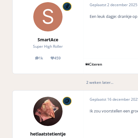
Geplaatst
2 december 202
Een leuk dagje: drankje o
SmartAce
Super High Roller
1k
459
posts
Reputation
Citeren
2 weken later...
Geplaatst
16 december 20
Ik zou voorstellen een gro
hetlaatstetientje