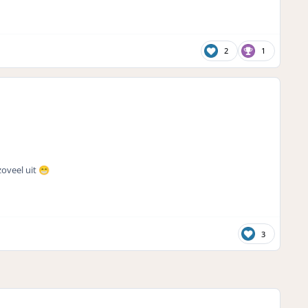
2
1
zoveel uit
😁
3