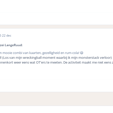
25
22 dec
 zei LangeRuud:
en mooie combi van kaarten, gezelligheid en rum-cola! 😃
d! (Los van mijn wreckingball moment waarbij ik mijn monsterstack verloor)
nnenkort weer eens wat OT'ers te meeten. De activiteit maakt me niet eens 