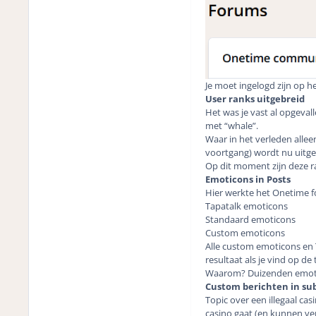
Je moet ingelogd zijn op 
User ranks uitgebreid
Het was je vast al opgeval
met “whale”.
Waar in het verleden alle
voortgang) wordt nu uitge
Op dit moment zijn deze r
Emoticons in Posts
Hier werkte het Onetime fo
Tapatalk emoticons
Standaard emoticons
Custom emoticons
Alle custom emoticons en T
resultaat als je vind op de
Waarom? Duizenden emotico
Custom berichten in su
Topic over een illegaal ca
casino gaat (en kunnen ver