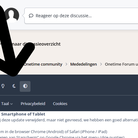
e Smartphone of Tablet
bij deze update verwijderd, maar niet gevreesd, we hebben een goed alternat
m in de browser Chrome (Android) of Safari (iPhone / iPad)
egen aan Starscherm” op Google Chrome via het menu (drie puntjes)