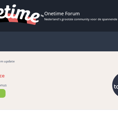
Onetime Forum
Nederland's grootste community voor de spannende 
um update
ce
onus