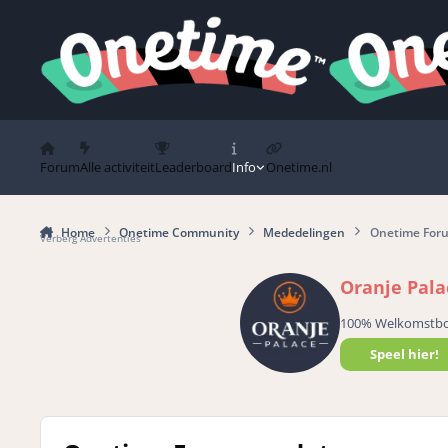
Spring naar bijdragen
Forum
Alle activiteit
Leaderboard
Info
Onetime.nl
Home
Onetime Community
Mededelingen
Onetime For
Verberg Advertenties
Oranje Pala
100% Welkomstb
Speel hier!