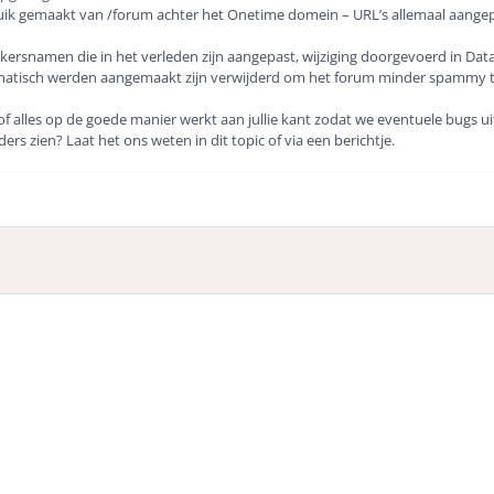
uik gemaakt van /forum achter het Onetime domein – URL’s allemaal aangepas
ikersnamen die in het verleden zijn aangepast, wijziging doorgevoerd in Dat
tomatisch werden aangemaakt zijn verwijderd om het forum minder spammy te
of alles op de goede manier werkt aan jullie kant zodat we eventuele bugs 
ders zien? Laat het ons weten in dit topic of via een berichtje.