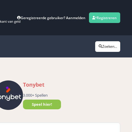
Geregistreerde gebruiker? Aanmelden
Registreren
kant van geld
Zoeken...
Tonybet
3.000+ Spellen
Speel hier!