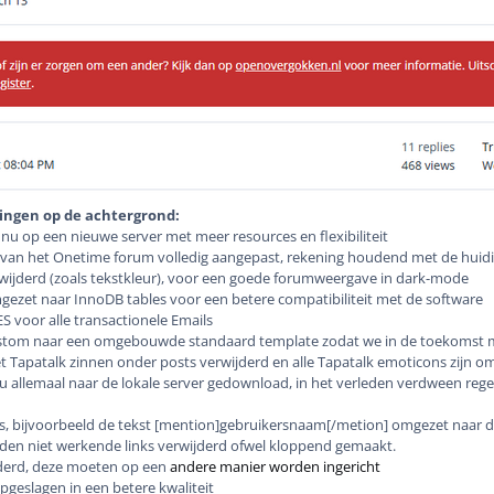
ingen op de achtergrond:
nu op een nieuwe server met meer resources en flexibiliteit
van het Onetime forum volledig aangepast, rekening houdend met de huidi
wijderd (zoals tekstkleur), voor een goede forumweergave in dark-mode
mgezet naar InnoDB tables voor een betere compatibiliteit met de software
voor alle transactionele Emails
stom naar een omgebouwde standaard template zodat we in de toekomst m
t Tapatalk zinnen onder posts verwijderd en alle Tapatalk emoticons zijn o
nu allemaal naar de lokale server gedownload, in het verleden verdween reg
d
, bijvoorbeeld de tekst [mention]gebruikersnaam[/metion] omgezet naar d
den niet werkende links verwijderd ofwel kloppend gemaakt.
ijderd, deze moeten op een
andere manier worden ingericht
geslagen in een betere kwaliteit