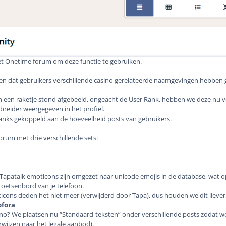
het Onetime forum om deze functie te gebruiken.
len dat gebruikers verschillende casino gerelateerde naamgevingen hebben g
en een raketje stond afgebeeld, ongeacht de User Rank, hebben we deze nu 
breider weergegeven in het profiel.
anks gekoppeld aan de hoeveelheid posts van gebruikers.
rum met drie verschillende sets:
apatalk emoticons zijn omgezet naar unicode emojis in de database, wat op
 toetsenbord van je telefoon.
ns deden het niet meer (verwijderd door Tapa), dus houden we dit liever 
bfora
sino? We plaatsen nu “Standaard-teksten” onder verschillende posts zodat we 
wijzen naar het legale aanbod).