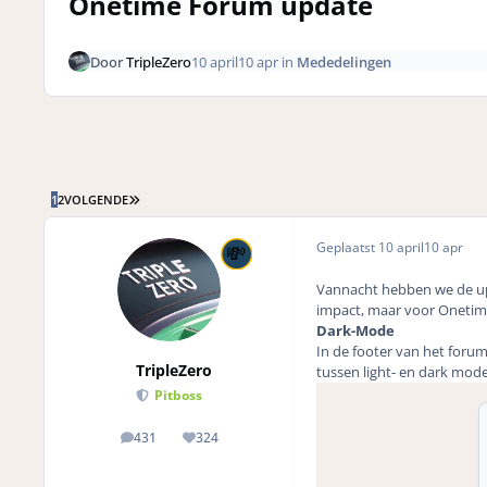
Onetime Forum update
Door
TripleZero
10 april
10 apr
in
Mededelingen
LAATSTE PAGINA
1
2
VOLGENDE
Geplaatst
10 april
10 apr
Vannacht hebben we de upd
impact, maar voor Onetime
Dark-Mode
In de footer van het forum
TripleZero
tussen light- en dark mode
Pitboss
431
324
posts
Reputation