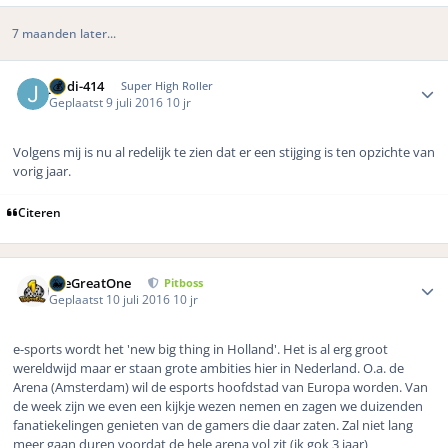
7 maanden later...
Author stats
jordi-414
Super High Roller
Geplaatst
9 juli 2016
10 jr
Volgens mij is nu al redelijk te zien dat er een stijging is ten opzichte van
vorig jaar.
Citeren
Author stats
TheGreatOne
Pitboss
Geplaatst
10 juli 2016
10 jr
e-sports wordt het 'new big thing in Holland'. Het is al erg groot
wereldwijd maar er staan grote ambities hier in Nederland. O.a. de
Arena (Amsterdam) wil de esports hoofdstad van Europa worden. Van
de week zijn we even een kijkje wezen nemen en zagen we duizenden
fanatiekelingen genieten van de gamers die daar zaten. Zal niet lang
meer gaan duren voordat de hele arena vol zit (ik gok 3 jaar)