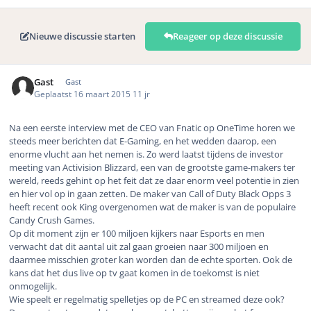
Nieuwe discussie starten
Reageer op deze discussie
Gast
Gast
Geplaatst
16 maart 2015
11 jr
Na een eerste
interview met de CEO van Fnatic
op OneTime horen we
steeds meer berichten dat E-Gaming, en het wedden daarop, een
enorme vlucht aan het nemen is. Zo werd laatst tijdens de investor
meeting van Activision Blizzard, een van de grootste game-makers ter
wereld, reeds gehint op het feit dat ze daar enorm veel potentie in zien
en hier vol op in gaan zetten. De maker van Call of Duty Black Opps 3
heeft recent ook King overgenomen wat de maker is van de populaire
Candy Crush Games.
Op dit moment zijn er 100 miljoen kijkers naar Esports en men
verwacht dat dit aantal uit zal gaan groeien naar 300 miljoen en
daarmee misschien groter kan worden dan de echte sporten. Ook de
kans dat het dus live op tv gaat komen in de toekomst is niet
onmogelijk.
Wie speelt er regelmatig spelletjes op de PC en streamed deze ook?