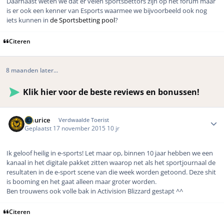
Daarnaast weten we dat er velen sportsbettors zijn op het forum maar
is er ook een kenner van Esports waarmee we bijvoorbeeld ook nog
iets kunnen in
de Sportsbetting pool
?
Citeren
8 maanden later...
Klik hier voor de beste reviews en bonussen!
Author stats
Maurice
Verdwaalde Toerist
Geplaatst
17 november 2015
10 jr
Ik geloof heilig in e-sports! Let maar op, binnen 10 jaar hebben we een
kanaal in het digitale pakket zitten waarop net als het sportjournaal de
resultaten in de e-sport scene van die week worden getoond. Deze shit
is booming en het gaat alleen maar groter worden.
Ben trouwens ook volle bak in Activision Blizzard gestapt ^^
Citeren