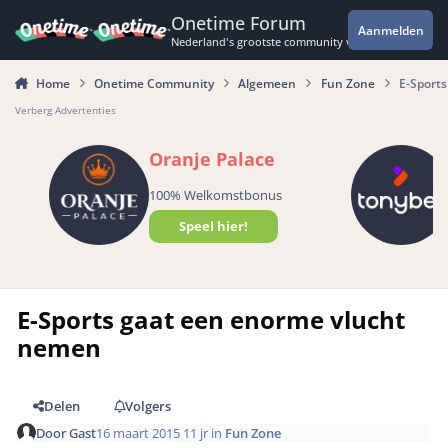
Spring naar bijdragen
Onetime Forum
Aanmelden
Nederland's grootste community voor de spannende 
Home
Onetime Community
Algemeen
Fun Zone
E-Sport
Verberg Advertenties
Oranje Palace
100% Welkomstbonus
Speel hier!
E-Sports gaat een enorme vlucht
nemen
Delen
Volgers
Door
Gast
16 maart 2015
11 jr
in
Fun Zone