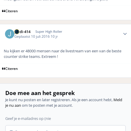
Citeren
Author stats
jordi-414
Super High Roller
Geplaatst
10 juli 2016
10 jr
Nu kijken er 48000 mensen naar de livestream van een van de beste
counter strike teams. Extreem !
Citeren
Doe mee aan het gesprek
Je kunt nu posten en later registreren. Als je een account hebt,
Meld
je nu aan
om te posten met je account.