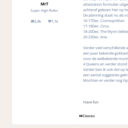
MrT
attestation formulier uitge
achteraf gelezen hier op h
Super High Roller
De planning staat nu als vo
16-17Dec. 
2,4k
1,1k
posts
Reputation
17-18Dec. Circa.
18-20Dec. The Wynn (lekke
20-23Dec. Aria.
Verder veel verschillende
een paar bekende gokkasten
voor de welbekende munten.
4 Queens en verder stond E
Verder ben ik ook dol op l
een aantal suggesties gek
Mochten er verder nog tips
Have fun
Citeren