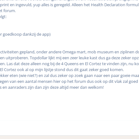
print en ingevuld, yup alles is geregeld. Alleen het Health Declaration formul
et forum.
lgt:
Cosmopolitan.
r goedkoop dankzij de app)
 activiteiten gepland, onder andere Omega mart, mob museum en ziplinen do
 uitproberen. Topdollar lijkt mij een zeer leuke kast dus ga deze zeker opzo
 Las dat deze alleen nog bij de 4 Queens en El Cortez te vinden zijn, nu k
l Cortez ook al op mijn lijstje stond dus dit gaat zeker goed komen.
ekker eten (wie niet?) en zal dus zeker op zoek gaan naar een paar goeie m
regen van een aantal mensen hier op het forum dus ook op dit vlak zal goe
 en aanraders zijn dan zijn deze altijd meer dan welkom!