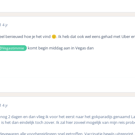
21
4 jr
eel benieuwd hoe je het vind
. Ik heb dat ook wel eens gehad met Uber en
🙂
komt begin middag aan in Vegas dan
@Vegastimmie
21
4 jr
er, nog 2 dagen en dan vlieg ik voor het eerst naar het gokparadijs genaam
is het dan eindelijk toch zover. Ik zal hier zoveel mogelijk van mijn reis pr
devewaren alle voorbereidingen snel getroffen. Vaccinatie bewijs uitgeprin