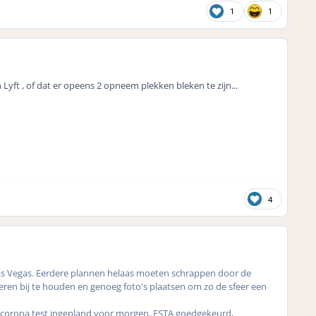
1
1
 Lyft , of dat er opeens 2 opneem plekken bleken te
zijn...
4
d Las Vegas. Eerdere plannen helaas moeten schrappen door de
oberen bij te houden en genoeg foto's plaatsen om zo de sfeer een
t, corona test ingepland voor morgen, ESTA goedgekeurd,