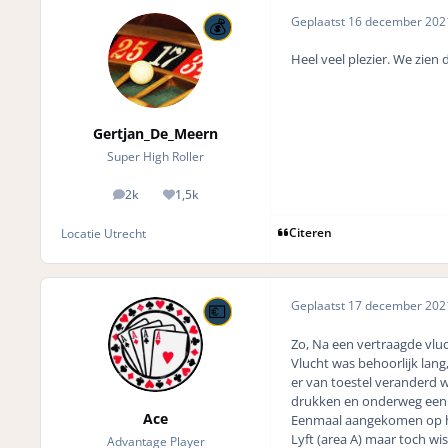
Geplaatst
16 december 20
Heel veel plezier. We zien
Gertjan_De_Meern
Super High Roller
2k
1,5k
posts
Reputation
Citeren
Locatie
Utrecht
Geplaatst
17 december 20
Zo, Na een vertraagde vlu
Vlucht was behoorlijk lan
er van toestel veranderd w
drukken en onderweg een l
Ace
Eenmaal aangekomen op het
Lyft (area A) maar toch wi
Advantage Player