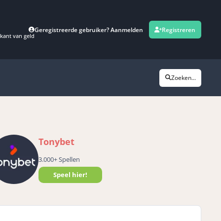
Geregistreerde gebruiker? Aanmelden
Registreren
kant van geld
Zoeken...
Tonybet
3.000+ Spellen
Speel hier!