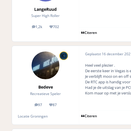
LangeRuud
Super High Roller
1,2k
702
posts
Reputation
Citeren
Geplaatst
16 december 20
Heel veel plezier .
De eerste keer in Vegas is 
Je verblijft mooi on en off
De RTC app is handig voor 
Bedeve
Had je de uitslag van je PCR
Kom maar op met je versla
Recreatieve Speler
97
87
posts
Reputation
Citeren
Locatie
Groningen