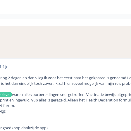
21
4 jr
er, nog 2 dagen en dan vlieg ik voor het eerst naar het gokparadijs genaam
is het dan eindelijk toch zover. Ik zal hier zoveel mogelijk van mijn reis pr
waren alle voorbereidingen snel getroffen. Vaccinatie bewijs uitgep
edeve
print en ingevuld, yup alles is geregeld. Alleen het Health Declaration formul
et forum.
lgt:
r goedkoop dankzij de app)