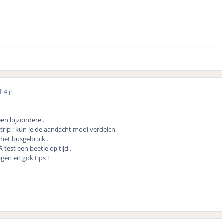
21
4 jr
een bijzondere .
 strip ; kun je de aandacht mooi verdelen.
het busgebruik .
 test een beetje op tijd .
gen en gok tips !