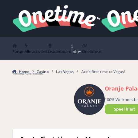
Spring naar bijdragen
Forum
Alle activiteit
Leaderboard
Info
Onetime.nl
Home
Casino
Las Vegas
Ace's first time to Vegas!
Verberg Advertenties
Oranje Pala
100% Welkomstb
Speel hier!