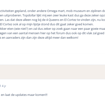
 activiteiten gepland, onder andere Omega mart, mob museum en ziplinen do
 uitproberen. Topdollar lijkt mij een zeer leuke kast dus ga deze zeker opzo
 Las dat deze alleen nog bij de 4 Queens en El Cortez te vinden zijn, nu k
l Cortez ook al op mijn lijstje stond dus dit gaat zeker goed komen.
ekker eten (wie niet?) en zal dus zeker op zoek gaan naar een paar goeie m
regen van een aantal mensen hier op het forum dus ook op dit vlak zal goe
 en aanraders zijn dan zijn deze altijd meer dan welkom!
21
4 jr
.. en laat de updates maar komen!!!