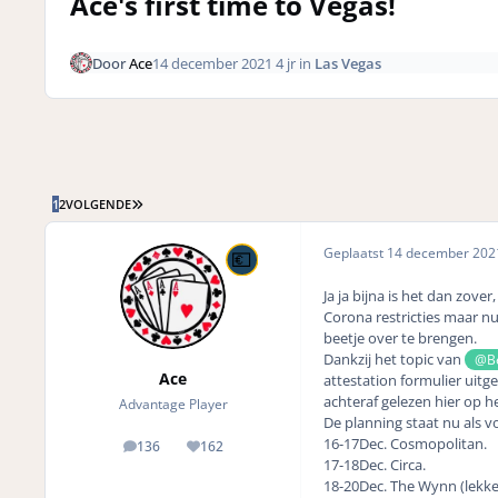
Ace's first time to Vegas!
Door
Ace
14 december 2021
4 jr
in
Las Vegas
LAATSTE PAGINA
1
2
VOLGENDE
Geplaatst
14 december 20
Ja ja bijna is het dan zov
Corona restricties maar nu 
beetje over te brengen.
Dankzij het topic van
@B
Ace
attestation formulier uitge
achteraf gelezen hier op h
Advantage Player
De planning staat nu als vo
16-17Dec. Cosmopolitan.
136
162
posts
Reputation
17-18Dec. Circa.
18-20Dec. The Wynn (lekke