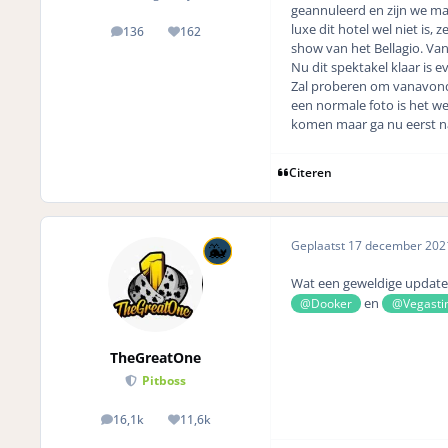
geannuleerd en zijn we ma
luxe dit hotel wel niet is,
136
162
posts
Reputation
show van het Bellagio. Van
Nu dit spektakel klaar is 
Zal proberen om vanavond 
een normale foto is het we
komen maar ga nu eerst na
Citeren
Geplaatst
17 december 20
Wat een geweldige updat
en
@Dooker
@Vegasti
TheGreatOne
Pitboss
16,1k
11,6k
posts
Reputation