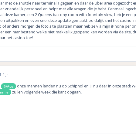
ar met de shuttle naar terminal 1 gegaan en daar de Uber area opgezocht e
 zeer vriendelijk personeel en helpt met alle vragen die je hebt. Eenmaal ing
af deze kamer, een 2 Queens balcony room with fountain view, heb je een pr
even uitpakken en even snel deze update gemaakt, zo dalijk snel het casino i
of anders morgen de foto's te plaatsen maar heb ze via mijn iPhone per on
er een raar bestand welke niet makkelijk geopend kan worden via de site, du
ar het casino toe!
21
4 jr
e
onze mannen landen nu op Schiphol en jij nu daar in onze stad! Wa
@Ace
zullen volgende week die kant opgaan.
mmie