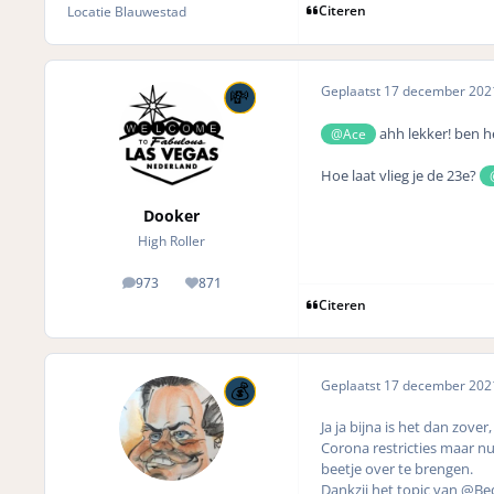
Citeren
Locatie
Blauwestad
Geplaatst
17 december 20
ahh lekker! ben h
@Ace
Hoe laat vlieg je de 23e?
Dooker
High Roller
973
871
posts
Reputation
Citeren
Geplaatst
17 december 20
Ja ja bijna is het dan zov
Corona restricties maar nu 
beetje over te brengen.
Dankzij het topic van @Be