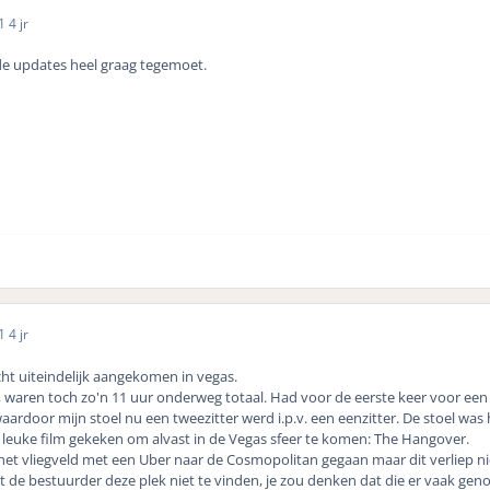
21
4 jr
 de updates heel graag tegemoet.
21
4 jr
cht uiteindelijk aangekomen in vegas.
g, waren toch zo'n 11 uur onderweg totaal. Had voor de eerste keer voor ee
aardoor mijn stoel nu een tweezitter werd i.p.v. een eenzitter. De stoel was
euke film gekeken om alvast in de Vegas sfeer te komen: The Hangover.
 vliegveld met een Uber naar de Cosmopolitan gegaan maar dit verliep niet
st de bestuurder deze plek niet te vinden, je zou denken dat die er vaak gen