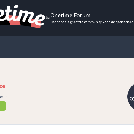
Onetime Forum
Nederland's grootste community voor de spannende 
ce
onus