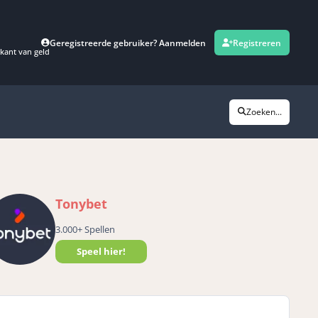
Geregistreerde gebruiker? Aanmelden
Registreren
kant van geld
Zoeken...
Tonybet
3.000+ Spellen
Speel hier!