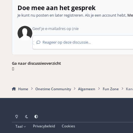
Doe mee aan het gesprek
Je kunt nu posten en later registreren. Als je een account hebt,
Mel
Reageer op deze discussie...
Ga naar discussieoverzicht
Home
Onetime Community
Algemeen
Fun Zone
Kand
Light Mode
Dark Mode
Systeemvoorkeuren
Taal
Privacybeleid
Cookies