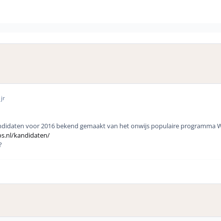
jr
andidaten voor 2016 bekend gemaakt van het onwijs populaire programma W
os.nl/kandidaten/
?