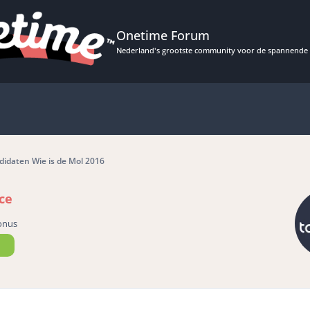
Onetime Forum
Nederland's grootste community voor de spannende 
idaten Wie is de Mol 2016
ce
onus