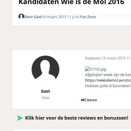
Kandidaten Wie is de Mol 2016
Door
Gast
16 maart 2015
11 jr
in
Fun Zone
Geplaatst
16 maart 2015
11 
Afgelopen week zijn de k
https://wieisdemol.avrotr
Hebben jullie al favorieten
Gast
Gast
Citeren
Klik hier voor de beste reviews en bonussen!