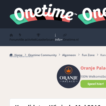
Spring naar bijdragen
Forum
Alle activiteit
Leaderboard
Info
Onetime.nl
Home
Onetime Community
Algemeen
Fun Zone
Kand
Verberg Advertenties
Oranje Pala
100% Welkomstb
Speel hier!