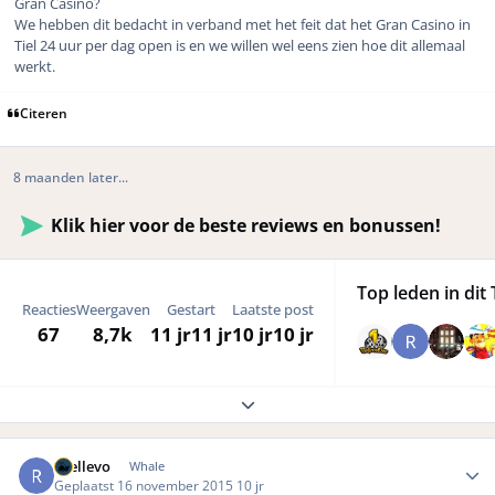
Gran Casino?
We hebben dit bedacht in verband met het feit dat het Gran Casino in
Tiel 24 uur per dag open is en we willen wel eens zien hoe dit allemaal
werkt.
Citeren
8 maanden later...
Klik hier voor de beste reviews en bonussen!
Top leden in dit 
Reacties
Weergaven
Gestart
Laatste post
67
8,7k
11 jr
11 jr
10 jr
10 jr
Expand topic overview
Author stats
rhellevo
Whale
Geplaatst
16 november 2015
10 jr