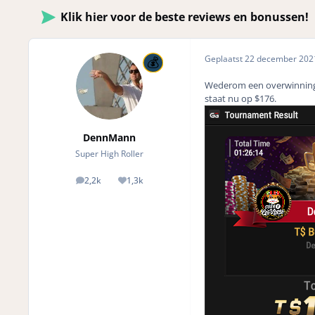
Klik hier voor de beste reviews en bonussen!
Geplaatst
22 december 20
Wederom een overwinning! U
staat nu op $176.
DennMann
Super High Roller
2,2k
1,3k
posts
Reputation