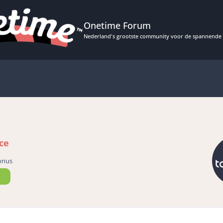
Onetime Forum
Nederland's grootste community voor de spannende 
ce
onus