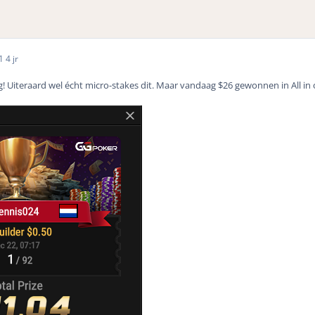
21
4 jr
iteraard wel écht micro-stakes dit. Maar vandaag $26 gewonnen in All in or F