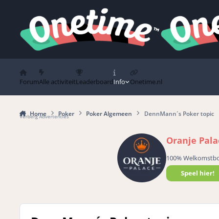
Spring naar bijdragen
Forum
Alle activiteit
Leaderboard
Info
Onetime.nl
Home
Poker
Poker Algemeen
DennMann´s Poker topic
Verberg Advertenties
Oranje Pala
100% Welkomstb
Speel hier!