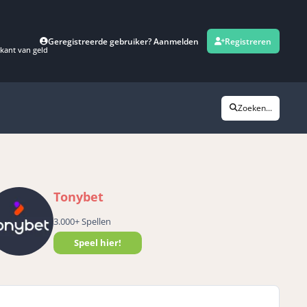
Geregistreerde gebruiker? Aanmelden
Registreren
kant van geld
Zoeken...
Tonybet
3.000+ Spellen
Speel hier!