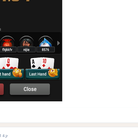
21
4 jr