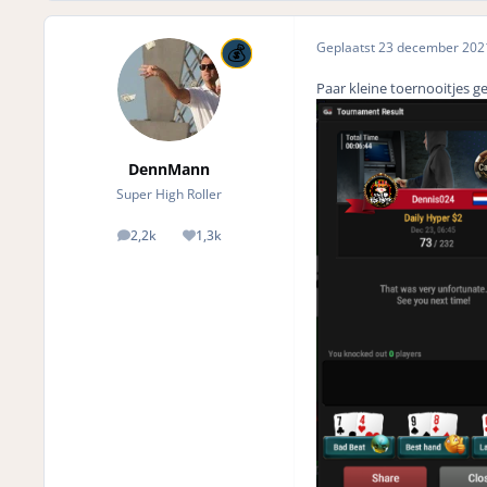
Geplaatst
23 december 20
Paar kleine toernooitjes g
DennMann
Super High Roller
2,2k
1,3k
posts
Reputation