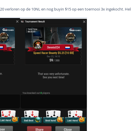
$20 verloren op de 10NL en nog buyin $15 op een toernooi 3x ingekocht. Hel