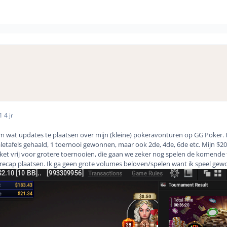
21
4 jr
om wat updates te plaatsen over mijn (kleine) pokeravonturen op GG Poker. Ik
naletafels gehaald, 1 toernooi gewonnen, maar ook 2de, 4de, 6de etc. Mijn 
cket vrij voor grotere toernooien, die gaan we zeker nog spelen de komende t
 recap plaatsen. Ik ga geen grote volumes beloven/spelen want ik speel ge