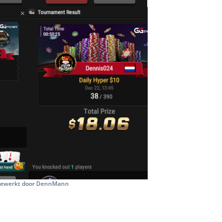
ewerkt door DennMann