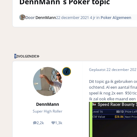
DennMann´s Poker topic
Door
DennMann
22 december 2021
4 jr
in
Poker Algemeen
LAATSTE PAGINA
1
2
VOLGENDE
Geplaatst
22 december 20
Dit topic ga ik gebruiken 
ochtend. Al een aantal fi
speel ik nog 2x een $50 ti
Ik zal ook elke maand een
DennMann
Super High Roller
2,2k
1,3k
posts
Reputation