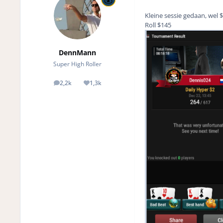
Kleine sessie gedaan, wel 
Roll $145
DennMann
Super High Roller
2,2k
1,3k
posts
Reputation