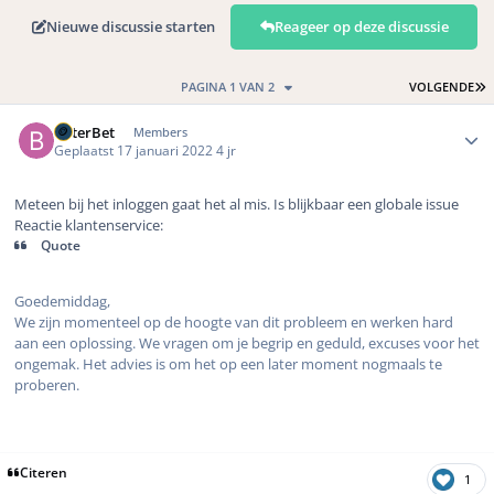
Nieuwe discussie starten
Reageer op deze discussie
L
PAGINA 1 VAN 2
VOLGENDE
Author stats
BeterBet
Members
Geplaatst
17 januari 2022
4 jr
Meteen bij het inloggen gaat het al mis. Is blijkbaar een globale issue
Reactie klantenservice:
Quote
Goedemiddag,
We zijn momenteel op de hoogte van dit probleem en werken hard
aan een oplossing. We vragen om je begrip en geduld, excuses voor het
ongemak. Het advies is om het op een later moment nogmaals te
proberen.
Citeren
1