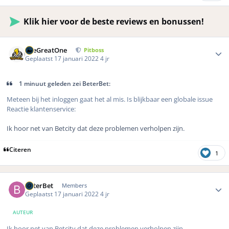
Klik hier voor de beste reviews en bonussen!
Author stats
TheGreatOne
Pitboss
Geplaatst
17 januari 2022
4 jr
1 minuut geleden zei BeterBet:
Meteen bij het inloggen gaat het al mis. Is blijkbaar een globale issue
Reactie klantenservice:
Ik hoor net van Betcity dat deze problemen verholpen zijn.
Citeren
1
Author stats
BeterBet
Members
Geplaatst
17 januari 2022
4 jr
AUTEUR
Ik hoor net van Betcity dat deze problemen verholpen zijn.