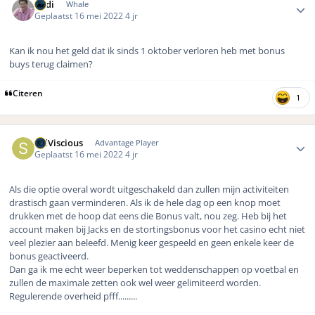
Rudi
Whale
Geplaatst
16 mei 2022
4 jr
Kan ik nou het geld dat ik sinds 1 oktober verloren heb met bonus
buys terug claimen?
Citeren
1
Author stats
SidViscious
Advantage Player
Geplaatst
16 mei 2022
4 jr
Als die optie overal wordt uitgeschakeld dan zullen mijn activiteiten
drastisch gaan verminderen. Als ik de hele dag op een knop moet
drukken met de hoop dat eens die Bonus valt, nou zeg. Heb bij het
account maken bij Jacks en de stortingsbonus voor het casino echt niet
veel plezier aan beleefd. Menig keer gespeeld en geen enkele keer de
bonus geactiveerd.
Dan ga ik me echt weer beperken tot weddenschappen op voetbal en
zullen de maximale zetten ook wel weer gelimiteerd worden.
Regulerende overheid pfff.........