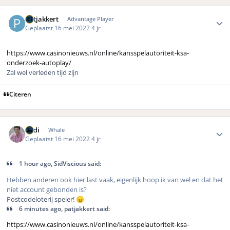
Author stats
patjakkert
Advantage Player
Geplaatst
16 mei 2022
4 jr
https://www.casinonieuws.nl/online/kansspelautoriteit-ksa-
onderzoek-autoplay/
Zal wel verleden tijd zijn
Citeren
Author stats
Rudi
Whale
Geplaatst
16 mei 2022
4 jr
1 hour ago, SidViscious said:
Hebben anderen ook hier last vaak, eigenlijk hoop ik van wel en dat het
niet account gebonden is?
Postcodeloterij speler!
😠
6 minutes ago, patjakkert said:
https://www.casinonieuws.nl/online/kansspelautoriteit-ksa-