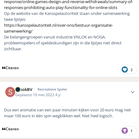
response/online-games-design-and-reverse-withdrawals/summary-of-
responses-prohibiting-auto-play-functionality-for-online-slots
Op de website van de Kansspelautoriteit staan onder samenwerking
twee lijstjes:
https://kansspelautoriteit.nl/over-ons/bestuur-organisatie-
samenwerking/
De belangengroepen vanuit industrie VNLOK en NOGA.
probleemspelers of speldeskundigen zijn in die lijstjes niet direct
zichtbaar.
Citeren
2
Author stats
SpookBV
Recreatieve Speler
Geplaatst
16 mei 2022
4 jr
Dus een animatie van een paar minuten kijken voor 20 euro mag niet
maar 100 euro in één spin wegklikken wel. Niet heel logisch.
Citeren
1