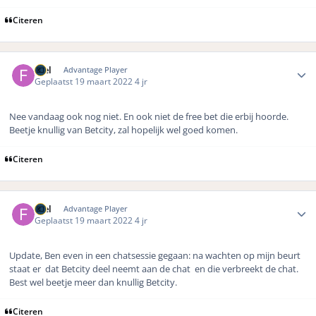
Citeren
Author stats
Frel
Advantage Player
Geplaatst
19 maart 2022
4 jr
Nee vandaag ook nog niet. En ook niet de free bet die erbij hoorde.
Beetje knullig van Betcity, zal hopelijk wel goed komen.
Citeren
Author stats
Frel
Advantage Player
Geplaatst
19 maart 2022
4 jr
Update, Ben even in een chatsessie gegaan: na wachten op mijn beurt
staat er dat Betcity deel neemt aan de chat en die verbreekt de chat.
Best wel beetje meer dan knullig Betcity.
Citeren