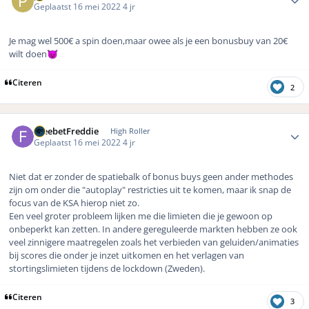
Geplaatst
16 mei 2022
4 jr
Je mag wel 500€ a spin doen,maar owee als je een bonusbuy van 20€
wilt doen
😈
Citeren
2
Author stats
FreebetFreddie
High Roller
Geplaatst
16 mei 2022
4 jr
Niet dat er zonder de spatiebalk of bonus buys geen ander methodes
zijn om onder die "autoplay" restricties uit te komen, maar ik snap de
focus van de KSA hierop niet zo.
Een veel groter probleem lijken me die limieten die je gewoon op
onbeperkt kan zetten. In andere gereguleerde markten hebben ze ook
veel zinnigere maatregelen zoals het verbieden van geluiden/animaties
bij scores die onder je inzet uitkomen en het verlagen van
stortingslimieten tijdens de lockdown (Zweden).
Citeren
3