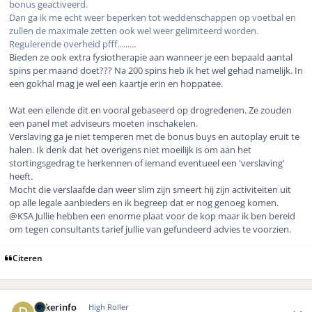
bonus geactiveerd.
Dan ga ik me echt weer beperken tot weddenschappen op voetbal en
zullen de maximale zetten ook wel weer gelimiteerd worden.
Regulerende overheid pfff.........
Bieden ze ook extra fysiotherapie aan wanneer je een bepaald aantal
spins per maand doet??? Na 200 spins heb ik het wel gehad namelijk. In
een gokhal mag je wel een kaartje erin en hoppatee.
Wat een ellende dit en vooral gebaseerd op drogredenen. Ze zouden
een panel met adviseurs moeten inschakelen.
Verslaving ga je niet temperen met de bonus buys en autoplay eruit te
halen. Ik denk dat het overigens niet moeilijk is om aan het
stortingsgedrag te herkennen of iemand eventueel een 'verslaving'
heeft.
Mocht die verslaafde dan weer slim zijn smeert hij zijn activiteiten uit
op alle legale aanbieders en ik begreep dat er nog genoeg komen.
@KSA Jullie hebben een enorme plaat voor de kop maar ik ben bereid
om tegen consultants tarief jullie van gefundeerd advies te voorzien.
Citeren
Author stats
pokerinfo
High Roller