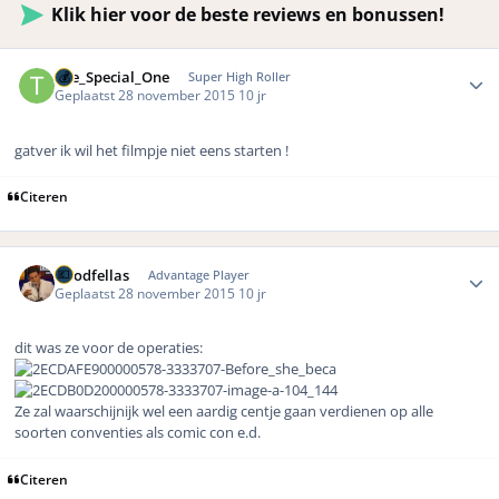
Klik hier voor de beste reviews en bonussen!
Author stats
The_Special_One
Super High Roller
Geplaatst
28 november 2015
10 jr
gatver ik wil het filmpje niet eens starten !
Citeren
Author stats
Goodfellas
Advantage Player
Geplaatst
28 november 2015
10 jr
dit was ze voor de operaties:
Ze zal waarschijnijk wel een aardig centje gaan verdienen op alle
soorten conventies als comic con e.d.
Citeren