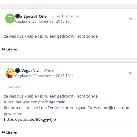
Author stats
The_Special_One
Super High Roller
Geplaatst
28 november 2015
10 jr
ze was dus knap en is nu een gedrocht....echt zonde.
Citeren
Author stats
LasVegasNic
Whale
Geplaatst
29 november 2015
10 jr
AUTEUR
ze was dus knap en is nu een gedrocht....echt zonde.
Klopt, het was een prachtige meid.
Ik hoop niet dat ze Lolo Ferarri achterna gaat. Die is namelijk niet oud
geworden.
https://youtu.be/BVxgyjvIjIo
Citeren