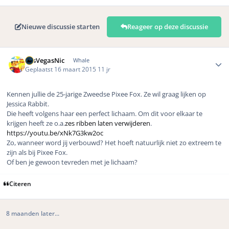
Nieuwe discussie starten
Reageer op deze discussie
Author stats
LasVegasNic
Whale
Geplaatst
16 maart 2015
11 jr
Kennen jullie de 25-jarige Zweedse Pixee Fox. Ze wil graag lijken op
Jessica Rabbit.
Die heeft volgens haar een perfect lichaam. Om dit voor elkaar te
krijgen heeft ze o.a.
zes ribben laten verwijderen
.
https://youtu.be/xNk7G3kw2oc
Zo, wanneer word jij verbouwd? Het hoeft natuurlijk niet zo extreem te
zijn als bij Pixee Fox.
Of ben je gewoon tevreden met je lichaam?
Citeren
8 maanden later...