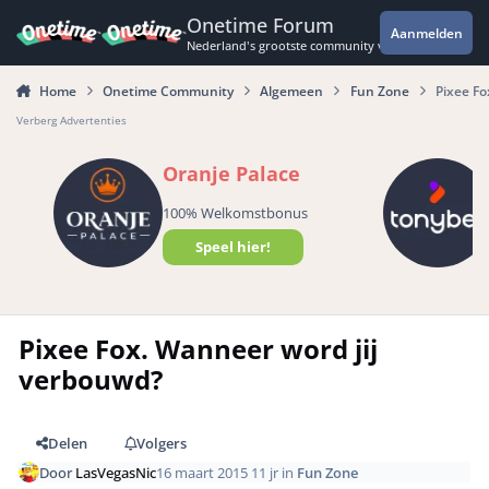
Spring naar bijdragen
Onetime Forum
Aanmelden
Nederland's grootste community voor de spannende 
Home
Onetime Community
Algemeen
Fun Zone
Pixee Fo
Verberg Advertenties
Oranje Palace
100% Welkomstbonus
Speel hier!
Pixee Fox. Wanneer word jij
verbouwd?
Delen
Volgers
Door
LasVegasNic
16 maart 2015
11 jr
in
Fun Zone