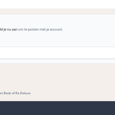
d je nu aan
om te posten met je account.
st Book of Ra Deluxe