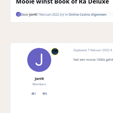
Mooie winst Book of Ra Deluxe
Door
Jorrit
7 februari 2022
4 jr
in
Online Casino Algemeen
Geplaatst
7 februari 2022
4 
Net een mooie 1000x gehit
Jorrit
Members
1
8
posts
Reputation