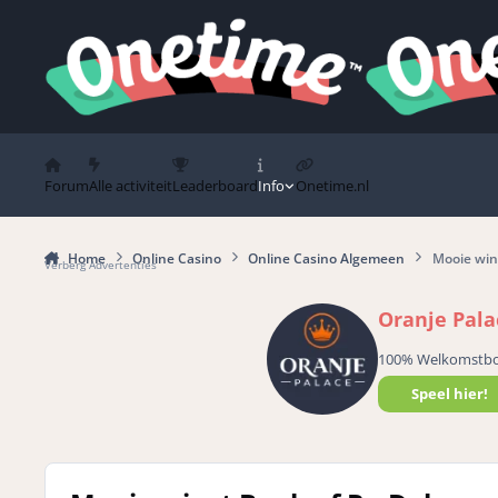
Spring naar bijdragen
Forum
Alle activiteit
Leaderboard
Info
Onetime.nl
Home
Online Casino
Online Casino Algemeen
Mooie win
Verberg Advertenties
Oranje Pala
100% Welkomstb
Speel hier!