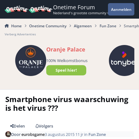
Spring naar bijdragen
Onetime Forum
Aanmelden
Nederland's grootste community voor de spannende 
Home
Onetime Community
Algemeen
Fun Zone
Smartpho
Verberg Advertenties
Oranje Palace
100% Welkomstbonus
Speel hier!
Smartphone virus waarschuwing
is het virus ???
Delen
Volgers
Door
eurobsgame
3 augustus 2015
11 jr
in
Fun Zone