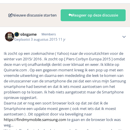
Nieuwe discussie starten
Reageer op deze discussie
Author stats
eurobsgame
Members
Geplaatst
3 augustus 2015
11 jr
Ik zocht op een zoekmachine ( Yahoo) naar de vooruitzichten voor de
winter van 2015/ 2016 . Ik zocht op [ Piers Corbyn Europa 2015 ] omdat
deze man vrij onafhankelijk denkt over klimaat en weer. Ik klikte op
Quinarie.com . Op een gegeven moment kreeg ik een pop up met een
vreemde uitwerking en daarna een mededeling die leek te komen van
de virusscanner van de smartphone die zei dat een virus mijn Samsung
smartphone had besmet en dat ik iets moest aantoetsen om het
probleem op te lossen. Ik heb niets aangetoetst maar de Smartphone
opnieuw opgestart.
Daarna zat er nog een soort browser lock op dat zei dat ik de
Smartphone een update moest geven ( ook met iets dat ik moest
aantoetsen ) . Dit opgelost door via beveiliging naar
https://findmymobile.samsung.com
te gaan en de browser lock was
weg...