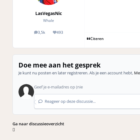
LasVegasNic
Whale
3,5k
493
posts
Reputation
Citeren
Doe mee aan het gesprek
Je kunt nu posten en later registreren. Als je een account hebt,
Mel
Reageer op deze discussie...
Ga naar discussieoverzicht