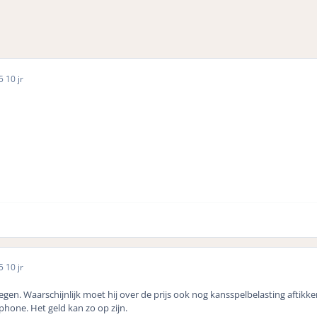
15
10 jr
15
10 jr
liegen. Waarschijnlijk moet hij over de prijs ook nog kansspelbelasting aftik
hone. Het geld kan zo op zijn.