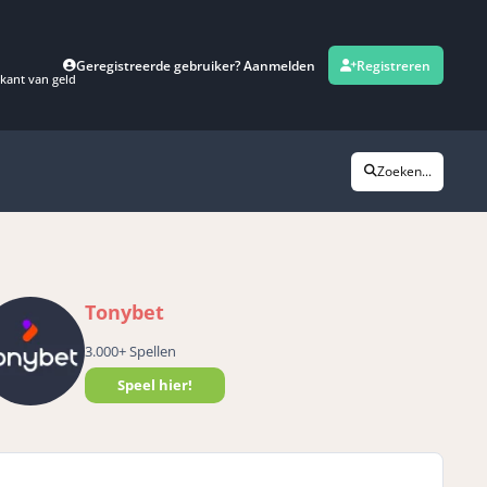
Geregistreerde gebruiker? Aanmelden
Registreren
kant van geld
Zoeken...
Tonybet
3.000+ Spellen
Speel hier!