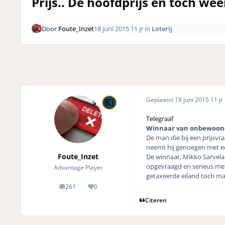
Prijs.. De hoofdprijs en toch wee
Door
Foute_Inzet
18 juni 2015
11 jr
in
Loterij
Geplaatst
18 juni 2015
11 jr
Telegraaf
Winnaar van onbewoond e
De man die bij een prijsvra
neemt hij genoegen met e
Foute_Inzet
De winnaar, Mikko Sarvela 
opgevraagd en serieus met
Advantage Player
getaxeerde eiland toch maa
261
0
posts
Reputation
Citeren