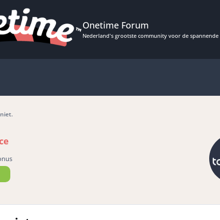
Onetime Forum
Nederland's grootste community voor de spannende 
niet.
ce
onus