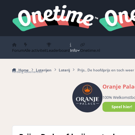
Spring naar bijdragen
Forum
Alle activiteit
Leaderboard
Info
Onetime.nl
Home
Loterijen
Loterij
Prijs.. De hoofdprijs en toch weer 
Verberg Advertenties
Oranje Pala
100% Welkomstb
Speel hier!