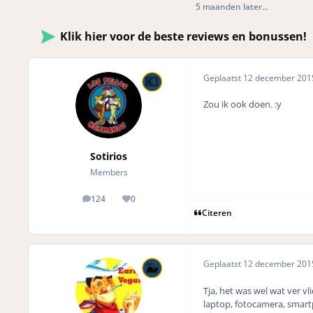
5 maanden later...
Klik hier voor de beste reviews en bonussen!
Geplaatst
12 december 20
Zou ik ook doen. :y
Sotirios
Members
124
0
posts
Reputation
Citeren
Geplaatst
12 december 20
Tja, het was wel wat ver v
laptop, fotocamera, smartp