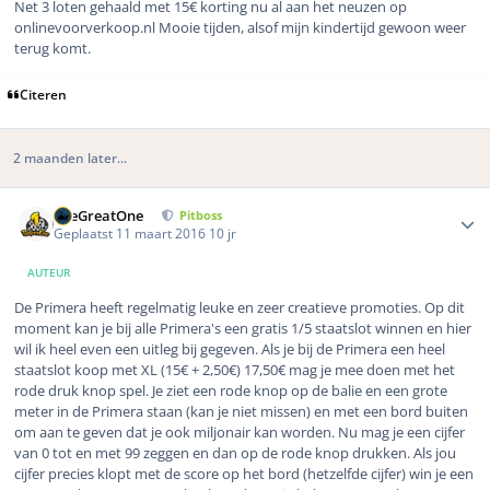
Net 3 loten gehaald met 15€ korting nu al aan het neuzen op
onlinevoorverkoop.nl Mooie tijden, alsof mijn kindertijd gewoon weer
terug komt.
Citeren
2 maanden later...
Author stats
TheGreatOne
Pitboss
Geplaatst
11 maart 2016
10 jr
AUTEUR
De Primera heeft regelmatig leuke en zeer creatieve promoties. Op dit
moment kan je bij alle Primera's een gratis 1/5 staatslot winnen en hier
wil ik heel even een uitleg bij gegeven. Als je bij de Primera een heel
staatslot koop met XL (15€ + 2,50€) 17,50€ mag je mee doen met het
rode druk knop spel. Je ziet een rode knop op de balie en een grote
meter in de Primera staan (kan je niet missen) en met een bord buiten
om aan te geven dat je ook miljonair kan worden. Nu mag je een cijfer
van 0 tot en met 99 zeggen en dan op de rode knop drukken. Als jou
cijfer precies klopt met de score op het bord (hetzelfde cijfer) win je een