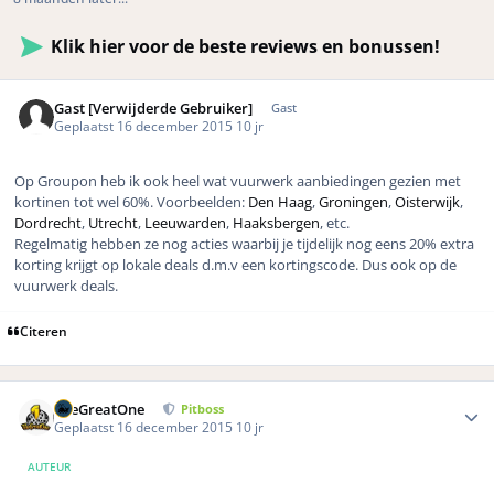
Klik hier voor de beste reviews en bonussen!
Gast [Verwijderde Gebruiker]
Gast
Geplaatst
16 december 2015
10 jr
Op Groupon heb ik ook heel wat vuurwerk aanbiedingen gezien met
kortinen tot wel 60%. Voorbeelden:
Den Haag
,
Groningen
,
Oisterwijk
,
Dordrecht
,
Utrecht
,
Leeuwarden
,
Haaksbergen
, etc.
Regelmatig hebben ze nog acties waarbij je tijdelijk nog eens 20% extra
korting krijgt op lokale deals d.m.v een kortingscode. Dus ook op de
vuurwerk deals.
Citeren
Author stats
TheGreatOne
Pitboss
Geplaatst
16 december 2015
10 jr
AUTEUR