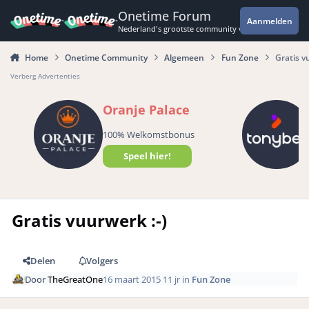
Spring naar bijdragen
Onetime Forum
Aanmelden
Nederland's grootste community voor de spannende 
Home
Onetime Community
Algemeen
Fun Zone
Gratis v
Verberg Advertenties
Oranje Palace
100% Welkomstbonus
Speel hier!
Gratis vuurwerk :-)
Delen
Volgers
Door
TheGreatOne
16 maart 2015
11 jr
in
Fun Zone