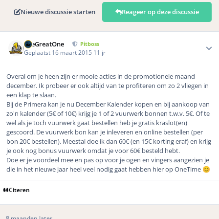
Nieuwe discussie starten
Reageer op deze discussie
Author stats
TheGreatOne
Pitboss
Geplaatst
16 maart 2015
11 jr
Overal om je heen zijn er mooie acties in de promotionele maand
december. Ik probeer er ook altijd van te profiteren om zo 2 vliegen in
een klap te slaan.
Bij de Primera kan je nu December Kalender kopen en bij aankoop van
zo'n kalender (5€ of 10€) krijg je 1 of 2 vuurwerk bonnen t.w.v. 5€. Of te
wel als je toch vuurwerk gaat bestellen heb je gratis kraslot(en)
gescoord. De vuurwerk bon kan je inleveren en online bestellen (per
bon 20€ bestellen). Meestal doe ik dan 60€ (en 15€ korting eraf) en krijg
je ook nog bonus vuurwerk omdat je voor 60€ besteld hebt.
Doe er je voordeel mee en pas op voor je ogen en vingers aangezien je
die in het nieuwe jaar heel veel nodig gaat hebben hier op OneTime
😊
Citeren
8 maanden later...