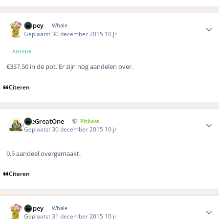
Author stats
Dopey
Whale
Geplaatst
30 december 2015
10 jr
AUTEUR
€337,50 in de pot. Er zijn nog aandelen over.
Citeren
Author stats
TheGreatOne
Pitboss
Geplaatst
30 december 2015
10 jr
0.5 aandeel overgemaakt.
Citeren
Author stats
Dopey
Whale
Geplaatst
31 december 2015
10 jr