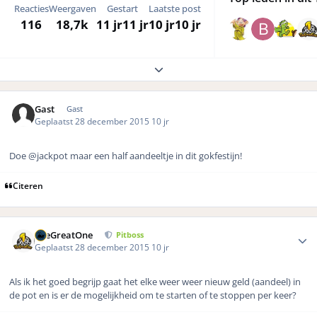
Reacties
Weergaven
Gestart
Laatste post
116
18,7k
11 jr
11 jr
10 jr
10 jr
Expand topic overview
Gast
Gast
Geplaatst
28 december 2015
10 jr
Doe @jackpot maar een half aandeeltje in dit gokfestijn!
Citeren
Author stats
TheGreatOne
Pitboss
Geplaatst
28 december 2015
10 jr
Als ik het goed begrijp gaat het elke weer weer nieuw geld (aandeel) in
de pot en is er de mogelijkheid om te starten of te stoppen per keer?