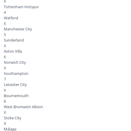
X
Tottenham Hotspur
4
Watford
X
Manchester City
5
Sunderland
X
Aston Villa
6
Norwich City
X
Southampton
7
Leicester City
X
Bournemouth
8
West Bromwich Albion
X
Stoke City
9
Málaga