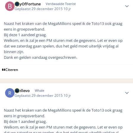
BayOfFortune
Verdwaalde Toerist
Geplaatst
29 december 2015
10 jr
Naast het kraken van de MegaMillions speel ik de Toto13 ook graag
eens in groepsverband.
Bij deze 1 aandeel graag.
Welkom, en ik zal je een PM sturen met de gegevens. Let er even op
dat we zaterdag gaan spelen, dus het geld moet uiterlijk vrijdag al
binnen zijn.
Dank en gelden vandaag overgeschreven.
Citeren
Author stats
rhellevo
Whale
Geplaatst
29 december 2015
10 jr
Naast het kraken van de MegaMillions speel ik de Toto13 ook graag
eens in groepsverband.
Bij deze 1 aandeel graag.
Welkom, en ik zal je een PM sturen met de gegevens. Let er even op
dat we zaterdag gaan spelen, dus het geld moet uiterlijk vrijdag al