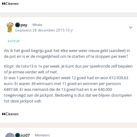
Citeren
Author stats
Dopey
Whale
Geplaatst
28 december 2015
10 jr
AUTEUR
Als ik het goed begrijp gaat het elke weer weer nieuw geld (aandeel) in
de pot en is er de mogelijkheid om te starten of te stoppen per keer?
Klopt. de toto13 is 1x per week. Je kunt dus per speelronde zelf bepalen
of je ermee verder wilt of niet.
Er was 1 persoon die afgelopen week 12 goed had en won €12.939,63
euro. Er waren 39 winnaars met 11 goed en wonnen per persoon
€497,68. Er was niemand die de 13 goed had en is er €40.000
toegevoegd aan de jackpot. Bedoeling is dus dat we blijven doorspelen
tot deze jackpot valt.
Citeren
Author stats
01sici07
Members