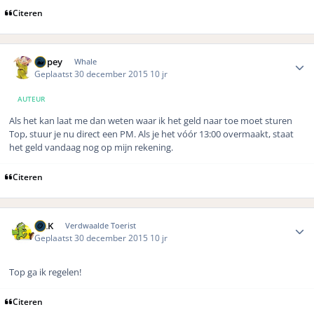
Citeren
Author stats
Dopey
Whale
Geplaatst
30 december 2015
10 jr
AUTEUR
Als het kan laat me dan weten waar ik het geld naar toe moet sturen
Top, stuur je nu direct een PM. Als je het vóór 13:00 overmaakt, staat
het geld vandaag nog op mijn rekening.
Citeren
Author stats
MLK
Verdwaalde Toerist
Geplaatst
30 december 2015
10 jr
Top ga ik regelen!
Citeren