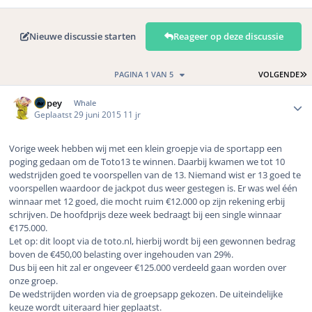
Nieuwe discussie starten
Reageer op deze discussie
L
PAGINA 1 VAN 5
VOLGENDE
Author stats
Dopey
Whale
Geplaatst
29 juni 2015
11 jr
Vorige week hebben wij met een klein groepje via de sportapp een
poging gedaan om de Toto13 te winnen. Daarbij kwamen we tot 10
wedstrijden goed te voorspellen van de 13. Niemand wist er 13 goed te
voorspellen waardoor de jackpot dus weer gestegen is. Er was wel één
winnaar met 12 goed, die mocht ruim €12.000 op zijn rekening erbij
schrijven. De hoofdprijs deze week bedraagt bij een single winnaar
€175.000.
Let op: dit loopt via de toto.nl, hierbij wordt bij een gewonnen bedrag
boven de €450,00 belasting over ingehouden van 29%.
Dus bij een hit zal er ongeveer €125.000 verdeeld gaan worden over
onze groep.
De wedstrijden worden via de groepsapp gekozen. De uiteindelijke
keuze wordt uiteraard hier geplaatst.