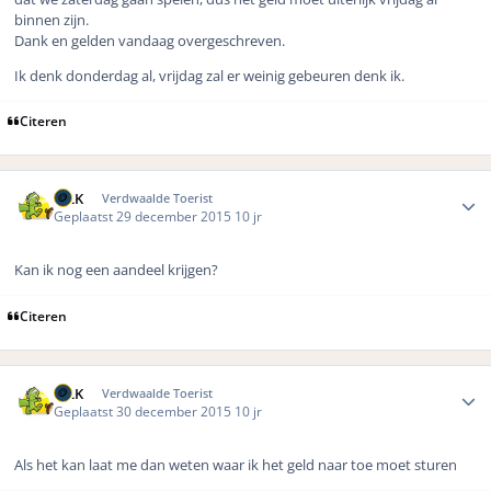
binnen zijn.
Dank en gelden vandaag overgeschreven.
Ik denk donderdag al, vrijdag zal er weinig gebeuren denk ik.
Citeren
Author stats
MLK
Verdwaalde Toerist
Geplaatst
29 december 2015
10 jr
Kan ik nog een aandeel krijgen?
Citeren
Author stats
MLK
Verdwaalde Toerist
Geplaatst
30 december 2015
10 jr
Als het kan laat me dan weten waar ik het geld naar toe moet sturen