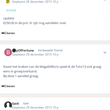
Geplaatst
28 december 2015
10 jr
AUTEUR
update:
€250.00 in de pot. Er zijn nog aandelen over.
Citeren
Author stats
BayOfFortune
Verdwaalde Toerist
Geplaatst
29 december 2015
10 jr
Naast het kraken van de MegaMillions speel ik de Toto13 ook graag
eens in groepsverband.
Bij deze 1 aandeel graag.
Citeren
Gast
Gast
Geplaatst
29 december 2015
10 jr