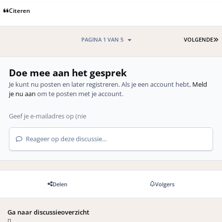
Citeren
L
PAGINA 1 VAN 5
VOLGENDE
Doe mee aan het gesprek
Je kunt nu posten en later registreren. Als je een account hebt,
Meld
je nu aan
om te posten met je account.
Reageer op deze discussie...
Delen
Volgers
Ga naar discussieoverzicht