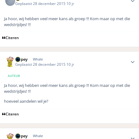
Geplaatst
28 december 2015
10 jr
Ja hoor, wij hebben veel meer kans als groep !!! Kom maar op met die
wedstrijdjes! !!!
Citeren
Author stats
Dopey
Whale
Geplaatst
28 december 2015
10 jr
AUTEUR
Ja hoor, wij hebben veel meer kans als groep !!! Kom maar op met die
wedstrijdjes! !!!
hoeveel aandelen wil je?
Citeren
Author stats
Dopey
Whale