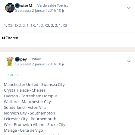
Author stats
WouterM
Verdwaalde Toerist
Geplaatst
2 januari 2016
10 jr
1, X2, 1X2, 2, 1, 1X, 1, 2, X2, 2, 2, 1, X2
Citeren
Author stats
Dopey
Whale
Geplaatst
2 januari 2016
10 jr
AUTEUR
Manchester United - Swansea City
Crystal Palace - Chelsea
Everton - Tottenham Hotspur
Watford - Manchester City
Sunderland - Aston Villa
Norwich City - Southampton
Leicester City - Bournemouth
West Bromwich Albion - Stoke City
Málaga - Celta de Vigo