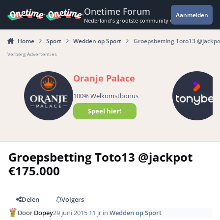
Spring naar bijdragen
Onetime Forum
Aanmelden
Nederland's grootste community voor de spannende 
Home
Sport
Wedden op Sport
Groepsbetting Toto13 @jackpo
Verberg Advertenties
Oranje Palace
100% Welkomstbonus
Speel hier!
Groepsbetting Toto13 @jackpot
€175.000
Delen
Volgers
Door
Dopey
29 juni 2015
11 jr
in
Wedden op Sport