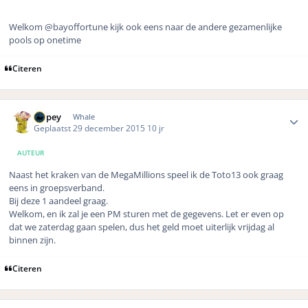
Welkom @bayoffortune kijk ook eens naar de andere gezamenlijke
pools op onetime
Citeren
Author stats
Dopey
Whale
Geplaatst
29 december 2015
10 jr
AUTEUR
Naast het kraken van de MegaMillions speel ik de Toto13 ook graag
eens in groepsverband.
Bij deze 1 aandeel graag.
Welkom, en ik zal je een PM sturen met de gegevens. Let er even op
dat we zaterdag gaan spelen, dus het geld moet uiterlijk vrijdag al
binnen zijn.
Citeren
Author stats