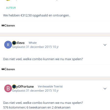
AUTEUR
We hebben €312,50 opgehaald en ontvangen.
Citeren
Author stats
rhellevo
Whale
Geplaatst
31 december 2015
10 jr
Das niet veel, welke combo kunnen we nu max spelen?
Citeren
Author stats
BayOfFortune
Verdwaalde Toerist
Geplaatst
31 december 2015
10 jr
Das niet veel, welke combo kunnen we nu max spelen?
576 kolommen; 6 tweekansen en 2 driekansen