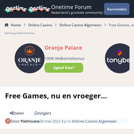
Spring naar bijdragen
Onetime Forum
Aanmelden
Nederland's grootste community voor de spannende 
Home
Online Casino
Online Casino Algemeen
Free Games, nu
Verberg Advertenties
Oranje Palace
100% Welkomstbonus
Speel hier!
Free Games, nu en vroeger...
Delen
Volgers
Door
PietHoane
29 mei 2022
4 jr
in
Online Casino Algemeen