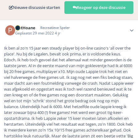
Nieuwe discussie starten
Reageer op deze discussie
Author stats
PietHoane
Recreatieve Speler
Geplaatst
29 mei 2022
4 jr
Ik ben al zo'n 15 jaar een steady player bij on-line casino's 'all over the
place'. Nu bij de Legalen, bevalt ook prima, er is voldoende keus.
Edoch, Ik heb toch gevoel dat het allemaal wat minder geworden is de
laatste jaren. Al in de eerste maand van mijn gokleventje had ik al 6000
bij 20 free games, multiplayer x10. Mijn oude Lappie trok het niet en
viel halverwege de free games uit. Ik zag nog net een fiks bedrag staan,
maar dacht aan een foutmelding vanwege de crash. Nadat Lappie weer
was afgekoeld en opgestart was ik toch wel razend benieuwd wat ik te
zien kreeg en of de free games nog een doorstart maakten. Gelukkig
wel en tot mijn 'schrik' stond het grote bedrag ook nog op mijn
balance. Uiteindelijk had ik 6000. Met hetzelfde oude lappie kreeg ik
later zowaar bijna 400 (!) free games! Het werd een groot tig-keer-
opstartdrama. Ik heb Lappie zeker 15 keer moeten laten afkoelen en
herstarten. Uiteindelijk viel het resultaat wat tegen, zo'n 1800. Ook heb
ik meerdere keren zo'n 15x 10/15 free games achterelkaar gehad. Ook
hartstikke leuk natuurlijk. Maar de laatste jaren zit een beetje vette 'Big