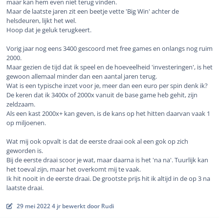
maar kan hem even niet terug vinden.
Maar de laatste jaren zit een beetje vette 'Big Win' achter de
helsdeuren, lijkt het wel.
Hoop dat je geluk terugkeert.
Vorig jaar nog eens 3400 gescoord met free games en onlangs nog ruim
2000.
Maar gezien de tijd dat ik speel en de hoeveelheid 'investeringen', is het
gewoon allemaal minder dan een aantal jaren terug.
Wat is een typische inzet voor je, meer dan een euro per spin denk ik?
De keren dat ik 3400x of 2000x vanuit de base game heb gehit, zijn
zeldzaam.
Als een kast 2000x+ kan geven, is de kans op het hitten daarvan vaak 1
op miljoenen.
Wat mij ook opvalt is dat de eerste draai ook al een gok op zich
geworden is.
Bij de eerste draai scoor je wat, maar daarna is het 'na na'. Tuurlijk kan
het toeval zijn, maar het overkomt mij te vaak.
Ik hit nooit in de eerste draai. De grootste prijs hit ik altijd in de op 3 na
laatste draai.
29 mei 2022
4 jr
bewerkt door Rudi