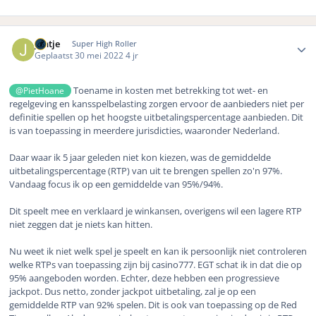
Author stats
jantje
Super High Roller
Geplaatst
30 mei 2022
4 jr
Toename in kosten met betrekking tot wet- en
@PietHoane
regelgeving en kansspelbelasting zorgen ervoor de aanbieders niet per
definitie spellen op het hoogste uitbetalingspercentage aanbieden. Dit
is van toepassing in meerdere jurisdicties, waaronder Nederland.
Daar waar ik 5 jaar geleden niet kon kiezen, was de gemiddelde
uitbetalingspercentage (RTP) van uit te brengen spellen zo'n 97%.
Vandaag focus ik op een gemiddelde van 95%/94%.
Dit speelt mee en verklaard je winkansen, overigens wil een lagere RTP
niet zeggen dat je niets kan hitten.
Nu weet ik niet welk spel je speelt en kan ik persoonlijk niet controleren
welke RTPs van toepassing zijn bij casino777. EGT schat ik in dat die op
95% aangeboden worden. Echter, deze hebben een progressieve
jackpot. Dus netto, zonder jackpot uitbetaling, zal je op een
gemiddelde RTP van 92% spelen. Dit is ook van toepassing op de Red