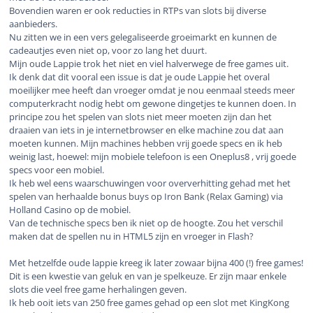
Bovendien waren er ook reducties in RTPs van slots bij diverse
aanbieders.
Nu zitten we in een vers gelegaliseerde groeimarkt en kunnen de
cadeautjes even niet op, voor zo lang het duurt.
Mijn oude Lappie trok het niet en viel halverwege de free games uit.
Ik denk dat dit vooral een issue is dat je oude Lappie het overal
moeilijker mee heeft dan vroeger omdat je nou eenmaal steeds meer
computerkracht nodig hebt om gewone dingetjes te kunnen doen. In
principe zou het spelen van slots niet meer moeten zijn dan het
draaien van iets in je internetbrowser en elke machine zou dat aan
moeten kunnen. Mijn machines hebben vrij goede specs en ik heb
weinig last, hoewel: mijn mobiele telefoon is een Oneplus8 , vrij goede
specs voor een mobiel.
Ik heb wel eens waarschuwingen voor oververhitting gehad met het
spelen van herhaalde bonus buys op Iron Bank (Relax Gaming) via
Holland Casino op de mobiel.
Van de technische specs ben ik niet op de hoogte. Zou het verschil
maken dat de spellen nu in HTML5 zijn en vroeger in Flash?
Met hetzelfde oude lappie kreeg ik later zowaar bijna 400 (!) free games!
Dit is een kwestie van geluk en van je spelkeuze. Er zijn maar enkele
slots die veel free game herhalingen geven.
Ik heb ooit iets van 250 free games gehad op een slot met KingKong