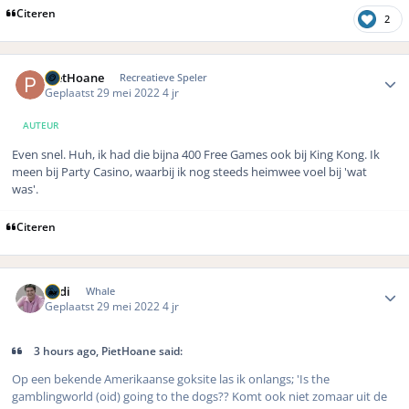
Citeren
2
Author stats
PietHoane
Recreatieve Speler
Geplaatst
29 mei 2022
4 jr
AUTEUR
Even snel. Huh, ik had die bijna 400 Free Games ook bij King Kong. Ik
meen bij Party Casino, waarbij ik nog steeds heimwee voel bij 'wat
was'.
Citeren
Author stats
Rudi
Whale
Geplaatst
29 mei 2022
4 jr
3 hours ago, PietHoane said:
Op een bekende Amerikaanse goksite las ik onlangs; 'Is the
gamblingworld (oid) going to the dogs?? Komt ook niet zomaar uit de