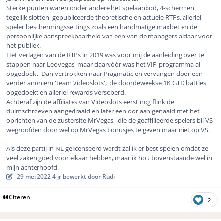
Sterke punten waren onder andere het spelaanbod, 4-schermen
tegelijk slotten, gepubliceerde theoretische en actuele RTPs, allerlei
speler beschermingssettings zoals een handmatige maxbet en de
persoonlijke aanspreekbaarheid van een van de managers aldaar voor
het publiek.
Het verlagen van de RTPs in 2019 was voor mij de aanleiding over te
stappen naar Leovegas, maar daarvóór was het VIP-programma al
opgedoekt, Dan vertrokken naar Pragmatic en vervangen door een
verder anoniem 'team Videoslots', de doordeweekse 1K GTD battles
opgedoekt en allerlei rewards versoberd.
Achteraf zijn de affiliates van Videoslots eerst nog flink de
duimschroeven aangedraaid en later een oor aan genaaid met het
oprichten van de zustersite MrVegas, die de geaffilieerde spelers bij VS
wegroofden door wel op MrVegas bonusjes te geven maar niet op VS.
Als deze partij in NL gelicenseerd wordt zal ik er best spelen omdat ze
veel zaken goed voor elkaar hebben, maar ik hou bovenstaande wel in
mijn achterhoofd.
29 mei 2022
4 jr
bewerkt door Rudi
Citeren
2