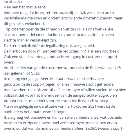
lucht vallen!
Nee ben het met je eens.
Iedereen mag dat interpreteren zoals hij zelf wil, we spelen ook in
verschillende markten en onder verschillende omstandigheden maar
dit gevoel is welbekend.
Topicstarter opende die thread vanuit zijn rol als onafhankelijke
klachtenbemiddelaar en doelde er vooral op dat casino's op een
slechte manier verzakelijkt zijn.
Die trend heb ik vóór de legalisering ook wel gevoeld.
De hierboven door mij genoemde reducties in RTP is een voorbeeld.
Ook een steeds verder gaande achteruitgang in customer support
overal.
Voorbeelden van goede customer support zijn de Pokerstars van 15
jaar geleden, of Guts.
In de nog niet gelegaliseerde situatie kwam je steeds vaker
geoutsourcede support tegen, of alleen nieuwe slecht getrainde
medewerkers die ook vooral zelf niet mogen of willen spelen. Misschien
volstaat dat voor het merendeel van de aangebrachte (sugnup en
bonus) issues, maar niet voor de issues die ik typisch voorleg.
Nu in de gelegaliseerde situatie van na 1 oktober 2021 viert bij de
aanbieders het amateurisme hoogtij.
Ik zie graag het positieve en kan van alle aanbieders wel wat positiefs
melden en er zijn ook overal wel verbeteringen, maar ik ben ervan
overtuigd dat van de huidige aanbieders alleen Bet365 (wegens sport)