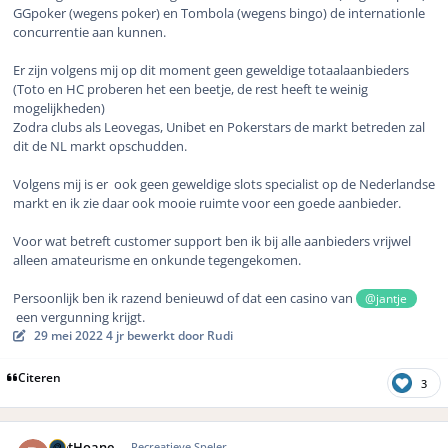
GGpoker (wegens poker) en Tombola (wegens bingo) de internationle
concurrentie aan kunnen.
Er zijn volgens mij op dit moment geen geweldige totaalaanbieders
(Toto en HC proberen het een beetje, de rest heeft te weinig
mogelijkheden)
Zodra clubs als Leovegas, Unibet en Pokerstars de markt betreden zal
dit de NL markt opschudden.
Volgens mij is er ook geen geweldige slots specialist op de Nederlandse
markt en ik zie daar ook mooie ruimte voor een goede aanbieder.
Voor wat betreft customer support ben ik bij alle aanbieders vrijwel
alleen amateurisme en onkunde tegengekomen.
Persoonlijk ben ik razend benieuwd of dat een casino van
@jantje
een vergunning krijgt.
29 mei 2022
4 jr
bewerkt door Rudi
Citeren
3
Author stats
PietHoane
Recreatieve Speler