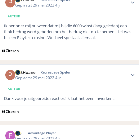
Geplaatst
29 mei 2022
4 jr
AUTEUR
Ik herinner mij nu weer dat mij bij die 6000 winst (lang geleden) een
flink bedrag werd geboden om het bedrag niet op te nemen. Het was
bij een Playtech casino. Wel heel speciaal allemaal.
Citeren
Author stats
PietHoane
Recreatieve Speler
Geplaatst
29 mei 2022
4 jr
AUTEUR
Dank voor je uitgebreide reacties! Ik laat het even inwerken.....
Citeren
Author stats
Frel
Advantage Player
Geplaatst
29 mei 2022
4 jr