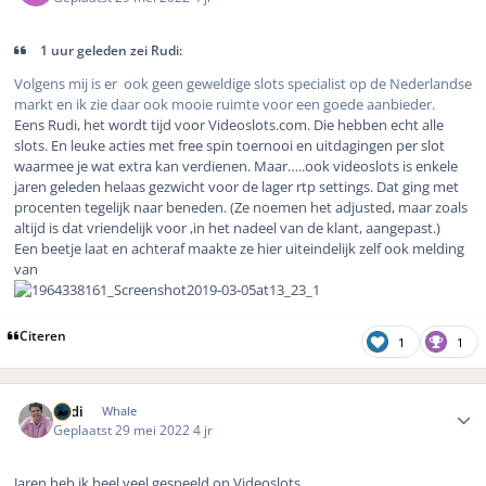
1 uur geleden zei Rudi:
Volgens mij is er ook geen geweldige slots specialist op de Nederlandse
markt en ik zie daar ook mooie ruimte voor een goede aanbieder.
Eens Rudi, het wordt tijd voor Videoslots.com. Die hebben echt alle
slots. En leuke acties met free spin toernooi en uitdagingen per slot
waarmee je wat extra kan verdienen. Maar…..ook videoslots is enkele
jaren geleden helaas gezwicht voor de lager rtp settings. Dat ging met
procenten tegelijk naar beneden. (Ze noemen het adjusted, maar zoals
altijd is dat vriendelijk voor ,in het nadeel van de klant, aangepast.)
Een beetje laat en achteraf maakte ze hier uiteindelijk zelf ook melding
van
Citeren
1
1
Author stats
Rudi
Whale
Geplaatst
29 mei 2022
4 jr
Jaren heb ik heel veel gespeeld op Videoslots.