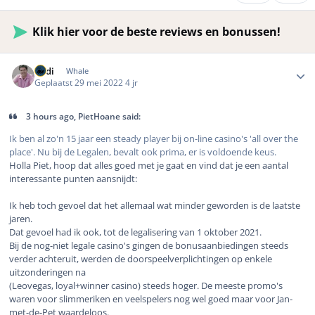
Klik hier voor de beste reviews en bonussen!
Author stats
Rudi
Whale
Geplaatst
29 mei 2022
4 jr
3 hours ago, PietHoane said:
Ik ben al zo'n 15 jaar een steady player bij on-line casino's 'all over the
place'. Nu bij de Legalen, bevalt ook prima, er is voldoende keus.
Holla Piet, hoop dat alles goed met je gaat en vind dat je een aantal
interessante punten aansnijdt:
Ik heb toch gevoel dat het allemaal wat minder geworden is de laatste
jaren.
Dat gevoel had ik ook, tot de legalisering van 1 oktober 2021.
Bij de nog-niet legale casino's gingen de bonusaanbiedingen steeds
verder achteruit, werden de doorspeelverplichtingen op enkele
uitzonderingen na
(Leovegas, loyal+winner casino) steeds hoger. De meeste promo's
waren voor slimmeriken en veelspelers nog wel goed maar voor Jan-
met-de-Pet waardeloos.