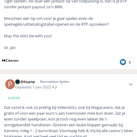
Tiger spellen. Als daar een jackpot op van toepassing is, dan is je RTP
zonder jackpot payout zo'n 88%.
Misschien een tip om voor je gaat spelen even de
spelregels/uitbetalingstabel openen en de RTP opzoeken?
May the slots be with you!
Gr. Jan
Citeren
3
Author stats
PietHoane
Recreatieve Speler
Geplaatst
1 juni 2022
4 jr
AUTEUR
Dat vond ik ook zo prettig bij Videoslots, ook bij Megacasino, dat je
gratis of voor een paar euro's aan toernooien mee kon doen. Zat je
even zonder speelpoen, kon je toch nog even lekker de 1-
armigebandiet handteren. Gisteren een leuke klapper gemaakt bij
Kansino, inleg 1 - 2 euro/draai. Voorlopig heb ik mij bij alle casino's laten
blokkeren. Kost wel heel veel tijd en nachtrust.