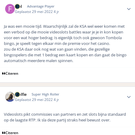
Author stats
Frel
Advantage Player
Geplaatst
29 mei 2022
4 jr
Ja was een mooie tijd. Waarschijnlijk zal de KSA wel weer komen met
een verbod op die mooie videoslots battles waar je je in kon kopen
voor een wat hoger bedrag. Is eigenlijk toch ook gewoon Tombola
bingo, je speelt tegen elkaar min de premie voor het casino.
zou de KSA daar ook nog wat van gaan vinden, die gezellige
bingospelers die met 1 bedrag een kaart kopen en dan gaat de bingo
automatisch meerdere malen spinnen.
Citeren
Author stats
Wolfie
Super High Roller
Geplaatst
29 mei 2022
4 jr
Videoslots pikt commissies van partners en zet slots bijna standaard
op de laagste RTP. Ik sla deze partij straks heel bewust over.
Citeren