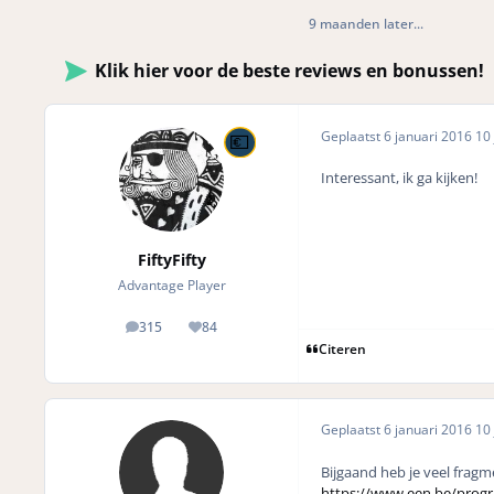
9 maanden later...
Klik hier voor de beste reviews en bonussen!
Geplaatst
6 januari 2016
10 
Interessant, ik ga kijken!
FiftyFifty
Advantage Player
315
84
posts
Reputation
Citeren
Geplaatst
6 januari 2016
10 
Bijgaand heb je veel frag
https://www.een.be/prog