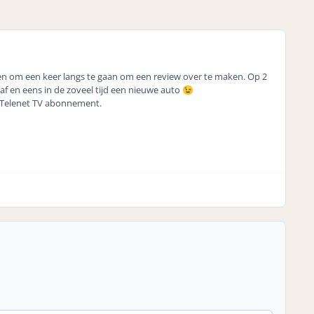
den om een keer langs te gaan om een review over te maken. Op 2
f en eens in de zoveel tijd een nieuwe auto
😉
h Telenet TV abonnement.