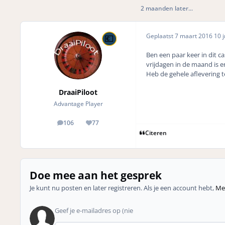
2 maanden later...
Geplaatst
7 maart 2016
10 j
Ben een paar keer in dit c
vrijdagen in de maand is e
Heb de gehele aflevering 
DraaiPiloot
Advantage Player
106
77
posts
Reputation
Citeren
Doe mee aan het gesprek
Je kunt nu posten en later registreren. Als je een account hebt,
Mel