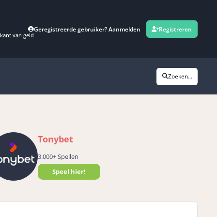
Geregistreerde gebruiker? Aanmelden
Registreren
kant van geld
Zoeken...
Tonybet
3.000+ Spellen
Speel hier!