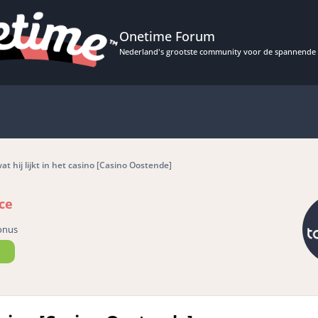
Onetime Forum
Nederland's grootste community voor de spannende 
t hij lijkt in het casino [Casino Oostende]
ce
onus