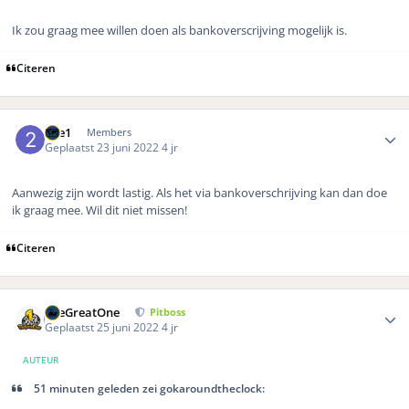
Ik zou graag mee willen doen als bankoverscrijving mogelijk is.
Citeren
Author stats
2ne1
Members
Geplaatst
23 juni 2022
4 jr
Aanwezig zijn wordt lastig. Als het via bankoverschrijving kan dan doe
ik graag mee. Wil dit niet missen!
Citeren
Author stats
TheGreatOne
Pitboss
Geplaatst
25 juni 2022
4 jr
AUTEUR
51 minuten geleden zei gokaroundtheclock: