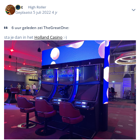
Author stats
piet
High Roller
Geplaatst
5 juli 2022
4 jr
6 uur geleden zei TheGreatOne:
sta je dan in het
Holland Casino
:-)