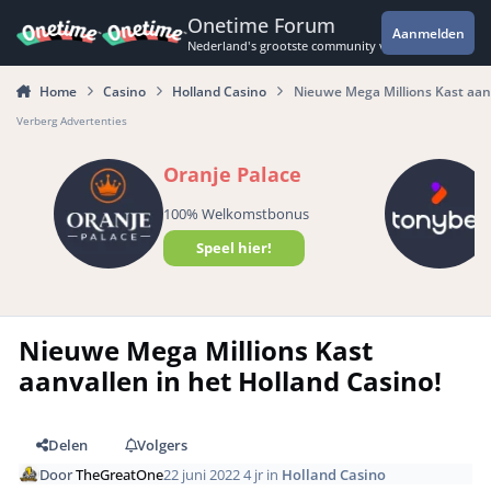
Spring naar bijdragen
Onetime Forum
Aanmelden
Nederland's grootste community voor de spannende 
Home
Casino
Holland Casino
Nieuwe Mega Millions Kast aanv
Verberg Advertenties
Oranje Palace
100% Welkomstbonus
Speel hier!
Nieuwe Mega Millions Kast
aanvallen in het Holland Casino!
Delen
Volgers
Door
TheGreatOne
22 juni 2022
4 jr
in
Holland Casino