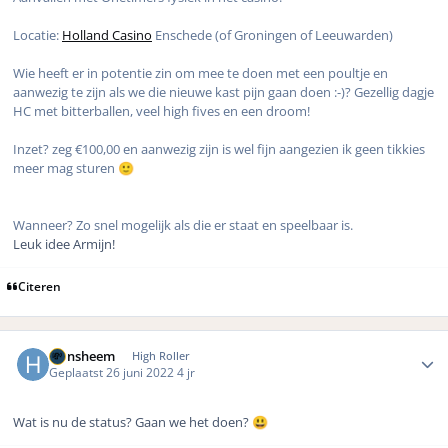
Locatie:
Holland Casino
Enschede (of Groningen of Leeuwarden)
Wie heeft er in potentie zin om mee te doen met een poultje en
aanwezig te zijn als we die nieuwe kast pijn gaan doen
:-)? Gezellig dagje
HC met bitterballen, veel high fives en een droom!
Inzet? zeg €100,00 en aanwezig zijn is wel fijn aangezien ik geen tikkies
meer mag sturen
🙂
Wanneer? Zo snel mogelijk als die er staat en speelbaar is.
Leuk idee Armijn!
Citeren
Author stats
Hansheem
High Roller
Geplaatst
26 juni 2022
4 jr
Wat is nu de status? Gaan we het doen?
😃