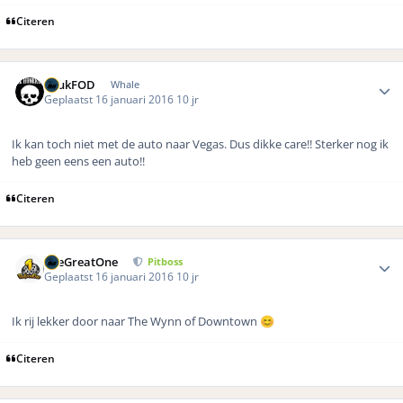
Citeren
Author stats
LuukFOD
Whale
Geplaatst
16 januari 2016
10 jr
Ik kan toch niet met de auto naar Vegas. Dus dikke care!! Sterker nog ik
heb geen eens een auto!!
Citeren
Author stats
TheGreatOne
Pitboss
Geplaatst
16 januari 2016
10 jr
Ik rij lekker door naar The Wynn of Downtown
😊
Citeren