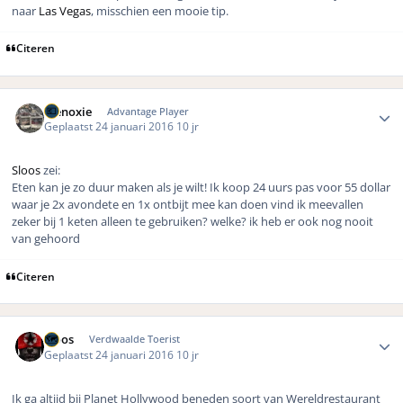
naar
Las Vegas
, misschien een mooie tip.
Citeren
Author stats
menoxie
Advantage Player
Geplaatst
24 januari 2016
10 jr
Sloos
zei:
Eten kan je zo duur maken als je wilt! Ik koop 24 uurs pas voor 55 dollar
waar je 2x avondete en 1x ontbijt mee kan doen vind ik meevallen
zeker bij 1 keten alleen te gebruiken? welke? ik heb er ook nog nooit
van gehoord
Citeren
Author stats
Sloos
Verdwaalde Toerist
Geplaatst
24 januari 2016
10 jr
Ik ga altijd bij Planet Hollywood beneden soort van Wereldrestaurant