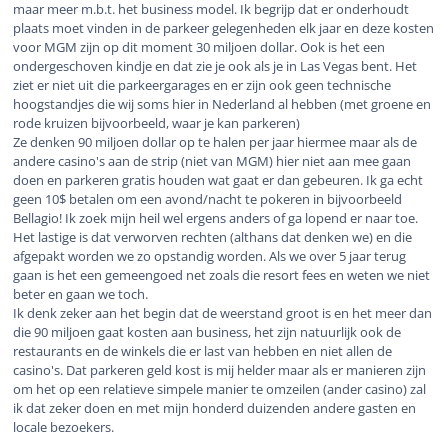
maar meer m.b.t. het business model. Ik begrijp dat er onderhoudt
plaats moet vinden in de parkeer gelegenheden elk jaar en deze kosten
voor MGM zijn op dit moment 30 miljoen dollar. Ook is het een
ondergeschoven kindje en dat zie je ook als je in Las Vegas bent. Het
ziet er niet uit die parkeergarages en er zijn ook geen technische
hoogstandjes die wij soms hier in Nederland al hebben (met groene en
rode kruizen bijvoorbeeld, waar je kan parkeren)
Ze denken 90 miljoen dollar op te halen per jaar hiermee maar als de
andere casino's aan de strip (niet van MGM) hier niet aan mee gaan
doen en parkeren gratis houden wat gaat er dan gebeuren. Ik ga echt
geen 10$ betalen om een avond/nacht te pokeren in bijvoorbeeld
Bellagio! Ik zoek mijn heil wel ergens anders of ga lopend er naar toe.
Het lastige is dat verworven rechten (althans dat denken we) en die
afgepakt worden we zo opstandig worden. Als we over 5 jaar terug
gaan is het een gemeengoed net zoals die resort fees en weten we niet
beter en gaan we toch.
Ik denk zeker aan het begin dat de weerstand groot is en het meer dan
die 90 miljoen gaat kosten aan business, het zijn natuurlijk ook de
restaurants en de winkels die er last van hebben en niet allen de
casino's. Dat parkeren geld kost is mij helder maar als er manieren zijn
om het op een relatieve simpele manier te omzeilen (ander casino) zal
ik dat zeker doen en met mijn honderd duizenden andere gasten en
locale bezoekers.