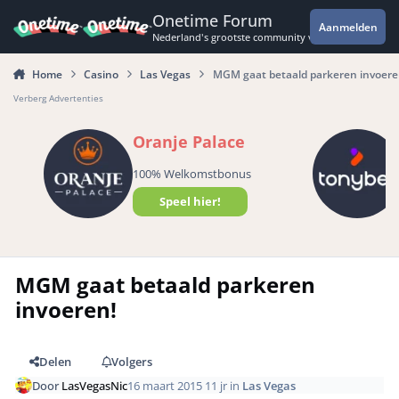
Spring naar bijdragen
Onetime Forum
Aanmelden
Nederland's grootste community voor de spannende 
Home
Casino
Las Vegas
MGM gaat betaald parkeren invoere
Verberg Advertenties
Oranje Palace
100% Welkomstbonus
Speel hier!
MGM gaat betaald parkeren
invoeren!
Delen
Volgers
Door
LasVegasNic
16 maart 2015
11 jr
in
Las Vegas