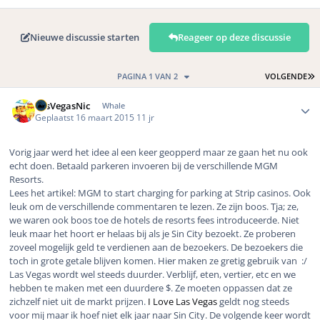
Nieuwe discussie starten
Reageer op deze discussie
L
PAGINA 1 VAN 2
VOLGENDE
Author stats
LasVegasNic
Whale
Geplaatst
16 maart 2015
11 jr
Vorig jaar werd het idee al een keer geopperd maar ze gaan het nu ook
echt doen. Betaald parkeren invoeren bij de verschillende MGM
Resorts.
Lees het artikel: MGM to start charging for parking at Strip casinos. Ook
leuk om de verschillende commentaren te lezen. Ze zijn boos. Tja; ze,
we waren ook boos toe de hotels de resorts fees introduceerde. Niet
leuk maar het hoort er helaas bij als je Sin City bezoekt. Ze proberen
zoveel mogelijk geld te verdienen aan de bezoekers. De bezoekers die
toch in grote getale blijven komen. Hier maken ze gretig gebruik van :/
Las Vegas wordt wel steeds duurder. Verblijf, eten, vertier, etc en we
hebben te maken met een duurdere $. Ze moeten oppassen dat ze
zichzelf niet uit de markt prijzen.
I Love Las Vegas
geldt nog steeds
voor mij maar ik hoef niet elk jaar naar Sin City. De volgende keer wordt