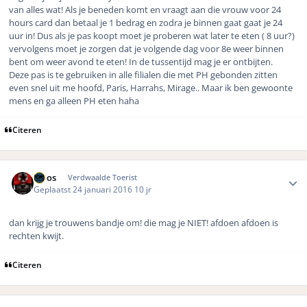
van alles wat! Als je beneden komt en vraagt aan die vrouw voor 24
hours card dan betaal je 1 bedrag en zodra je binnen gaat gaat je 24
uur in! Dus als je pas koopt moet je proberen wat later te eten ( 8 uur?)
vervolgens moet je zorgen dat je volgende dag voor 8e weer binnen
bent om weer avond te eten! In de tussentijd mag je er ontbijten.
Deze pas is te gebruiken in alle filialen die met PH gebonden zitten
even snel uit me hoofd, Paris, Harrahs, Mirage.. Maar ik ben gewoonte
mens en ga alleen PH eten haha
Citeren
Author stats
Sloos
Verdwaalde Toerist
Geplaatst
24 januari 2016
10 jr
dan krijg je trouwens bandje om! die mag je NIET! afdoen afdoen is
rechten kwijt.
Citeren
Author stats