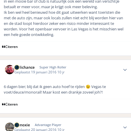
in een mooie bar of club is natuurlijk ook een wereld van verschil.Je
betaalt er meer voor, maar je krijgt ook meer beleving.
Ik ben wel heel benieuwd hoe dit gaat uitwerken want toeristen die
met de auto zijn, maar ook locals zullen niet echt blij worden hier van
en de stad loopt hierdoor zeker een risico minder interessant te
worden. Voor het openbaar vervoer in Las Vegas is het misschien wel
een hele goede ontwikkeling.
Citeren
Author stats
Hillichance
Super High Roller
Geplaatst
19 januari 2016
10 jr
6 dagen bier; blij dat ik geen auto hoef te rijden
Vegas te
😉
voet/deuce/monorail! Maar kost een drankje zoveel joh?!
Citeren
Author stats
menoxie
Advantage Player
Geplaatst
20 januari 2016
10 jr