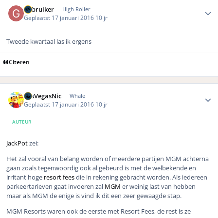
Author stats
Gebruiker
High Roller
Geplaatst
17 januari 2016
10 jr
Tweede kwartaal las ik ergens
Citeren
Author stats
LasVegasNic
Whale
Geplaatst
17 januari 2016
10 jr
AUTEUR
JackPot
zei:
Het zal vooral van belang worden of meerdere partijen MGM achterna
gaan zoals tegenwoordig ook al gebeurd is met de welbekende en
irritant hoge
resort fees
die in rekening gebracht worden. Als iedereen
parkeertarieven gaat invoeren zal
MGM
er weinig last van hebben
maar als MGM de enige is vind ik dit een zeer gewaagde stap.
MGM Resorts waren ook de eerste met Resort Fees, de rest is ze