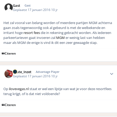
Gast
Gast
Geplaatst
17 januari 2016
10 jr
Het zal vooral van belang worden of meerdere partijen MGM achterna
gaan zoals tegenwoordig ook al gebeurd is met de welbekende en
irritant hoge
resort fees
die in rekening gebracht worden. Als iedereen
parkeertarieven gaat invoeren zal
MGM
er weinig last van hebben
maar als MGM de enige is vind ik dit een zeer gewaagde stap.
Citeren
Author stats
Foute_Inzet
Advantage Player
Geplaatst
17 januari 2016
10 jr
Op
ilovevegas.nl
staat er wel een lijstje van wat je voor deze resortfees
terug krijgt, of is dat niet voldoende?
Citeren