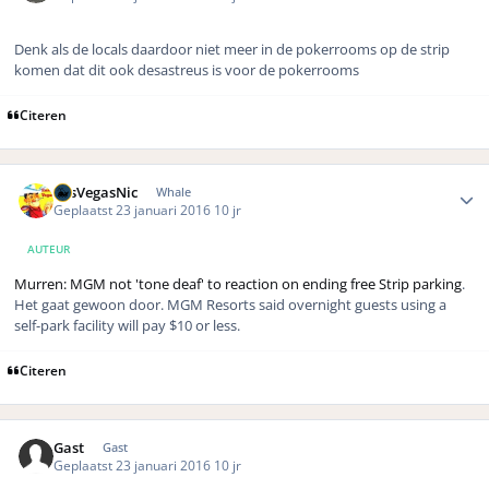
Denk als de locals daardoor niet meer in de pokerrooms op de strip
komen dat dit ook desastreus is voor de pokerrooms
Citeren
Author stats
LasVegasNic
Whale
Geplaatst
23 januari 2016
10 jr
AUTEUR
Murren: MGM not 'tone deaf' to reaction on ending free Strip parking
.
Het gaat gewoon door.
MGM Resorts said overnight guests using a
self-park facility will pay $10 or less.
Citeren
Gast
Gast
Geplaatst
23 januari 2016
10 jr