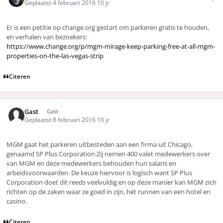
Geplaatst
4 februari 2016
10 jr
Er is een petitie op change.org gestart om parkeren gratis te houden,
en verhalen van bezoekers:
https://www.change.org/p/mgm-mirage-keep-parking-free-at-all-mgm-
properties-on-the-las-vegas-strip
Citeren
Gast
Gast
Geplaatst
8 februari 2016
10 jr
MGM gaat het parkeren uitbesteden aan een firma uit Chicago,
genaamd SP Plus Corporation.Zij nemen 400 valet medewerkers over
van MGM en deze medewerkers behouden hun salaris en
arbeidsvoorwaarden. De keuze hiervoor is logisch want SP Plus
Corporation doet dit reeds veelvuldig en op deze manier kan MGM zich
richten op de zaken waar ze goed in zijn, het runnen van een hotel en
casino.
Citeren