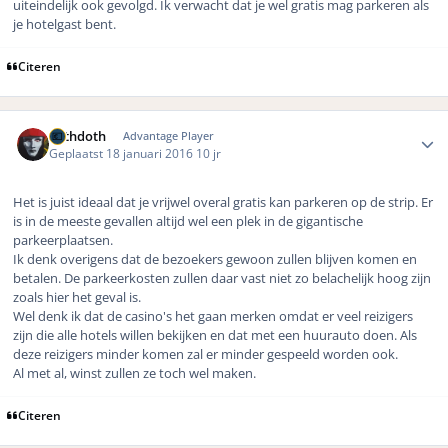
uiteindelijk ook gevolgd. Ik verwacht dat je wel gratis mag parkeren als
je hotelgast bent.
Citeren
Author stats
bethdoth
Advantage Player
Geplaatst
18 januari 2016
10 jr
Het is juist ideaal dat je vrijwel overal gratis kan parkeren op de strip. Er
is in de meeste gevallen altijd wel een plek in de gigantische
parkeerplaatsen.
Ik denk overigens dat de bezoekers gewoon zullen blijven komen en
betalen. De parkeerkosten zullen daar vast niet zo belachelijk hoog zijn
zoals hier het geval is.
Wel denk ik dat de casino's het gaan merken omdat er veel reizigers
zijn die alle hotels willen bekijken en dat met een huurauto doen. Als
deze reizigers minder komen zal er minder gespeeld worden ook.
Al met al, winst zullen ze toch wel maken.
Citeren