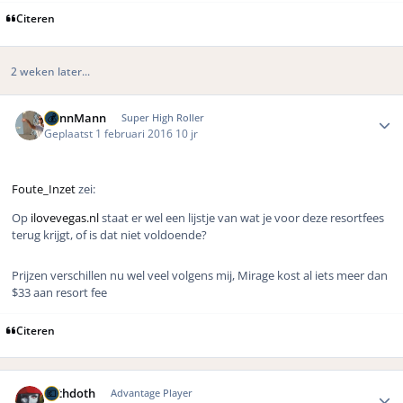
Citeren
2 weken later...
Author stats
DennMann
Super High Roller
Geplaatst
1 februari 2016
10 jr
Foute_Inzet
zei:
Op
ilovevegas.nl
staat er wel een lijstje van wat je voor deze resortfees
terug krijgt, of is dat niet voldoende?
Prijzen verschillen nu wel veel volgens mij, Mirage kost al iets meer dan
$33 aan resort fee
Citeren
Author stats
bethdoth
Advantage Player