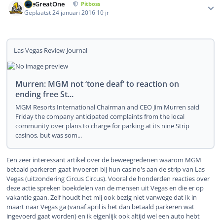
TheGreatOne
Pitboss
Geplaatst
24 januari 2016
10 jr
Las Vegas Review-Journal
Murren: MGM not ‘tone deaf’ to reaction on
ending free St...
MGM Resorts International Chairman and CEO Jim Murren said
Friday the company anticipated complaints from the local
community over plans to charge for parking at its nine Strip
casinos, but was som...
Een zeer interessant artikel over de beweegredenen waarom MGM
betaald parkeren gaat invoeren bij hun casino's aan de strip van Las
Vegas (uitzondering Circus Circus). Vooral de honderden reacties over
deze actie spreken boekdelen van de mensen uit Vegas en die er op
vakantie gaan. Zelf houdt het mij ook bezig niet vanwege dat ik in
maart naar Vegas ga (vanaf april is het dan betaald parkeren wat
ingevoerd gaat worden) en ik eigenlijk ook altijd wel een auto hebt