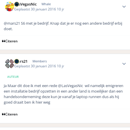
LasVegasNic
Whale
Geplaatst
30 januari 2016
10 jr
@mars21 S6 met je bedrijf. Knap dat je er nog een andere bedrijf erbij
doet.
Citeren
Author stats
mars21
Members
Geplaatst
30 januari 2016
10 jr
AUTEUR
Ja Maar dit doe ik met een rede
@LasVegasNic wil namelijk emigreren
een installatie bedrijf opzetten in een ander land is moeilijker dan een
handelsonderneming deze kun je vanaf je laptop runnen dus als hij
goed draait ben ik hier weg
Citeren
Author stats