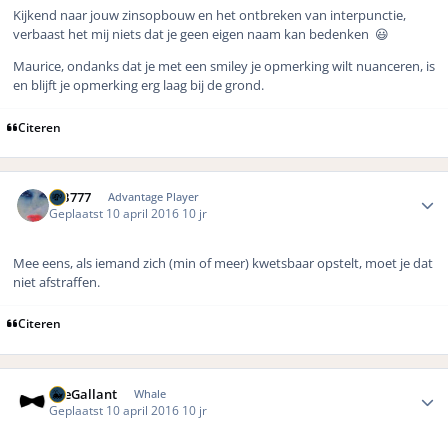
Kijkend naar jouw zinsopbouw en het ontbreken van interpunctie,
verbaast het mij niets dat je geen eigen naam kan bedenken 😃
Maurice, ondanks dat je met een smiley je opmerking wilt nuanceren, is
en blijft je opmerking erg laag bij de grond.
Citeren
Author stats
MB777
Advantage Player
Geplaatst
10 april 2016
10 jr
Mee eens, als iemand zich (min of meer) kwetsbaar opstelt, moet je dat
niet afstraffen.
Citeren
Author stats
TheGallant
Whale
Geplaatst
10 april 2016
10 jr