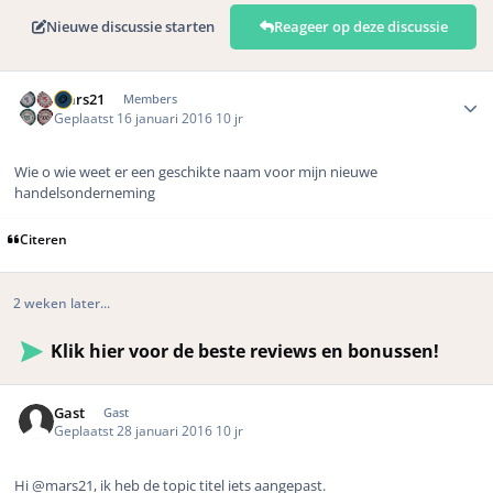
Nieuwe discussie starten
Reageer op deze discussie
Author stats
mars21
Members
Geplaatst
16 januari 2016
10 jr
Wie o wie weet er een geschikte naam voor mijn nieuwe
handelsonderneming
Citeren
2 weken later...
Klik hier voor de beste reviews en bonussen!
Gast
Gast
Geplaatst
28 januari 2016
10 jr
Hi @mars21, ik heb de topic titel iets aangepast.