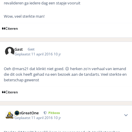
revalideren ga iedere dag een stapje vooruit
Wow, veel sterkte man!
Citeren
Gast
Gast
Geplaatst
11 april 2016
10 jr
Oeh
@mars21 dat klinkt niet goed. ☹️ herken zo'n verhaal van iemand
die dit ook heeft gehad na een bezoek aan de tandarts. Veel sterkte en
beterschap gewenst
Citeren
Author stats
TheGreatOne
Pitboss
Geplaatst
11 april 2016
10 jr