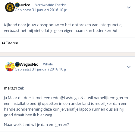
Maurice
Verdwaalde Toerist
Geplaatst
31 januari 2016
10 jr
Kijkend naar jouw zinsopbouw en het ontbreken van interpunctie,
verbaast het mij niets dat je geen eigen naam kan bedenken 😃
Citeren
Author stats
LasVegasNic
Whale
Geplaatst
31 januari 2016
10 jr
mars21
zei:
Ja Maar dit doe ik met een rede
@LasVegasNic wil namelijk emigreren
een installatie bedrijf opzetten in een ander land is moeilijker dan een
handelsonderneming deze kun je vanaf je laptop runnen dus als hij
goed draait ben ik hier weg
Naar welk land wil je dan emigreren?