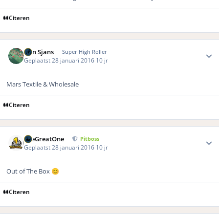
Citeren
Author stats
Bon Sjans
Super High Roller
Geplaatst
28 januari 2016
10 jr
Mars Textile & Wholesale
Citeren
Author stats
TheGreatOne
Pitboss
Geplaatst
28 januari 2016
10 jr
Out of The Box
😊
Citeren
Author stats