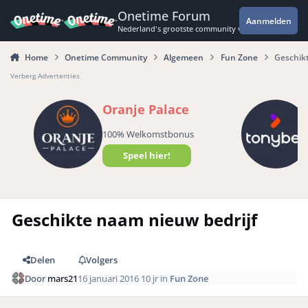
Spring naar bijdragen
Onetime Forum
Aanmelden
Nederland's grootste community voor de spannende 
Home
Onetime Community
Algemeen
Fun Zone
Geschikt
Verberg Advertenties
Oranje Palace
100% Welkomstbonus
Speel hier!
Geschikte naam nieuw bedrijf
Delen
Volgers
Door
mars21
16 januari 2016
10 jr
in
Fun Zone