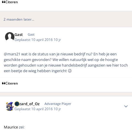
Citeren
2 maanden later...
Gast
Gast
Geplaatst
10 april 2016
10 jr
@mars21 wat is de status van je nieuwe bedrijf nu? En heb je een
geschikte naam gevonden? We willen natuurlijk wel op de hoogte
worden gehouden van je nieuwe handelsbedrijf aangezien we hier toch
een beetje de wieg hebben ingericht 😉
Citeren
Author stats
Wizard_of_Oz
Advantage Player
Geplaatst
10 april 2016
10 jr
Maurice
zei: