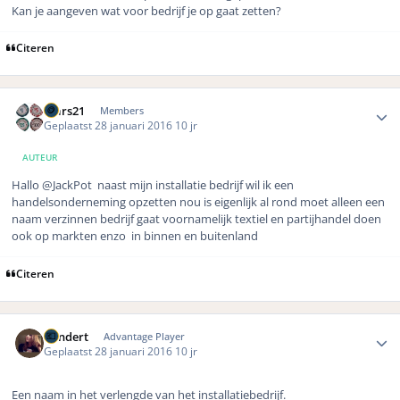
Kan je aangeven wat voor bedrijf je op gaat zetten?
Citeren
Author stats
mars21
Members
Geplaatst
28 januari 2016
10 jr
AUTEUR
Hallo
@JackPot naast mijn installatie bedrijf wil ik een
handelsonderneming opzetten nou is eigenlijk al rond moet alleen een
naam verzinnen bedrijf gaat voornamelijk textiel en partijhandel doen
ook op markten enzo in binnen en buitenland
Citeren
Author stats
Vondert
Advantage Player
Geplaatst
28 januari 2016
10 jr
Een naam in het verlengde van het installatiebedrijf.