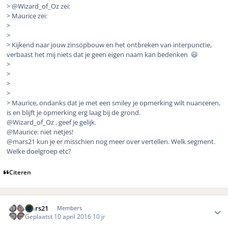
> @Wizard_of_Oz zei:
> Maurice zei:
>
>
> Kijkend naar jouw zinsopbouw en het ontbreken van interpunctie,
verbaast het mij niets dat je geen eigen naam kan bedenken 😃
>
>
>
>
> Maurice, ondanks dat je met een smiley je opmerking wilt nuanceren,
is en blijft je opmerking erg laag bij de grond.
@Wizard_of_Oz , geef je gelijk.
@Maurice: niet netjes!
@mars21 kun je er misschien nog meer over vertellen. Welk segment.
Welke doelgroep etc?
Citeren
Author stats
mars21
Members
Geplaatst
10 april 2016
10 jr