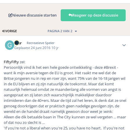
Nieuwe discussie starten
Reageer op deze discussie
EERSTE PAGINA
VORIGE
PAGINA 2 VAN 2
Author stats
Gier
Recreatieve Speler
Geplaatst
24 juni 2016
10 jr
FiftyFifty
zei:
Persoonlijk vind ik het een hele goede ontwikkeling - deze #Brexit -
want ik mijn aversie tegen de EU is groot. Het raakt me wel dat de
Britse jongeren nu in rep en roer zijn, want 75% van de 16-18 jarigen wil
in de EU blijven en zij zijn natuurlijk de toekomst. Maar dat komt
natuurlijk helemaal omdat ze maandenlang alle vormen van angst is
aangepraat en zij laten zich waarschijnlijk makkelijker daardoor
intimideren dan de 40+ers. Maar de tijd zal het leren, ik denk dat ze snel
genoeg doorkrijgen dat er praktisch geen nadelige gevolgen zijn, de
wereld en de handel draait namelijk gewoon door weet je
:wink:
Alleen die dik betaalde baan in The City kunnen ze wel vergeten ... maar
of dat nou zo slecht is ...
'If you're not a liberal when you're 25, you have no heart. If you're not