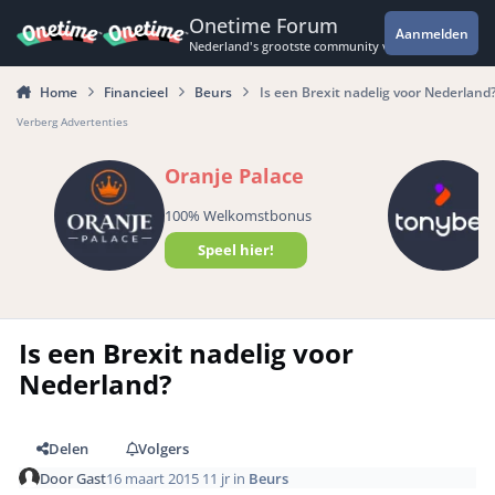
Spring naar bijdragen
Onetime Forum
Aanmelden
Nederland's grootste community voor de spannende 
Home
Financieel
Beurs
Is een Brexit nadelig voor Nederland
Verberg Advertenties
Oranje Palace
100% Welkomstbonus
Speel hier!
Is een Brexit nadelig voor
Nederland?
Delen
Volgers
Door
Gast
16 maart 2015
11 jr
in
Beurs