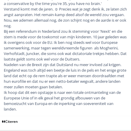
a conservative by the time you're 35, you have no brain.'
Verstand komt met de jaren. ☺️ Precies wat je zegt denk ik, ze laten zich
angst aanpraten. Het remain-kamp deed alsof de wereld zou vergaan.
Nou, we ademen allemaal nog, de zon schijnt nog en de aarde is er ook
nog.
Bij een referendum in Nederland zou ik stemming voor 'Nexit' en die
stem is mede voor de toekomst van mijn kinderen. 10 jaar geleden was
ik overigens ook voor de EU. Ik ben nog steeds wel voor Europese
samenwerking, maar tegen wereldvreemde figuren als Mogherini,
Verhofstadt, Juncker, die soms ook wat dictatoriale trekjes hebben. Dat
laatste geldt soms ook wel voor de Duitsers.
Nadelen van de Brexit zijn dat Duitsland nu meer invloed zal krijgen.
Engeland was toch altijd een beetje de luis in de pels en het enige grote
land dat echt op de rem trapte als er weer mensen doordraafden met
hun eurofilie en dat nu er een netto-betaler wegvalt, andere landen
meer zullen moeten gaan betalen.
Ik hoop dat dit een opstapje is naar een totale ontmanteling van de
Europese Unie of in elk geval het grondig afbouwen van de
bemoeizucht van Europa en de inperking van soevereniteit van
landen.
Citeren