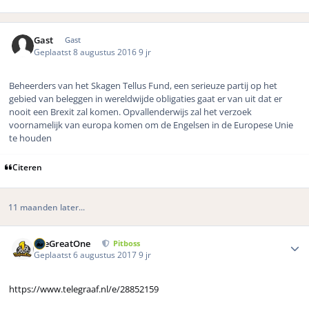
Gast
Gast
Geplaatst
8 augustus 2016
9 jr
Beheerders van het Skagen Tellus Fund, een serieuze partij op het
gebied van beleggen in wereldwijde obligaties gaat er van uit dat er
nooit een Brexit zal komen. Opvallenderwijs zal het verzoek
voornamelijk van europa komen om de Engelsen in de Europese Unie
te houden
Citeren
11 maanden later...
Author stats
TheGreatOne
Pitboss
Geplaatst
6 augustus 2017
9 jr
https://www.telegraaf.nl/e/28852159