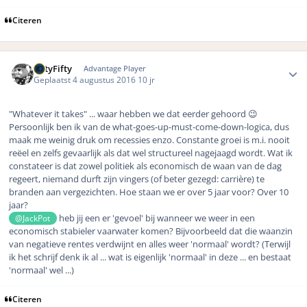
Citeren
Author stats
FiftyFifty
Advantage Player
Geplaatst
4 augustus 2016
10 jr
"Whatever it takes" ... waar hebben we dat eerder gehoord 😉
Persoonlijk ben ik van de what-goes-up-must-come-down-logica, dus
maak me weinig druk om recessies enzo. Constante groei is m.i. nooit
reëel en zelfs gevaarlijk als dat wel structureel nagejaagd wordt. Wat ik
constateer is dat zowel politiek als economisch de waan van de dag
regeert, niemand durft zijn vingers (of beter gezegd: carrière) te
branden aan vergezichten. Hoe staan we er over 5 jaar voor? Over 10
jaar?
heb jij een er 'gevoel' bij wanneer we weer in een
@JackPot
economisch stabieler vaarwater komen? Bijvoorbeeld dat die waanzin
van negatieve rentes verdwijnt en alles weer 'normaal' wordt? (Terwijl
ik het schrijf denk ik al ... wat is eigenlijk 'normaal' in deze ... en bestaat
'normaal' wel ...)
Citeren