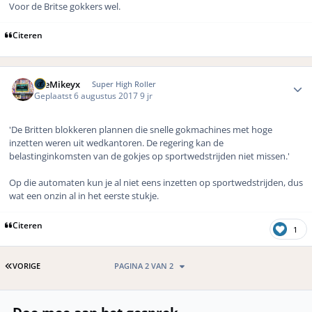
Voor de Britse gokkers wel.
Citeren
Author stats
TheMikeyx
Super High Roller
Geplaatst
6 augustus 2017
9 jr
'De Britten blokkeren plannen die snelle gokmachines met hoge
inzetten weren uit wedkantoren. De regering kan de
belastinginkomsten van de gokjes op sportwedstrijden niet missen.'
Op die automaten kun je al niet eens inzetten op sportwedstrijden, dus
wat een onzin al in het eerste stukje.
Citeren
1
EERSTE PAGINA
VORIGE
PAGINA 2 VAN 2