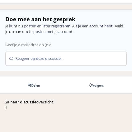
Doe mee aan het gesprek
Je kunt nu posten en later registreren. Als je een account hebt,
Meld
je nu aan
om te posten met je account.
Reageer op deze discussie...
Delen
Volgers
Ga naar discussieoverzicht