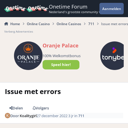
Spring naar bijdragen
Onetime Forum
Aanmelden
Nederland's grootste community voor de spannende 
Home
Online Casino
Online Casinos
711
Issue met error
Verberg Advertenties
Oranje Palace
100% Welkomstbonus
Speel hier!
Issue met errors
Delen
Volgers
Door
Koalitygirl
27 december 2022
3 jr
in
711