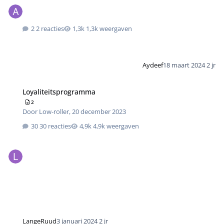
2 reacties
1,3k weergaven
Aydeef
18 maart 2024
2 jr
Loyaliteitsprogramma
2
Door
Low-roller
,
20 december 2023
30 reacties
4,9k weergaven
LangeRuud
3 januari 2024
2 jr