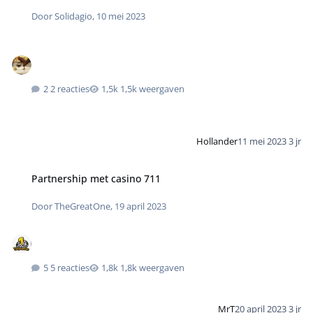
Door
Solidagio
,
10 mei 2023
2 reacties
1,5k weergaven
Hollander
11 mei 2023
3 jr
Partnership met casino 711
Door
TheGreatOne
,
19 april 2023
5 reacties
1,8k weergaven
MrT
20 april 2023
3 jr