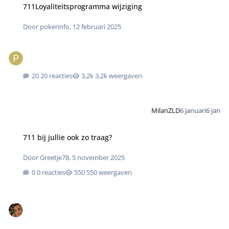
711Loyaliteitsprogramma wijziging
Door
pokerinfo
,
12 februari 2025
20 reacties
3,2k weergaven
MilanZLD
6 januari
6 jan
711 bij jullie ook zo traag?
Door
Greetje78
,
5 november 2025
0 reacties
550 weergaven