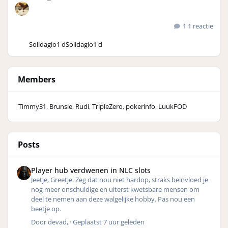
1 reactie
Solidagio
1 d
Solidagio
1 d
Members
Timmy31
Brunsie
Rudi
TripleZero
pokerinfo
LuukFOD
Posts
Player hub verdwenen in NLC slots
Jeetje, Greetje. Zeg dat nou niet hardop, straks beinvloed je
nog meer onschuldige en uiterst kwetsbare mensen om
deel te nemen aan deze walgelijke hobby. Pas nou een
beetje op.
Door
devad
, ·
Geplaatst
7 uur geleden