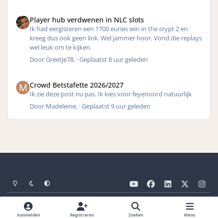
Player hub verdwenen in NLC slots
Ik had eergisteren een 1700 euries win in the crypt 2 en
kreeg dus ook geen link. Wel jammer hoor. Vond die replays
wel leuk om te kijken.
Door
Greetje78
, ·
Geplaatst
8 uur geleden
Crowd Betstafette 2026/2027
Ik zie deze post nu pas. Ik kies voor feyenoord natuurlijk
Door
Madeleine
, ·
Geplaatst
9 uur geleden
Light Mode
Dark Mode
Systeemvoorkeuren
y
f
l
x
i
o
a
i
n
Taal
Privacybeleid
Cookies
RSS
u
c
n
s
Wat kost gokken jou? Stop op Tijd. 🔞
t
e
k
t
Aanmelden
Registreren
Zoeken
Menu