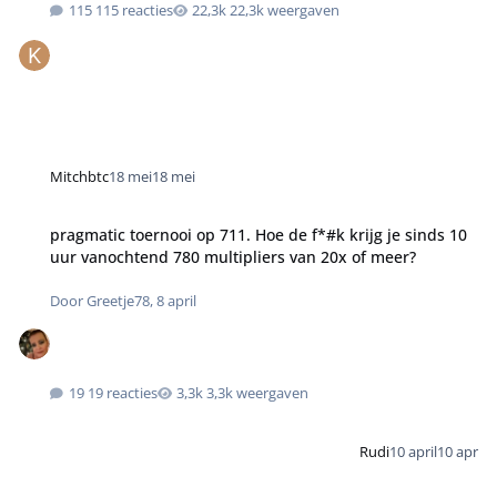
115 reacties
22,3k weergaven
Mitchbtc
18 mei
18 mei
pragmatic toernooi op 711. Hoe de f*#k krijg je sinds 10
uur vanochtend 780 multipliers van 20x of meer?
Door
Greetje78
,
8 april
19 reacties
3,3k weergaven
Rudi
10 april
10 apr