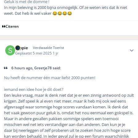
Geluk is met de domme !
In mijn beleving is 2000 bijna onmogelijk. Of ze weten iets dat ik niet
weet. Dat heb ik wel vaker
😂
😂
😂
😂
Citeren
Author stats
soppie
Verdwaalde Toerist
Geplaatst
5 mei 2025
1 jr
6 hours ago, Greetje78 said:
Nu heeft de nummer één maar liefst 2000 punten!
iemand een idee hoe je dit doet?
Een leuke vraag, maar ik denk niet dat je er een zinnig antwoord op zult
krijgen. Zelf speel ik al even niet meer, maar ik heb mij ook wel eens
afgevraagd waar sommige hoge scores vandaan komen. Ik denk dat
het vaak gewoon puur geluk is, omdat het nou eenmaal een gokspel is.
Maar in andere gevallen pakken sommige spelers een toernooi
misschien wel net iets verstandiger aan dan anderen. Dan kun je je
daar bij neerleggen of zelf proberen uit te zoeken hoe zo’n hoge score
kan worden behaald. In ieder geval zul je op een forum waarschijnlijk