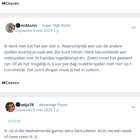
Citeren
Author stats
DennMann
Super High Roller
Geplaatst
6 mei 2025
1 jr
Ik denk niet dat het een slot is. Waarschijnlijk een van de andere
spellen waarbij je vaak een 20x kunt hitten. Denk bijvoorbeeld aan
videopoker met 50 handjes tegelijkertijd etc. Zoiets moet het geweest
zijn. Of als het mogelijk is; 6 uur per dag roulette spelen met 10ct op 1
nummertje. Dat soort dingen moet je het in zoeken.
Citeren
Author stats
Greetje78
Advantage Player
Geplaatst
6 mei 2025
1 jr
AUTEUR
Ik zal al die deelnemende games eens bestuderen. Kost me een week
of twee vrees ik
☺️