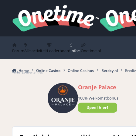
Spring naar bijdragen
Forum
Alle activiteit
Leaderboard
Info
Onetime.nl
Home
Online Casino
Online Casinos
Betcity.nl
Erediv
Verberg Advertenties
Oranje Palace
100% Welkomstbonus
Speel hier!