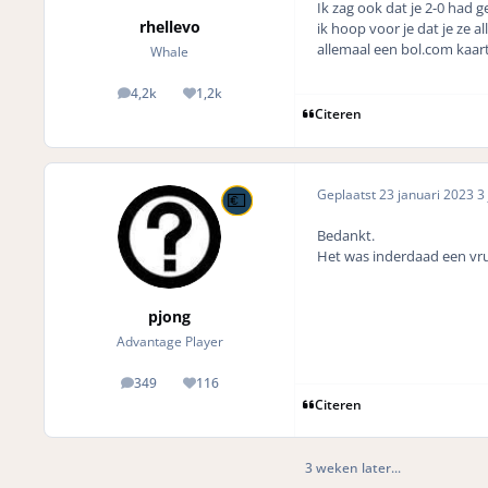
Ik zag ook dat je 2-0 had g
rhellevo
ik hoop voor je dat je ze a
allemaal een bol.com kaar
Whale
4,2k
1,2k
posts
Reputation
Citeren
Geplaatst
23 januari 2023
3 
Bedankt.
Het was inderdaad een vru
pjong
Advantage Player
349
116
posts
Reputation
Citeren
3 weken later...