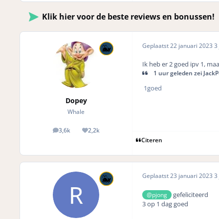
Klik hier voor de beste reviews en bonussen!
Geplaatst
22 januari 2023
3 
Ik heb er 2 goed ipv 1, ma
1 uur geleden zei JackP
1goed
Dopey
Whale
3,6k
2,2k
posts
Reputation
Citeren
Geplaatst
23 januari 2023
3 
gefeliciteerd
@pjong
3 op 1 dag goed