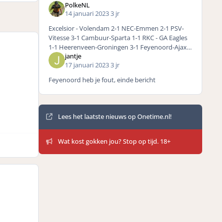
PolkeNL
14 januari 2023
3 jr
Excelsior - Volendam 2-1 NEC-Emmen 2-1 PSV-
Vitesse 3-1 Cambuur-Sparta 1-1 RKC - GA Eagles
1-1 Heerenveen-Groningen 3-1 Feyenoord-Ajax
jantje
2-2 Twente-Utrecht 2-1 AZ-Fortuna 3-1 Zie dat ik
17 januari 2023
3 jr
de correct score
Feyenoord heb je fout, einde bericht
Mededelingen
Lees het laatste nieuws op Onetime.nl!
Wat kost gokken jou? Stop op tijd. 18+