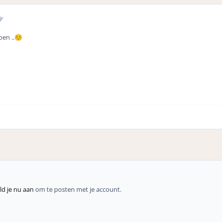
jr
en ..
☺️
d je nu aan
om te posten met je account.