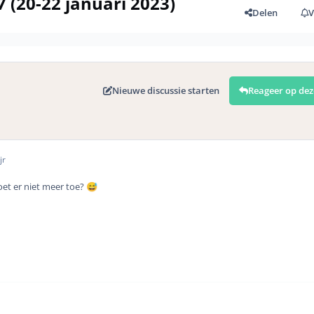
7 (20-22 januari 2023)
Delen
V
Nieuwe discussie starten
Reageer op dez
jr
et er niet meer toe?
😅