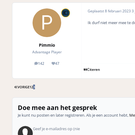
Geplaatst
8 februari 2023
3 
Ik durf niet meer mee te do
Pimmio
Advantage Player
142
47
posts
Reputation
Citeren
EERSTE PAGINA
VORIGE
1
2
3
Doe mee aan het gesprek
Je kunt nu posten en later registreren. Als je een account hebt,
Mel