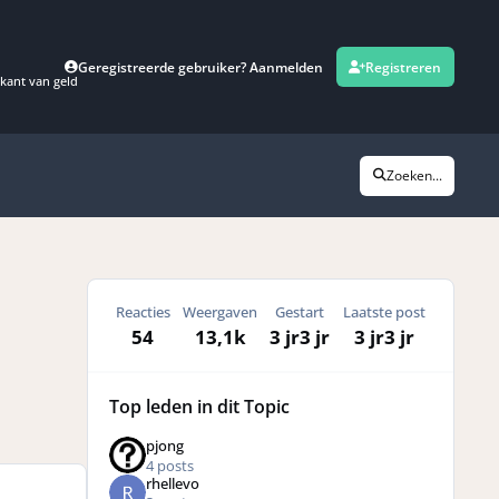
Geregistreerde gebruiker? Aanmelden
Registreren
kant van geld
Zoeken...
Reacties
Weergaven
Gestart
Laatste post
54
13,1k
3 jr
3 jr
3 jr
3 jr
Top leden in dit Topic
pjong
4 posts
rhellevo