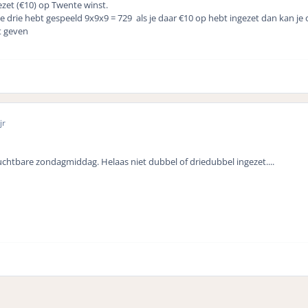
ezet (€10) op Twente winst.
lle drie hebt gespeeld 9x9x9 = 729 als je daar €10 op hebt ingezet dan kan je
t geven
jr
chtbare zondagmiddag. Helaas niet dubbel of driedubbel ingezet....