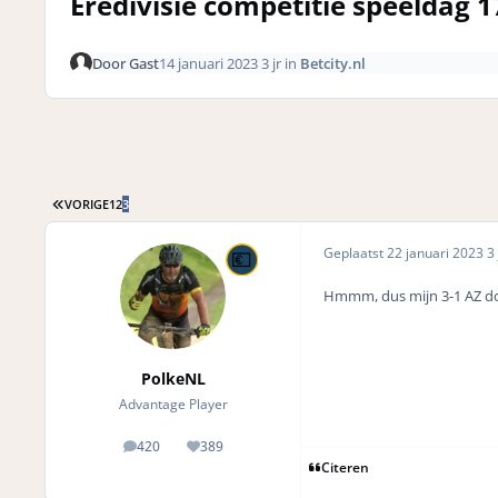
Eredivisie competitie speeldag 1
Door
Gast
14 januari 2023
3 jr
in
Betcity.nl
EERSTE PAGINA
VORIGE
1
2
3
Geplaatst
22 januari 2023
3 
Hmmm, dus mijn 3-1 AZ do
PolkeNL
Advantage Player
420
389
posts
Reputation
Citeren