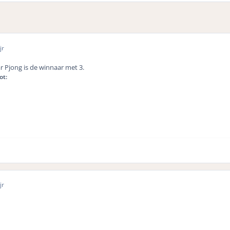
jr
ar Pjong is de winnaar met 3.
ot:
jr