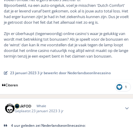
Bijvoorbeeld, na een auto-ongeluk, voel je misschien 'Dutch Comfort'
dat je er levend vanaf bent gekomen, ook al is jouw auto total loss. Het
had erger kunnen zijn! Je had in het ziekenhuis kunnen zijn. Dus je voelt
je getroost door het feit dat het allemaal niet zo erg is.
Zijn er überhaupt (tegenwoordig) online casino's waar je gelukkig van
wordt met betrekking tot bonussen? Als je speelt voor de bonussen en
de 'winst' dan kan ik me voorstellen dat je vaak tegen de lamp loopt
doordat het online casino natuurlijk nog altijd winst maakt op de lange
termijn tenzij je een expert bent in het claimen van bonussen.
23 januari 2023
3 jr
bewerkt door Nederlandseonlinecasino
Citeren
1
Author stats
LuukFOD
Whale
Geplaatst
23 januari 2023
3 jr
4 uur geleden zei Nederlandseonlinecasino: