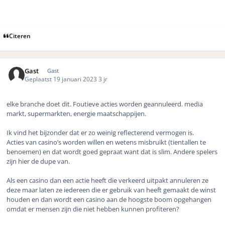
Citeren
Gast
Gast
Geplaatst
19 januari 2023
3 jr
elke branche doet dit. Foutieve acties worden geannuleerd. media
markt, supermarkten, energie maatschappijen.
Ik vind het bijzonder dat er zo weinig reflecterend vermogen is.
Acties van casino’s worden willen en wetens misbruikt (tientallen te
benoemen) en dat wordt goed gepraat want dat is slim. Andere spelers
zijn hier de dupe van.
Als een casino dan een actie heeft die verkeerd uitpakt annuleren ze
deze maar laten ze iedereen die er gebruik van heeft gemaakt de winst
houden en dan wordt een casino aan de hoogste boom opgehangen
omdat er mensen zijn die niet hebben kunnen profiteren?