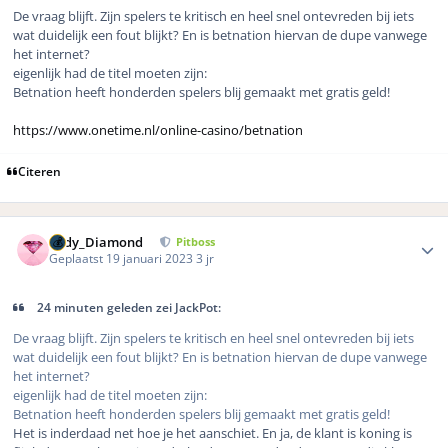
De vraag blijft. Zijn spelers te kritisch en heel snel ontevreden bij iets
wat duidelijk een fout blijkt? En is betnation hiervan de dupe vanwege
het internet?
eigenlijk had de titel moeten zijn:
Betnation heeft honderden spelers blij gemaakt met gratis geld!
https://www.onetime.nl/online-casino/betnation
Citeren
Author stats
Lady_Diamond
Pitboss
Geplaatst
19 januari 2023
3 jr
24 minuten geleden zei JackPot:
De vraag blijft. Zijn spelers te kritisch en heel snel ontevreden bij iets
wat duidelijk een fout blijkt? En is betnation hiervan de dupe vanwege
het internet?
eigenlijk had de titel moeten zijn:
Betnation heeft honderden spelers blij gemaakt met gratis geld!
Het is inderdaad net hoe je het aanschiet. En ja, de klant is koning is