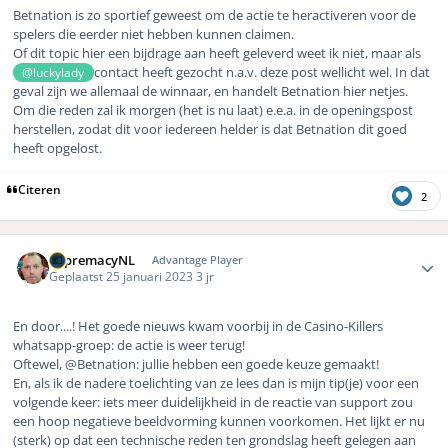
Betnation is zo sportief geweest om de actie te heractiveren voor de
spelers die eerder niet hebben kunnen claimen.
Of dit topic hier een bijdrage aan heeft geleverd weet ik niet, maar als
contact heeft gezocht n.a.v. deze post wellicht wel. In dat
@luckylady
geval zijn we allemaal de winnaar, en handelt Betnation hier netjes.
Om die reden zal ik morgen (het is nu laat) e.e.a. in de openingspost
herstellen, zodat dit voor iedereen helder is dat Betnation dit goed
heeft opgelost.
Citeren
2
Author stats
SupremacyNL
Advantage Player
Geplaatst
25 januari 2023
3 jr
En door....! Het goede nieuws kwam voorbij in de Casino-Killers
whatsapp-groep: de actie is weer terug!
Oftewel, @Betnation: jullie hebben een goede keuze gemaakt!
En, als ik de nadere toelichting van ze lees dan is mijn tip(je) voor een
volgende keer: iets meer duidelijkheid in de reactie van support zou
een hoop negatieve beeldvorming kunnen voorkomen. Het lijkt er nu
(sterk) op dat een technische reden ten grondslag heeft gelegen aan