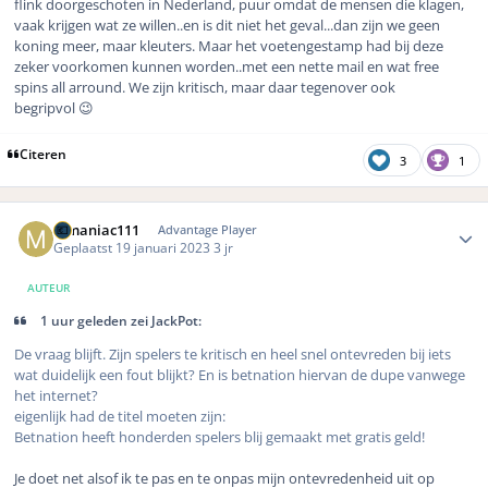
flink doorgeschoten in Nederland, puur omdat de mensen die klagen,
vaak krijgen wat ze willen..en is dit niet het geval...dan zijn we geen
koning meer, maar kleuters. Maar het voetengestamp had bij deze
zeker voorkomen kunnen worden..met een nette mail en wat free
spins all arround. We zijn kritisch, maar daar tegenover ook
begripvol 😉
Citeren
3
1
Author stats
mmaniac111
Advantage Player
Geplaatst
19 januari 2023
3 jr
AUTEUR
1 uur geleden zei JackPot:
De vraag blijft. Zijn spelers te kritisch en heel snel ontevreden bij iets
wat duidelijk een fout blijkt? En is betnation hiervan de dupe vanwege
het internet?
eigenlijk had de titel moeten zijn:
Betnation heeft honderden spelers blij gemaakt met gratis geld!
Je doet net alsof ik te pas en te onpas mijn ontevredenheid uit op