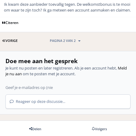
Ik kwam deze aanbieder toevallig tegen. De welkomstbonus is te mooi
om waar te zijn toch? Ik ga meteen een account aanmaken en claimen.
Citeren
EERSTE PAGINA
VORIGE
PAGINA 2 VAN 2
Doe mee aan het gesprek
Je kunt nu posten en later registreren. Als je een account hebt,
Meld
je nu aan
om te posten met je account.
Reageer op deze discussie...
Delen
Volgers