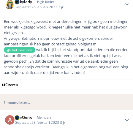
luckylady
High Roller
Geplaatst
26 januari 2023
3 jr
Een weekje druk geweest met andere dingen, krijg ook geen meldingen
meer als ik getagd word. Ik negeer jullie niet maar heb het dus gewoon
niet gezien...
Anyways, Betnation is opnieuw met de actie gekomen, zonder
aanpassingen. Ik heb geen contact gehad, volgens mij
wel. Ik blijf bij het standpunt dat iedereen die eerder
@TheGreatOne
kon profiteren geluk had, en iedereen die net als ik niet op tijd was,
gewoon pech. En dat de communicatie vanuit de aanbieder geen
schoonheidsprijs verdient. Daar ga ik in het algemeen nog wel een blog
aan wijden, als ik daar de tijd voor kan vinden!
Citeren
1 maand later...
Author stats
ApeShots
Members
Geplaatst
28 februari 2023
3 jr