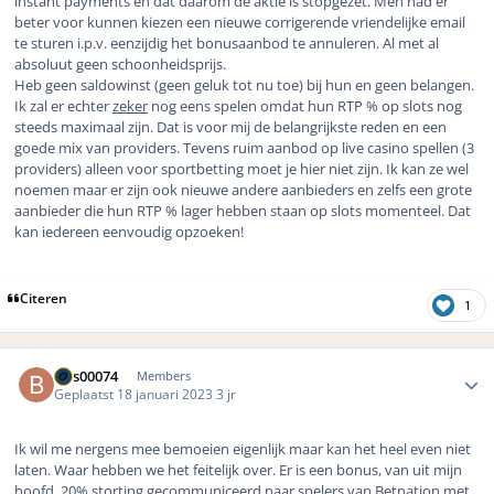
instant payments en dat daarom de aktie is stopgezet. Men had er
beter voor kunnen kiezen een nieuwe corrigerende vriendelijke email
te sturen i.p.v. eenzijdig het bonusaanbod te annuleren. Al met al
absoluut geen schoonheidsprijs.
Heb geen saldowinst (geen geluk tot nu toe) bij hun en geen belangen.
Ik zal er echter
zeker
nog eens spelen omdat hun RTP % op slots nog
steeds maximaal zijn. Dat is voor mij de belangrijkste reden en een
goede mix van providers. Tevens ruim aanbod op live casino spellen (3
providers) alleen voor sportbetting moet je hier niet zijn. Ik kan ze wel
noemen maar er zijn ook nieuwe andere aanbieders en zelfs een grote
aanbieder die hun RTP % lager hebben staan op slots momenteel. Dat
kan iedereen eenvoudig opzoeken!
Citeren
1
Author stats
Bas00074
Members
Geplaatst
18 januari 2023
3 jr
Ik wil me nergens mee bemoeien eigenlijk maar kan het heel even niet
laten. Waar hebben we het feitelijk over. Er is een bonus, van uit mijn
hoofd, 20% storting gecommuniceerd naar spelers van Betnation met