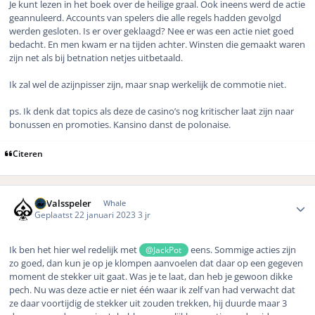
Je kunt lezen in het boek over de heilige graal. Ook ineens werd de actie
geannuleerd. Accounts van spelers die alle regels hadden gevolgd
werden gesloten. Is er over geklaagd? Nee er was een actie niet goed
bedacht. En men kwam er na tijden achter. Winsten die gemaakt waren
zijn net als bij betnation netjes uitbetaald.
Ik zal wel de azijnpisser zijn, maar snap werkelijk de commotie niet.
ps. Ik denk dat topics als deze de casino’s nog kritischer laat zijn naar
bonussen en promoties. Kansino danst de polonaise.
Citeren
Author stats
DeValsspeler
Whale
Geplaatst
22 januari 2023
3 jr
Ik ben het hier wel redelijk met
eens. Sommige acties zijn
@JackPot
zo goed, dan kun je op je klompen aanvoelen dat daar op een gegeven
moment de stekker uit gaat. Was je te laat, dan heb je gewoon dikke
pech. Nu was deze actie er niet één waar ik zelf van had verwacht dat
ze daar voortijdig de stekker uit zouden trekken, hij duurde maar 3