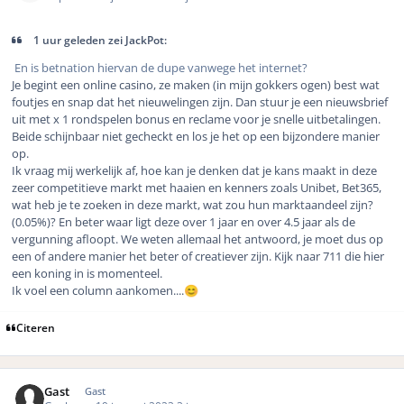
1 uur geleden zei JackPot:
En is betnation hiervan de dupe vanwege het internet?
Je begint een online casino, ze maken (in mijn gokkers ogen) best wat
foutjes en snap dat het nieuwelingen zijn. Dan stuur je een nieuwsbrief
uit met x 1 rondspelen bonus en reclame voor je snelle uitbetalingen.
Beide schijnbaar niet gecheckt en los je het op een bijzondere manier
op.
Ik vraag mij werkelijk af, hoe kan je denken dat je kans maakt in deze
zeer competitieve markt met haaien en kenners zoals Unibet, Bet365,
wat heb je te zoeken in deze markt, wat zou hun marktaandeel zijn?
(0.05%)? En beter waar ligt deze over 1 jaar en over 4.5 jaar als de
vergunning afloopt. We weten allemaal het antwoord, je moet dus op
een of andere manier het beter of creatiever zijn. Kijk naar 711 die hier
een koning in is momenteel.
Ik voel een column aankomen....
😊
Citeren
Gast
Gast