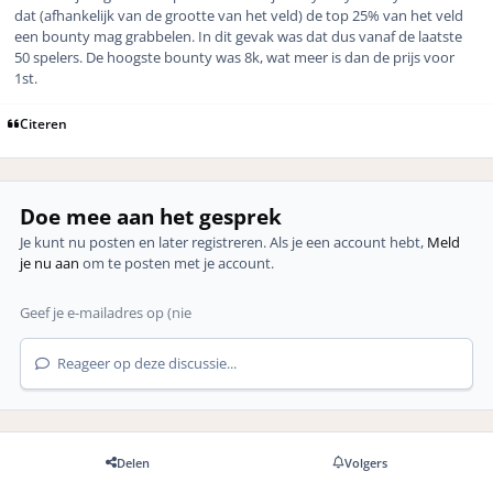
dat (afhankelijk van de grootte van het veld) de top 25% van het veld
een bounty mag grabbelen. In dit gevak was dat dus vanaf de laatste
50 spelers. De hoogste bounty was 8k, wat meer is dan de prijs voor
1st.
Citeren
Doe mee aan het gesprek
Je kunt nu posten en later registreren. Als je een account hebt,
Meld
je nu aan
om te posten met je account.
Reageer op deze discussie...
Delen
Volgers