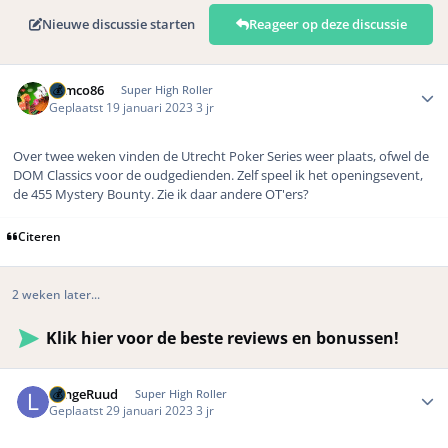
Nieuwe discussie starten
Reageer op deze discussie
Author stats
Remco86
Super High Roller
Geplaatst
19 januari 2023
3 jr
Over twee weken vinden de Utrecht Poker Series weer plaats, ofwel de
DOM Classics voor de oudgedienden. Zelf speel ik het openingsevent,
de 455 Mystery Bounty. Zie ik daar andere OT'ers?
Citeren
2 weken later...
Klik hier voor de beste reviews en bonussen!
Author stats
LangeRuud
Super High Roller
Geplaatst
29 januari 2023
3 jr