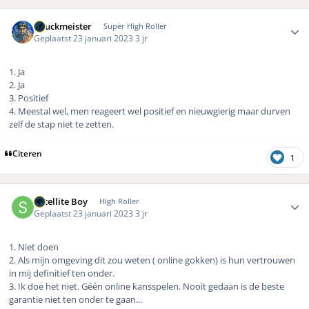
Author stats
Chuckmeister
Super High Roller
Geplaatst
23 januari 2023
3 jr
1. Ja
2. Ja
3. Positief
4. Meestal wel, men reageert wel positief en nieuwgierig maar durven
zelf de stap niet te zetten.
Citeren
1
Author stats
Satellite Boy
High Roller
Geplaatst
23 januari 2023
3 jr
1. Niet doen
2. Als mijn omgeving dit zou weten ( online gokken) is hun vertrouwen
in mij definitief ten onder.
3. Ik doe het niet. Géén online kansspelen. Nooit gedaan is de beste
garantie niet ten onder te gaan...