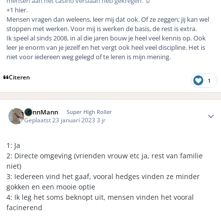
mensen aan het casino verslaan heb gekregen.
☺️
+1 hier.
Mensen vragen dan weleens, leer mij dat ook. Of ze zeggen; jij kan wel
stoppen met werken. Voor mij is werken de basis, de rest is extra.
Ik speel al sinds 2008, in al die jaren bouw je heel veel kennis op. Ook
leer je enorm van je jezelf en het vergt ook heel veel discipline. Het is
niet voor iedereen weg gelegd of te leren is mijn mening.
Citeren
1
Author stats
DennMann
Super High Roller
Geplaatst
23 januari 2023
3 jr
1: Ja
2: Directe omgeving (vrienden vrouw etc ja, rest van familie
niet)
3: Iedereen vind het gaaf, vooral hedges vinden ze minder
gokken en een mooie optie
4: Ik leg het soms beknopt uit, mensen vinden het vooral
facinerend