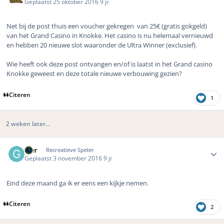
Geplaatst
25 oktober 2016
9 jr
Net bij de post thuis een voucher gekregen van 25€ (gratis gokgeld)
van het Grand Casino in Knokke. Het casino is nu helemaal vernieuwd
en hebben 20 nieuwe slot waaronder de Ultra Winner (exclusief).
Wie heeft ook deze post ontvangen en/of is laatst in het Grand casino
Knokke geweest en deze totale nieuwe verbouwing gezien?
Citeren
1
2 weken later...
Author stats
Gier
Recreatieve Speler
Geplaatst
3 november 2016
9 jr
Eind deze maand ga ik er eens een kijkje nemen.
Citeren
2