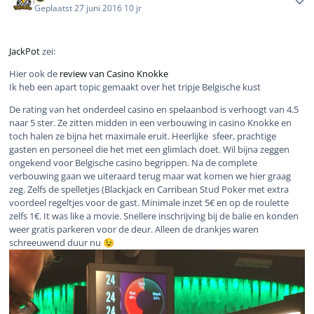
Geplaatst
27 juni 2016
10 jr
JackPot
zei:
Hier ook de
review van Casino Knokke
Ik heb een apart topic gemaakt over het tripje Belgische kust
De rating van het onderdeel casino en spelaanbod is verhoogt van 4.5
naar 5 ster. Ze zitten midden in een verbouwing in casino Knokke en
toch halen ze bijna het maximale eruit. Heerlijke sfeer, prachtige
gasten en personeel die het met een glimlach doet. Wil bijna zeggen
ongekend voor Belgische casino begrippen. Na de complete
verbouwing gaan we uiteraard terug maar wat komen we hier graag
zeg. Zelfs de spelletjes (Blackjack en Carribean Stud Poker met extra
voordeel regeltjes voor de gast. Minimale inzet 5€ en op de roulette
zelfs 1€. It was like a movie. Snellere inschrijving bij de balie en konden
weer gratis parkeren voor de deur. Alleen de drankjes waren
schreeuwend duur nu
😉