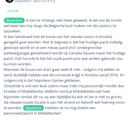
Geplaatst
7 april 2018
8 jr
AUTEUR
Ik ben er onlangs niet meer geweest. Ik wil van de zomer
@gokdiva
wel weer een trip langs de Belgische kust maken om de casino's te
bezoeken.
Ik ben benieuwd hoe de bouw van het nieuwe casino in Knokke
geregeld gaat worden. Wat ik begreep is dat het huidige pand volledig
gesloopt wordt en er een nieuw pand (incl. ondergrondse
parkeergarage) gerealiseerd wordt op Canada Square naast het huidige
pand. Ook hoorde ik dat het oude pand voor wat anders gebruikt zou
kunnen worden.
Wanneer de bouw van start gaat weet ik niet... volgens mij wilden ze
eerst duidelijk hebben wie de concessie krijgt in Knokke vanaf 2018.. En
volgens mij is dat Napoleon Games gebleven.
Oostende is ook een leuk casino maar trekt mij persoonlijk minder dan
Knokke of Middelkerke. Wellicht vond je Middelkerke niet heel
bijzonder omdat dit nu op een tijdelijke locatie zit (en is niet zo groot).
De nieuwe (oude) locatie is aan het strand en belooft wel heel erg mooi
te worden.
Hebben ze nu nog steeds een
@gokdiva
personeelstekort in Middelkerke?