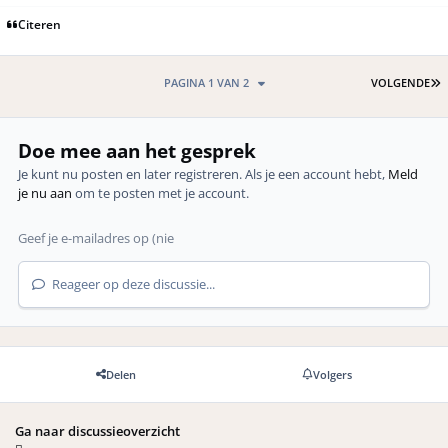
Citeren
L
PAGINA 1 VAN 2
VOLGENDE
Doe mee aan het gesprek
Je kunt nu posten en later registreren. Als je een account hebt,
Meld
je nu aan
om te posten met je account.
Reageer op deze discussie...
Delen
Volgers
Ga naar discussieoverzicht