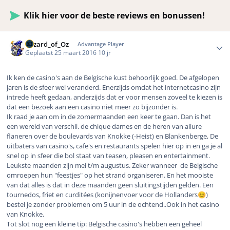
Klik hier voor de beste reviews en bonussen!
Author stats
Wizard_of_Oz
Advantage Player
Geplaatst
25 maart 2016
10 jr
Ik ken de casino's aan de Belgische kust behoorlijk goed. De afgelopen
jaren is de sfeer wel veranderd. Enerzijds omdat het internetcasino zijn
intrede heeft gedaan, anderzijds dat er voor mensen zoveel te kiezen is
dat een bezoek aan een casino niet meer zo bijzonder is.
Ik raad je aan om in de zomermaanden een keer te gaan. Dan is het
een wereld van verschil. de chique dames en de heren van allure
flaneren over de boulevards van Knokke (-Heist) en Blankenberge, De
uitbaters van casino's, cafe's en restaurants spelen hier op in en ga je al
snel op in sfeer die bol staat van teasen, pleasen en entertainment.
Leukste maanden zijn mei t/m augustus. Zeker wanneer de Belgische
omroepen hun "feestjes" op het strand organiseren. En het mooiste
van dat alles is dat in deze maanden geen sluitingstijden gelden. Een
tournedos, friet en curditées (konijnenvoer voor de Hollanders
)
😊
bestel je zonder problemen om 5 uur in de ochtend..Ook in het casino
van Knokke.
Tot slot nog een kleine tip: Belgische casino's hebben een geheel