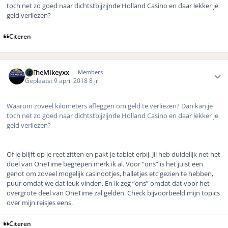
toch net zo goed naar dichtstbijzijnde Holland Casino en daar lekker je
geld verliezen?
Citeren
Author stats
xxTheMikeyxx
Members
Geplaatst
9 april 2018
8 jr
Waarom zoveel kilometers afleggen om geld te verliezen? Dan kan je
toch net zo goed naar dichtstbijzijnde Holland Casino en daar lekker je
geld verliezen?
Of je blijft op je reet zitten en pakt je tablet erbij. Jij heb duidelijk net het
doel van OneTime begrepen merk ik al. Voor “ons” is het juist een
genot om zoveel mogelijk casinootjes, halletjes etc gezien te hebben,
puur omdat we dat leuk vinden. En ik zeg “ons” omdat dat voor het
overgrote deel van OneTime zal gelden. Check bijvoorbeeld mijn topics
over mijn reisjes eens.
Citeren