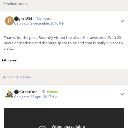
2 weken later...
Author stats
Payla1234
Members
Geplaatst
3 december 2016
9 jr
Thanks for the post. Recently visited the place. It is awesome. With 20
new slot machine and the large space to sit and chat is really a place to
vistt....
Citeren
4 maanden later...
Author stats
TheGreatOne
Pitboss
Geplaatst
13 april 2017
9 jr