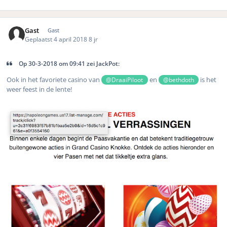
Gast
Gast
Geplaatst
4 april 2018
8 jr
Op 30-3-2018 om 09:41 zei JackPot:
Ook in het favoriete casino van
en
is het
@DraaiPiloot
@bethdoth
weer feest in de lente!