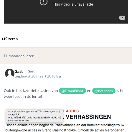
Citeren
11 maanden later...
Gast
Gast
Geplaatst
30 maart 2018
8 jr
Ook in het favoriete casino van
en
is het
@DraaiPiloot
@bethdoth
weer feest in de lente!