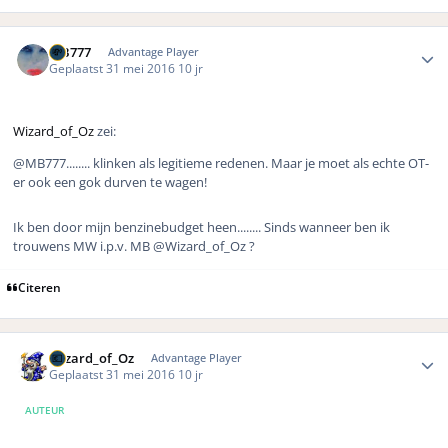
Author stats
MB777
Advantage Player
Geplaatst
31 mei 2016
10 jr
Wizard_of_Oz
zei:
@MB777........ klinken als legitieme redenen. Maar je moet als echte OT-
er ook een gok durven te wagen!
Ik ben door mijn benzinebudget heen........ Sinds wanneer ben ik
trouwens MW i.p.v. MB @Wizard_of_Oz ?
Citeren
Author stats
Wizard_of_Oz
Advantage Player
Geplaatst
31 mei 2016
10 jr
AUTEUR