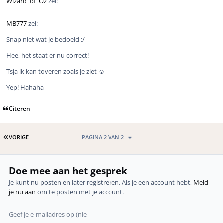
Wizard_of_Oz
zei:
MB777
zei:
Snap niet wat je bedoeld :/
Hee, het staat er nu correct!
Tsja ik kan toveren zoals je ziet ☺️
Yep! Hahaha
Citeren
EERSTE PAGINA
VORIGE
PAGINA 2 VAN 2
Doe mee aan het gesprek
Je kunt nu posten en later registreren. Als je een account hebt,
Meld
je nu aan
om te posten met je account.