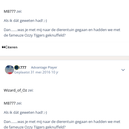
MB777
zei:
Als ik dát geweten had! ;-)
Dan........was je met mij naar de dierentuin gegaan en hadden we met
de fameuze Ozzy Tijgers geknuffeld?
Citeren
Author stats
MB777
Advantage Player
Geplaatst
31 mei 2016
10 jr
Wizard_of_Oz
zei:
MB777
zei:
Als ik dát geweten had! ;-)
Dan........was je met mij naar de dierentuin gegaan en hadden we met
de fameuze Ozzy Tijgers geknuffeld?