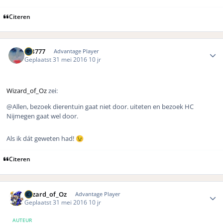
Citeren
Author stats
MB777
Advantage Player
Geplaatst
31 mei 2016
10 jr
Wizard_of_Oz
zei:
@Allen, bezoek dierentuin gaat niet door. uiteten en bezoek HC
Nijmegen gaat wel door.
Als ik dát geweten had!
😉
Citeren
Author stats
Wizard_of_Oz
Advantage Player
Geplaatst
31 mei 2016
10 jr
AUTEUR