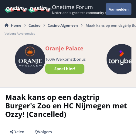
Spring naar bijdragen
Onetime Forum
Aanmelden
Nederland's grootste community voor de spannende 
Home
Casino
Casino Algemeen
Maak kans op een dagtrip Bu
Verberg Advertenties
Oranje Palace
100% Welkomstbonus
Speel hier!
Maak kans op een dagtrip
Burger's Zoo en HC Nijmegen met
Ozzy! (Cancelled)
Delen
Volgers