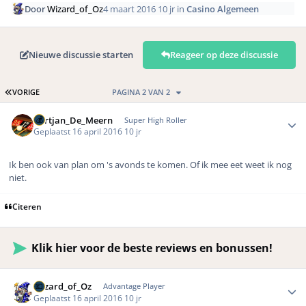
Door
Wizard_of_Oz
4 maart 2016
10 jr
in
Casino Algemeen
Nieuwe discussie starten
Reageer op deze discussie
EERSTE PAGINA
VORIGE
PAGINA 2 VAN 2
Author stats
Gertjan_De_Meern
Super High Roller
Geplaatst
16 april 2016
10 jr
Ik ben ook van plan om 's avonds te komen. Of ik mee eet weet ik nog
niet.
Citeren
Klik hier voor de beste reviews en bonussen!
Author stats
Wizard_of_Oz
Advantage Player
Geplaatst
16 april 2016
10 jr