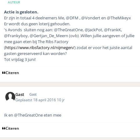
AUTEUR
Actie is gesloten.
Er zijn in totaal 4 deelnemers Me, @DFM , @Vondert en @TheMikeyx
Er wordt dus geen loterij gehouden.
's Avonds sluiten nog aan: @TheGreatOne, @JackPot, @FrankK,
@Frankyboy, @Gertjan_De_Meern (ovb) .Willen jullie aangeven of jullie
mee gaan eten bij The Ribs Factory
(
https://www.ribsfactory.nl/nijmegen/
) zodat er voor het juiste aantal
gasten gereserveerd kan worden?
Tot vrijdag 3 juni!
Citeren
Gast
Gast
Geplaatst
18 april 2016
10 jr
Ik en
@TheGreatOne eten mee
Citeren