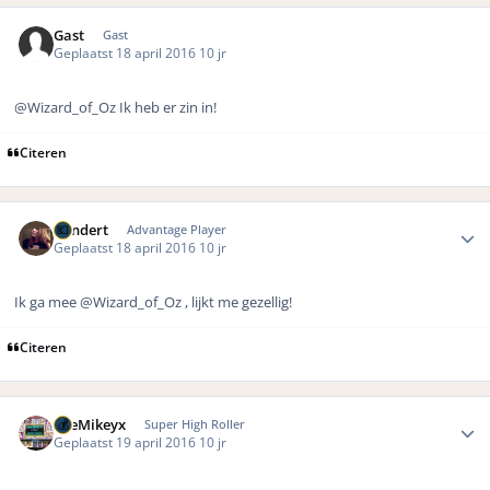
Gast
Gast
Geplaatst
18 april 2016
10 jr
@Wizard_of_Oz
Ik heb er zin in!
Citeren
Author stats
Vondert
Advantage Player
Geplaatst
18 april 2016
10 jr
Ik ga mee
@Wizard_of_Oz , lijkt me gezellig!
Citeren
Author stats
TheMikeyx
Super High Roller
Geplaatst
19 april 2016
10 jr