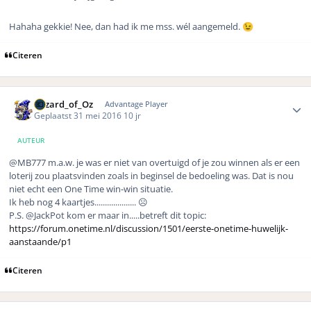
Hahaha gekkie! Nee, dan had ik me mss. wél aangemeld.
😉
Citeren
Author stats
Wizard_of_Oz
Advantage Player
Geplaatst
31 mei 2016
10 jr
AUTEUR
@MB777 m.a.w. je was er niet van overtuigd of je zou winnen als er een
loterij zou plaatsvinden zoals in beginsel de bedoeling was. Dat is nou
niet echt een One Time win-win situatie.
Ik heb nog 4 kaartjes.................... ☹️
P.S. @JackPot kom er maar in.....betreft dit topic:
https://forum.onetime.nl/discussion/1501/eerste-onetime-huwelijk-
aanstaande/p1
Citeren
Author stats