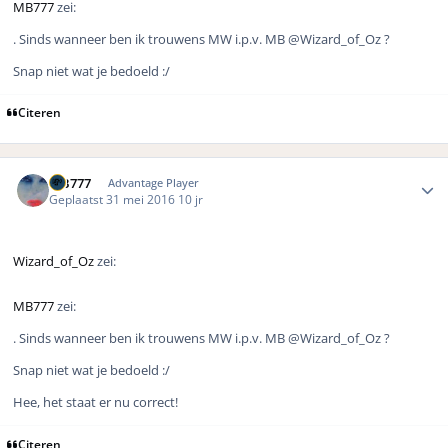
MB777
zei:
. Sinds wanneer ben ik trouwens MW i.p.v. MB @Wizard_of_Oz ?
Snap niet wat je bedoeld :/
Citeren
Author stats
MB777
Advantage Player
Geplaatst
31 mei 2016
10 jr
Wizard_of_Oz
zei:
MB777
zei:
. Sinds wanneer ben ik trouwens MW i.p.v. MB @Wizard_of_Oz ?
Snap niet wat je bedoeld :/
Hee, het staat er nu correct!
Citeren