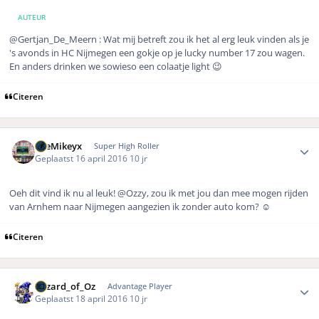
AUTEUR
@Gertjan_De_Meern
: Wat mij betreft zou ik het al erg leuk vinden als je
's avonds in HC Nijmegen een gokje op je lucky number 17 zou wagen.
En anders drinken we sowieso een colaatje light 😉
Citeren
Author stats
TheMikeyx
Super High Roller
Geplaatst
16 april 2016
10 jr
Oeh dit vind ik nu al leuk! @Ozzy, zou ik met jou dan mee mogen rijden
van Arnhem naar Nijmegen aangezien ik zonder auto kom? ☺️
Citeren
Author stats
Wizard_of_Oz
Advantage Player
Geplaatst
18 april 2016
10 jr