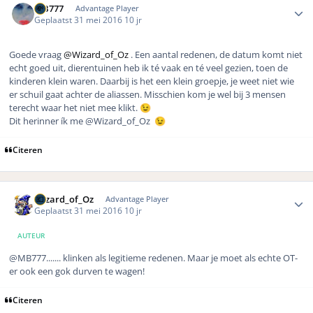
MB777
Advantage Player
Geplaatst
31 mei 2016
10 jr
Goede vraag
@Wizard_of_Oz
. Een aantal redenen, de datum komt niet
echt goed uit, dierentuinen heb ik té vaak en té veel gezien, toen de
kinderen klein waren. Daarbij is het een klein groepje, je weet niet wie
er schuil gaat achter de aliassen. Misschien kom je wel bij 3 mensen
terecht waar het niet mee klikt.
😉
Dit herinner ík me
@Wizard_of_Oz
😉
Citeren
Author stats
Wizard_of_Oz
Advantage Player
Geplaatst
31 mei 2016
10 jr
AUTEUR
@MB777....... klinken als legitieme redenen. Maar je moet als echte OT-
er ook een gok durven te wagen!
Citeren