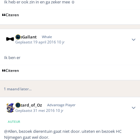
Ik heb er ook zin in en ga zeker mee ☺️
Citeren
Author stats
TheGallant
Whale
Geplaatst
19 april 2016
10 jr
Ik ben er
Citeren
1 maand later...
Author stats
Wizard_of_Oz
Advantage Player
Geplaatst
31 mei 2016
10 jr
AUTEUR
@Allen, bezoek dierentuin gaat niet door. uiteten en bezoek HC
Nijmegen gaat wel door.