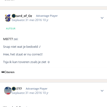
Author stats
Wizard_of_Oz
Advantage Player
Geplaatst
31 mei 2016
10 jr
AUTEUR
MB777
zei:
Snap niet wat je bedoeld :/
Hee, het staat er nu correct!
Tsja ik kan toveren zoals je ziet ☺️
Citeren
Author stats
MB777
Advantage Player
Geplaatst
31 mei 2016
10 jr