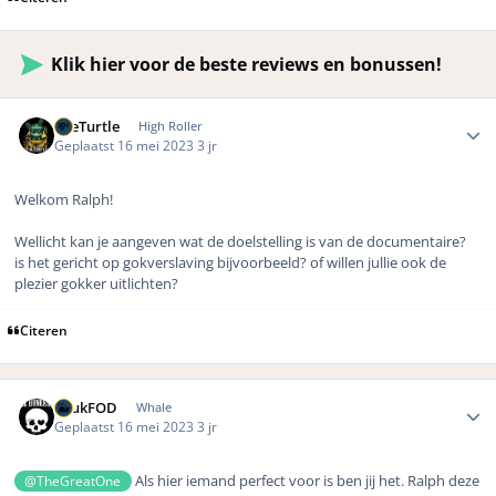
Klik hier voor de beste reviews en bonussen!
Author stats
TheTurtle
High Roller
Geplaatst
16 mei 2023
3 jr
Welkom Ralph!
Wellicht kan je aangeven wat de doelstelling is van de documentaire?
is het gericht op gokverslaving bijvoorbeeld? of willen jullie ook de
plezier gokker uitlichten?
Citeren
Author stats
LuukFOD
Whale
Geplaatst
16 mei 2023
3 jr
Als hier iemand perfect voor is ben jij het. Ralph deze
@TheGreatOne