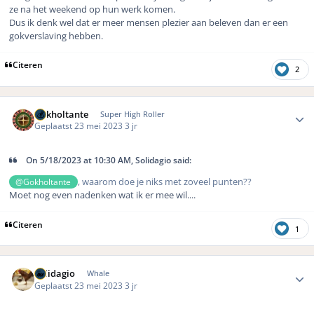
ze na het weekend op hun werk komen.
Dus ik denk wel dat er meer mensen plezier aan beleven dan er een
gokverslaving hebben.
Citeren
2
Author stats
Gokholtante
Super High Roller
Geplaatst
23 mei 2023
3 jr
On 5/18/2023 at 10:30 AM, Solidagio said:
, waarom doe je niks met zoveel punten??
@Gokholtante
Moet nog even nadenken wat ik er mee wil....
Citeren
1
Author stats
Solidagio
Whale
Geplaatst
23 mei 2023
3 jr