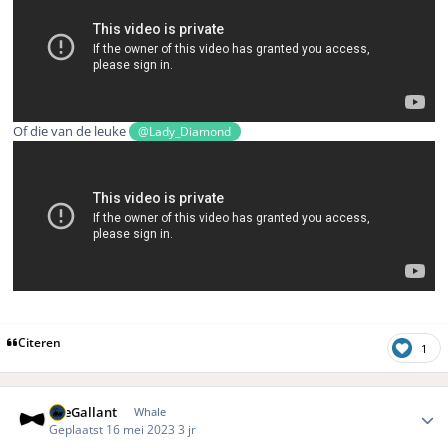
Of die van de leuke
@Lady_Diamond
Citeren
1
Author stats
TheGallant
Whale
Geplaatst
16 mei 2023
3 jr