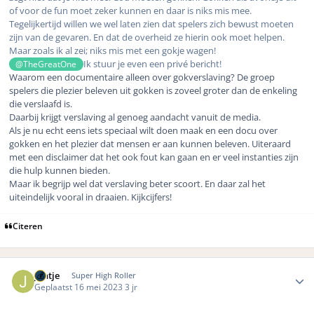
of voor de fun moet zeker kunnen en daar is niks mis mee.
Tegelijkertijd willen we wel laten zien dat spelers zich bewust moeten
zijn van de gevaren. En dat de overheid ze hierin ook moet helpen.
Maar zoals ik al zei; niks mis met een gokje wagen!
Ik stuur je even een privé bericht!
@TheGreatOne
Waarom een documentaire alleen over gokverslaving? De groep
spelers die plezier beleven uit gokken is zoveel groter dan de enkeling
die verslaafd is.
Daarbij krijgt verslaving al genoeg aandacht vanuit de media.
Als je nu echt eens iets speciaal wilt doen maak en een docu over
gokken en het plezier dat mensen er aan kunnen beleven. Uiteraard
met een disclaimer dat het ook fout kan gaan en er veel instanties zijn
die hulp kunnen bieden.
Maar ik begrijp wel dat verslaving beter scoort. En daar zal het
uiteindelijk vooral in draaien. Kijkcijfers!
Citeren
Author stats
jantje
Super High Roller
Geplaatst
16 mei 2023
3 jr