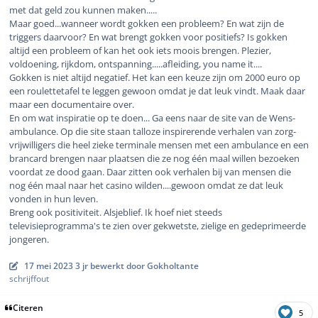
met dat geld zou kunnen maken.....
Maar goed...wanneer wordt gokken een probleem? En wat zijn de
triggers daarvoor? En wat brengt gokken voor positiefs? Is gokken
altijd een probleem of kan het ook iets moois brengen. Plezier,
voldoening, rijkdom, ontspanning.....afleiding, you name it....
Gokken is niet altijd negatief. Het kan een keuze zijn om 2000 euro op
een roulettetafel te leggen gewoon omdat je dat leuk vindt. Maak daar
maar een documentaire over.
En om wat inspiratie op te doen... Ga eens naar de site van de Wens-
ambulance. Op die site staan talloze inspirerende verhalen van zorg-
vrijwilligers die heel zieke terminale mensen met een ambulance en een
brancard brengen naar plaatsen die ze nog één maal willen bezoeken
voordat ze dood gaan. Daar zitten ook verhalen bij van mensen die
nog één maal naar het casino wilden....gewoon omdat ze dat leuk
vonden in hun leven.
Breng ook positiviteit. Alsjeblief. Ik hoef niet steeds
televisieprogramma's te zien over gekwetste, zielige en gedeprimeerde
jongeren.
17 mei 2023
3 jr
bewerkt door Gokholtante
schrijffout
Citeren
5