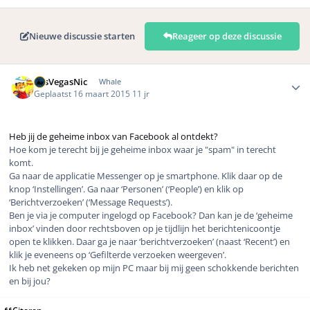
Nieuwe discussie starten
Reageer op deze discussie
Author stats
LasVegasNic
Whale
Geplaatst
16 maart 2015
11 jr
Heb jij de geheime inbox van Facebook al ontdekt?
Hoe kom je terecht bij je geheime inbox waar je "spam" in terecht
komt.
Ga naar de applicatie Messenger op je smartphone. Klik daar op de
knop ‘Instellingen’. Ga naar ‘Personen’
(‘People’)
en klik op
‘Berichtverzoeken’
(‘Message Requests’)
.
Ben je via je computer ingelogd op Facebook? Dan kan je de ‘geheime
inbox’ vinden door rechtsboven op je tijdlijn het berichtenicoontje
open te klikken. Daar ga je naar ‘berichtverzoeken’ (naast ‘Recent’) en
klik je eveneens op ‘Gefilterde verzoeken weergeven’.
Ik heb net gekeken op mijn PC maar bij mij geen schokkende berichten
en bij jou?
Citeren