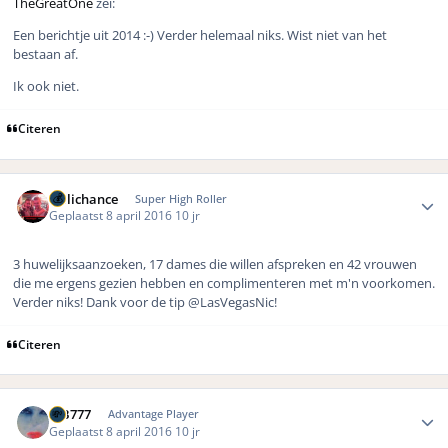
TheGreatOne
zei:
Een berichtje uit 2014 :-) Verder helemaal niks. Wist niet van het
bestaan af.
Ik ook niet.
Citeren
Author stats
Hillichance
Super High Roller
Geplaatst
8 april 2016
10 jr
3 huwelijksaanzoeken, 17 dames die willen afspreken en 42 vrouwen
die me ergens gezien hebben en complimenteren met m'n voorkomen.
Verder niks! Dank voor de tip @LasVegasNic!
Citeren
Author stats
MB777
Advantage Player
Geplaatst
8 april 2016
10 jr