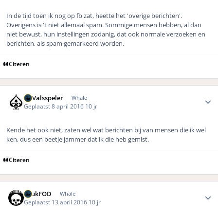
In de tijd toen ik nog op fb zat, heette het 'overige berichten'.
Overigens is 't niet allemaal spam. Sommige mensen hebben, al dan
niet bewust, hun instellingen zodanig, dat ook normale verzoeken en
berichten, als spam gemarkeerd worden.
Citeren
Author stats
DeValsspeler
Whale
Geplaatst
8 april 2016
10 jr
Kende het ook niet, zaten wel wat berichten bij van mensen die ik wel
ken, dus een beetje jammer dat ik die heb gemist.
Citeren
Author stats
LuukFOD
Whale
Geplaatst
13 april 2016
10 jr