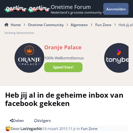
Spring naar bijdragen
Onetime Forum
Aanmelden
Nederland's grootste community voor de spannende 
Home
Onetime Community
Algemeen
Fun Zone
Heb jij 
Verberg Advertenties
Oranje Palace
100% Welkomstbonus
Speel hier!
Heb jij al in de geheime inbox van
facebook gekeken
Delen
Volgers
Door
LasVegasNic
16 maart 2015
11 jr
in
Fun Zone