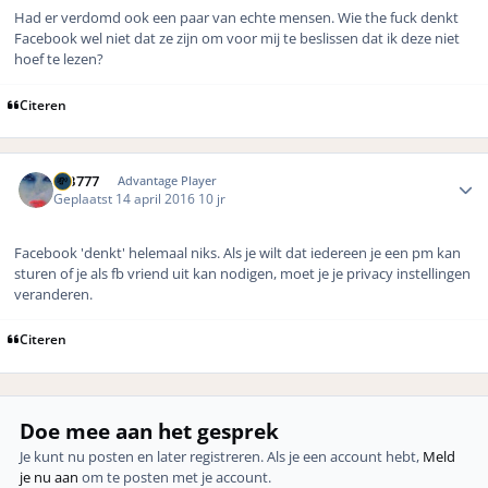
Had er verdomd ook een paar van echte mensen. Wie the fuck denkt
Facebook wel niet dat ze zijn om voor mij te beslissen dat ik deze niet
hoef te lezen?
Citeren
Author stats
MB777
Advantage Player
Geplaatst
14 april 2016
10 jr
Facebook 'denkt' helemaal niks. Als je wilt dat iedereen je een pm kan
sturen of je als fb vriend uit kan nodigen, moet je je privacy instellingen
veranderen.
Citeren
Doe mee aan het gesprek
Je kunt nu posten en later registreren. Als je een account hebt,
Meld
je nu aan
om te posten met je account.