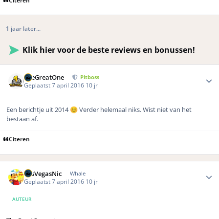
1 jaar later...
Klik hier voor de beste reviews en bonussen!
Author stats
TheGreatOne
Pitboss
Geplaatst
7 april 2016
10 jr
Een berichtje uit 2014
Verder helemaal niks. Wist niet van het
😊
bestaan af.
Citeren
Author stats
LasVegasNic
Whale
Geplaatst
7 april 2016
10 jr
AUTEUR