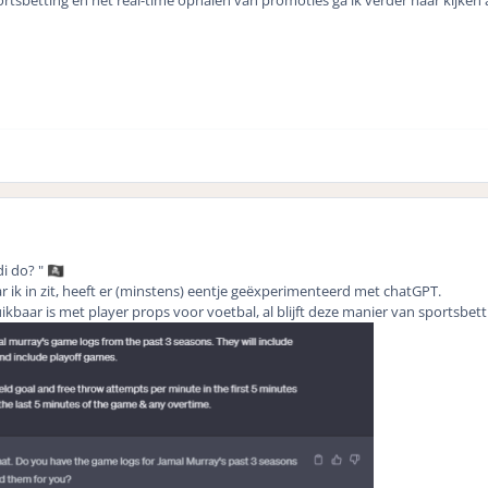
tsbetting en het real-time ophalen van promoties ga ik verder naar kijken al
i do? "
🏴‍☠️
r ik in zit, heeft er (minstens) eentje geëxperimenteerd met chatGPT.
ikbaar is met player props voor voetbal, al blijft deze manier van sportsbet