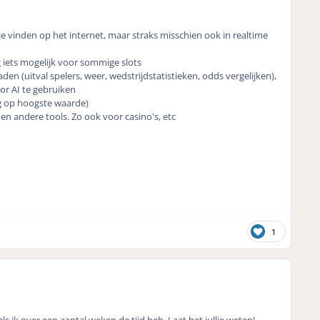
je vinden op het internet, maar straks misschien ook in realtime
g iets mogelijk voor sommige slots
den (uitval spelers, weer, wedstrijdstatistieken, odds vergelijken),
r AI te gebruiken
ng op hoogste waarde)
en andere tools. Zo ook voor casino's, etc
1