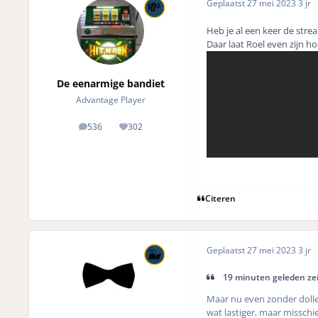
Geplaatst
27 mei 2023
3 jr
Heb je al een keer de str
Daar laat Roel even zijn h
De eenarmige bandiet
Advantage Player
536
302
posts
Reputation
Citeren
Geplaatst
27 mei 2023
3 jr
19 minuten geleden zei
Maar nu even zonder dollen
wat lastiger, maar misschi