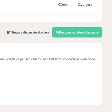
Delen
Volgers
Nieuwe discussie starten
Reageer op deze discussie
 mogelijk zijn. Denk hierbij aan het laten controleren van code,