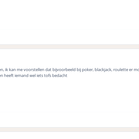
 ik kan me voorstellen dat bijvoorbeeld bij poker, blackjack, roulette er moge
en heeft iemand wel iets tofs bedacht