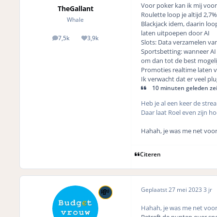
Voor poker kan ik mij voo
TheGallant
Roulette loop je altijd 2,7%
Whale
Blackjack idem, daarin loo
laten uitpoepen door AI
7,5k
3,9k
posts
Reputation
Slots: Data verzamelen van
Sportsbetting: wanneer AI v
om dan tot de best mogeli
Promoties realtime laten 
Ik verwacht dat er veel pl
10 minuten geleden zei
Heb je al een keer de str
Daar laat Roel even zijn h
Hahah, je was me net voo
Citeren
Geplaatst
27 mei 2023
3 jr
Hahah, je was me net voo