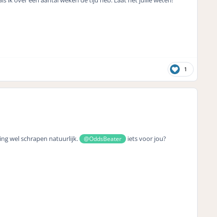
s ik over een aantal weken de tijd heb. Laat het jullie weten!
1
ting wel schrapen natuurlijk.
iets voor jou?
@OddsBeater