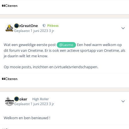
Citeren
Author stats
TheGreatOne
Pitboss
Geplaatst
1 juni 2023
3 jr
Wat een geweldige eerste post
Een heel warm welkom op
@Lasmo
dit forum van Onetime. Er is ook een actieve sportapp van Onetime, als
je daarin wilt let me know.
Op mooie posts, inzichten en (virtuele)vriendschappen.
Citeren
Author stats
Dooker
High Roller
Geplaatst
1 juni 2023
3 jr
Welkom en ben benieuwd !