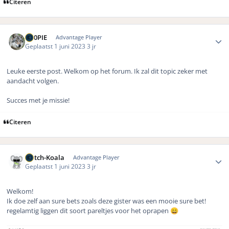
Citeren
Author stats
D00PIE
Advantage Player
Geplaatst
1 juni 2023
3 jr
Leuke eerste post. Welkom op het forum. Ik zal dit topic zeker met
aandacht volgen.
Succes met je missie!
Citeren
Author stats
Dutch-Koala
Advantage Player
Geplaatst
1 juni 2023
3 jr
Welkom!
Ik doe zelf aan sure bets zoals deze gister was een mooie sure bet!
regelamtig liggen dit soort pareltjes voor het oprapen
😄