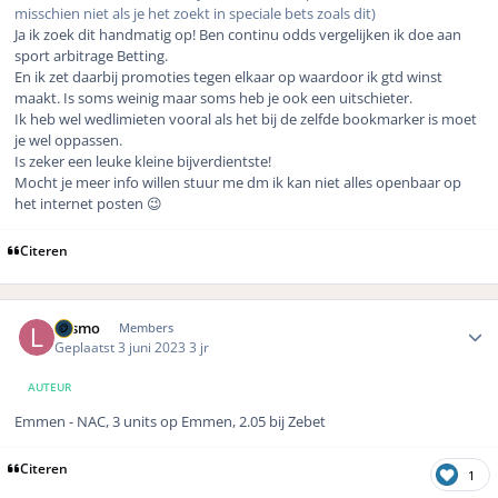
misschien niet als je het zoekt in speciale bets zoals dit)
Ja ik zoek dit handmatig op! Ben continu odds vergelijken ik doe aan
sport arbitrage Betting.
En ik zet daarbij promoties tegen elkaar op waardoor ik gtd winst
maakt. Is soms weinig maar soms heb je ook een uitschieter.
Ik heb wel wedlimieten vooral als het bij de zelfde bookmarker is moet
je wel oppassen.
Is zeker een leuke kleine bijverdientste!
Mocht je meer info willen stuur me dm ik kan niet alles openbaar op
het internet posten 😉
Citeren
Author stats
Lasmo
Members
Geplaatst
3 juni 2023
3 jr
AUTEUR
Emmen - NAC, 3 units op Emmen, 2.05 bij Zebet
Citeren
1