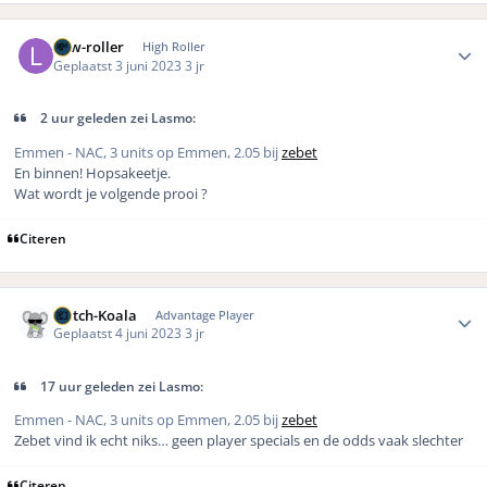
Author stats
Low-roller
High Roller
Geplaatst
3 juni 2023
3 jr
2 uur geleden zei Lasmo:
Emmen - NAC, 3 units op Emmen, 2.05 bij
zebet
En binnen! Hopsakeetje.
Wat wordt je volgende prooi ?
Citeren
Author stats
Dutch-Koala
Advantage Player
Geplaatst
4 juni 2023
3 jr
17 uur geleden zei Lasmo:
Emmen - NAC, 3 units op Emmen, 2.05 bij
zebet
Zebet vind ik echt niks… geen player specials en de odds vaak slechter
Citeren