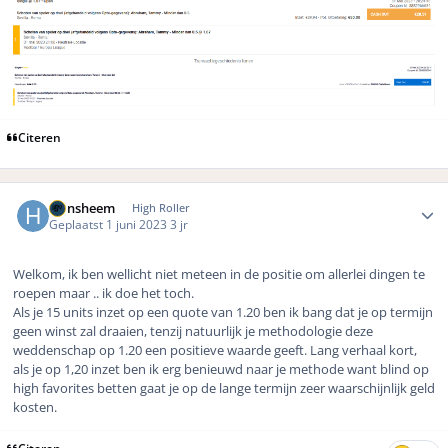
Citeren
Author stats
Hansheem
High Roller
Geplaatst
1 juni 2023
3 jr
Welkom, ik ben wellicht niet meteen in de positie om allerlei dingen te
roepen maar .. ik doe het toch.
Als je 15 units inzet op een quote van 1.20 ben ik bang dat je op termijn
geen winst zal draaien, tenzij natuurlijk je methodologie deze
weddenschap op 1.20 een positieve waarde geeft. Lang verhaal kort,
als je op 1,20 inzet ben ik erg benieuwd naar je methode want blind op
high favorites betten gaat je op de lange termijn zeer waarschijnlijk geld
kosten.
Citeren