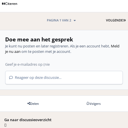
Citeren
L
PAGINA 1 VAN 2
VOLGENDE
Doe mee aan het gesprek
Je kunt nu posten en later registreren. Als je een account hebt,
Meld
je nu aan
om te posten met je account.
Reageer op deze discussie...
Delen
Volgers
Ga naar discussieoverzicht