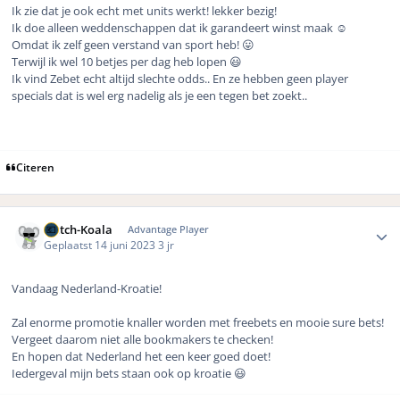
Ik zie dat je ook echt met units werkt! lekker bezig!
Ik doe alleen weddenschappen dat ik garandeert winst maak
☺️
Omdat ik zelf geen verstand van sport heb!
😛
Terwijl ik wel 10 betjes per dag heb lopen
😃
Ik vind Zebet echt altijd slechte odds.. En ze hebben geen player
specials dat is wel erg nadelig als je een tegen bet zoekt..
Citeren
Author stats
Dutch-Koala
Advantage Player
Geplaatst
14 juni 2023
3 jr
Vandaag Nederland-Kroatie!
Zal enorme promotie knaller worden met freebets en mooie sure bets!
Vergeet daarom niet alle bookmakers te checken!
En hopen dat Nederland het een keer goed doet!
Iedergeval mijn bets staan ook op kroatie
😃