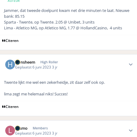
AUTEUR
Jammer, dat tweede doelpunt kwam net drie minuten te laat. Nieuwe
bank: 85.15
Sparta - Twente, op Twente. 2.05 @ Unibet, 3 units
Lima - Atletico MG, op Atletico MG, 1.77 @ HollandCasino, 4 units
Citeren
Author stats
Hansheem
High Roller
Geplaatst
6 juni 2023
3 jr
Twente lijkt me wel een zekerheidje, zit daar zelf ook op.
lima zegt me helemaal niks! Succes!
Citeren
Author stats
Lasmo
Members
Geplaatst
6 juni 2023
3 jr