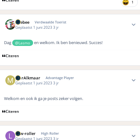
1
Author stats
Wiebee
Verdwaalde Toerist
Geplaatst
1 juni 2023
3 jr
Dag
en welkom. Ik ben benieuwd. Succes!
@Lasmo
Citeren
Author stats
MarAlkmaar
Advantage Player
Geplaatst
1 juni 2023
3 jr
Welkom en ook ik ga je posts zeker volgen.
Citeren
Author stats
Low-roller
High Roller
Geplaatst
1 juni 2023
3 jr