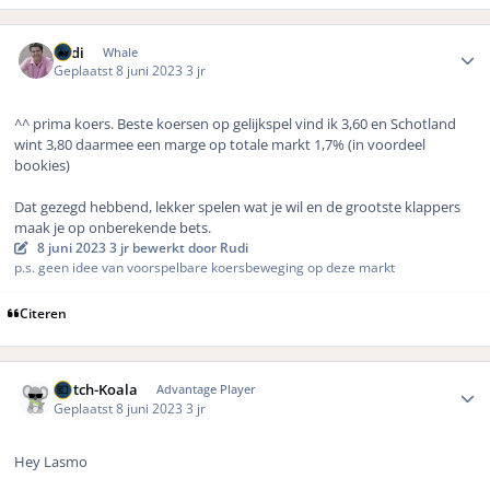
Author stats
Rudi
Whale
Geplaatst
8 juni 2023
3 jr
^^ prima koers. Beste koersen op gelijkspel vind ik 3,60 en Schotland
wint 3,80 daarmee een marge op totale markt 1,7% (in voordeel
bookies)
Dat gezegd hebbend, lekker spelen wat je wil en de grootste klappers
maak je op onberekende bets.
8 juni 2023
3 jr
bewerkt door Rudi
p.s. geen idee van voorspelbare koersbeweging op deze markt
Citeren
Author stats
Dutch-Koala
Advantage Player
Geplaatst
8 juni 2023
3 jr
Hey Lasmo