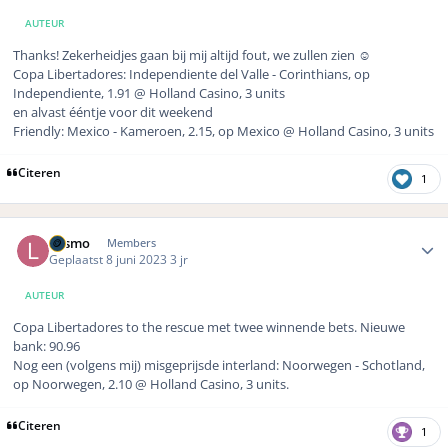
AUTEUR
Thanks! Zekerheidjes gaan bij mij altijd fout, we zullen zien
☺️
Copa Libertadores: Independiente del Valle - Corinthians, op
Independiente, 1.91 @ Holland Casino, 3 units
en alvast ééntje voor dit weekend
Friendly: Mexico - Kameroen, 2.15, op Mexico @ Holland Casino, 3 units
Citeren
1
Author stats
Lasmo
Members
Geplaatst
8 juni 2023
3 jr
AUTEUR
Copa Libertadores to the rescue met twee winnende bets. Nieuwe
bank: 90.96
Nog een (volgens mij) misgeprijsde interland: Noorwegen - Schotland,
op Noorwegen, 2.10 @ Holland Casino, 3 units.
Citeren
1