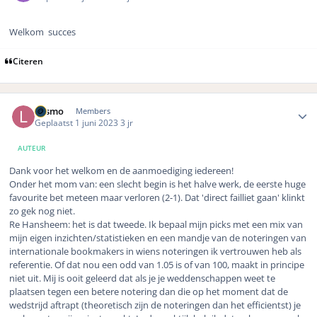
Welkom succes
Citeren
Author stats
Lasmo
Members
Geplaatst
1 juni 2023
3 jr
AUTEUR
Dank voor het welkom en de aanmoediging iedereen!
Onder het mom van: een slecht begin is het halve werk, de eerste huge
favourite bet meteen maar verloren (2-1). Dat 'direct failliet gaan' klinkt
zo gek nog niet.
Re Hansheem: het is dat tweede. Ik bepaal mijn picks met een mix van
mijn eigen inzichten/statistieken en een mandje van de noteringen van
internationale bookmakers in wiens noteringen ik vertrouwen heb als
referentie. Of dat nou een odd van 1.05 is of van 100, maakt in principe
niet uit. Mij is ooit geleerd dat als je je weddenschappen weet te
plaatsen tegen een betere notering dan die op het moment dat de
wedstrijd aftrapt (theoretisch zijn de noteringen dan het efficientst) je