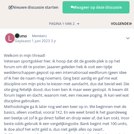
Nieuwe discussie starten
Reageer op deze discussie
L
PAGINA 1 VAN 2
VOLGENDE
Author stats
Lasmo
Members
Geplaatst
1 juni 2023
3 jr
Welkom in mijn thread!
Veteraan sportgokker hier, ik hoop dat dit de goede plek is op het
forum om dit te posten. Jaaaren geleden heb ik ooit een tijdje
weddenschappen gepost op een internationaal wedforum (geen idee
of ik hier de naam mag noemen). Ging best aardig en gaf me wat
discipline om mijn picks te kiezen met aandacht, dus dat beviel wel. Die
site ging feitelijk dood, dus toen ben ik maar weer gestopt. Ik kwam dit
forum tegen en dacht, waarom niet, een nieuwe poging. Ik kan wel wat
discipline gebruiken.
Methodologie ga ik later nog wel een keer op in. We beginnen met de
basics, alleen voetbal, vooral 1X2. En wie weet breid ik het gaandeweg
een beetje uit (of ik ga direct failliet en druip weer af, dat kan ook). Voor
beste odds gebruik ik een vergelijkingssite. Bank begint met 100 units,
ik doe alsof het echt geld is, dus niet gelijk alles op zwart..