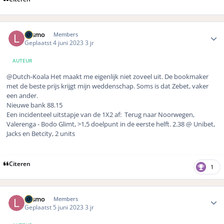
Author stats
Lasmo
Members
Geplaatst
4 juni 2023
3 jr
AUTEUR
@Dutch-Koala Het maakt me eigenlijk niet zoveel uit. De bookmaker
met de beste prijs krijgt mijn weddenschap. Soms is dat Zebet, vaker
een ander.
Nieuwe bank 88.15
Een incidenteel uitstapje van de 1X2 af: Terug naar Noorwegen,
Valerenga - Bodo Glimt, >1,5 doelpunt in de eerste helft. 2.38 @ Unibet,
Jacks en Betcity, 2 units
Citeren
1
Author stats
Lasmo
Members
Geplaatst
5 juni 2023
3 jr