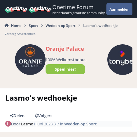
Spring naar bijdragen
Onetime Forum
Aanmelden
Nederland's grootste community voor de spannende 
Home
Sport
Wedden op Sport
Lasmo's wedhoekje
Verberg Advertenties
Oranje Palace
100% Welkomstbonus
Speel hier!
Lasmo's wedhoekje
Delen
Volgers
Door
Lasmo
1 juni 2023
3 jr
in
Wedden op Sport