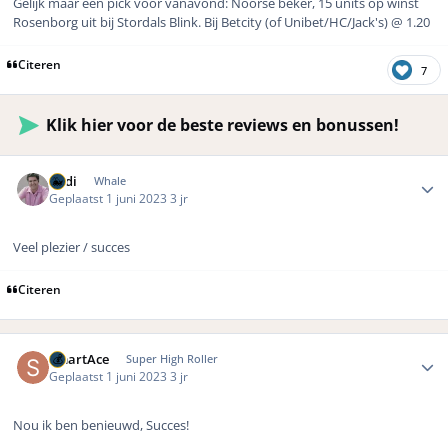
Gelijk maar een pick voor vanavond: Noorse beker, 15 units op winst
Rosenborg uit bij Stordals Blink. Bij Betcity (of Unibet/HC/Jack's) @ 1.20
Citeren
7
Klik hier voor de beste reviews en bonussen!
Author stats
Rudi
Whale
Geplaatst
1 juni 2023
3 jr
Veel plezier / succes
Citeren
Author stats
SmartAce
Super High Roller
Geplaatst
1 juni 2023
3 jr
Nou ik ben benieuwd, Succes!