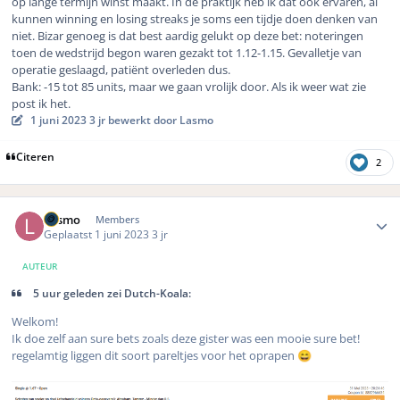
op lange termijn winst maakt. In de praktijk heb ik dat ook ervaren, al
kunnen winning en losing streaks je soms een tijdje doen denken van
niet. Bizar genoeg is dat best aardig gelukt op deze bet: noteringen
toen de wedstrijd begon waren gezakt tot 1.12-1.15. Gevalletje van
operatie geslaagd, patiënt overleden dus.
Bank: -15 tot 85 units, maar we gaan vrolijk door. Als ik weer wat zie
post ik het.
1 juni 2023
3 jr
bewerkt door Lasmo
Citeren
2
Author stats
Lasmo
Members
Geplaatst
1 juni 2023
3 jr
AUTEUR
5 uur geleden zei Dutch-Koala:
Welkom!
Ik doe zelf aan sure bets zoals deze gister was een mooie sure bet!
regelamtig liggen dit soort pareltjes voor het oprapen
😄