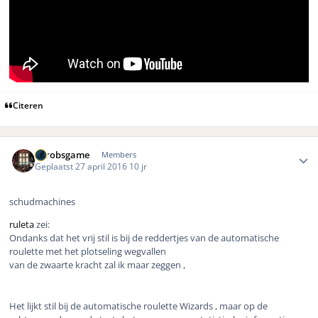
Citeren
Author stats
eurobsgame
Members
Geplaatst
27 april 2016
10 jr
schudmachines
ruleta
zei:
Ondanks dat het vrij stil is bij de reddertjes van de automatische
roulette met het plotseling wegvallen
van de zwaarte kracht zal ik maar zeggen ,
Het lijkt stil bij de automatische roulette Wizards , maar op de