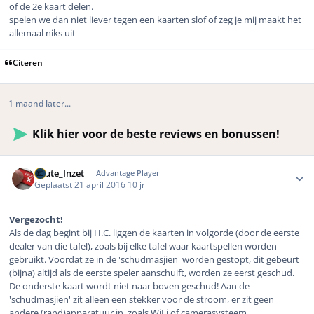
of de 2e kaart delen.
spelen we dan niet liever tegen een kaarten slof of zeg je mij maakt het
allemaal niks uit
Citeren
1 maand later...
Klik hier voor de beste reviews en bonussen!
Author stats
Foute_Inzet
Advantage Player
Geplaatst
21 april 2016
10 jr
Vergezocht!
Als de dag begint bij H.C. liggen de kaarten in volgorde (door de eerste
dealer van die tafel), zoals bij elke tafel waar kaartspellen worden
gebruikt. Voordat ze in de 'schudmasjien' worden gestopt, dit gebeurt
(bijna) altijd als de eerste speler aanschuift, worden ze eerst geschud.
De onderste kaart wordt niet naar boven geschud! Aan de
'schudmasjien' zit alleen een stekker voor de stroom, er zit geen
andere (rand)apparatuur in, zoals WiFi of camerasysteem.