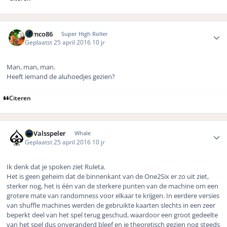
Author stats
Remco86
Super High Roller
Geplaatst
25 april 2016
10 jr
Man, man, man.
Heeft iemand de aluhoedjes gezien?
Citeren
Author stats
DeValsspeler
Whale
Geplaatst
25 april 2016
10 jr
Ik denk dat je spoken ziet Ruleta.
Het is geen geheim dat de binnenkant van de One2Six er zo uit ziet,
sterker nog, het is één van de sterkere punten van de machine om een
grotere mate van randomness voor elkaar te krijgen. In eerdere versies
van shuffle machines werden de gebruikte kaarten slechts in een zeer
beperkt deel van het spel terug geschud, waardoor een groot gedeelte
van het spel dus onveranderd bleef en je theoretisch gezien nog steeds