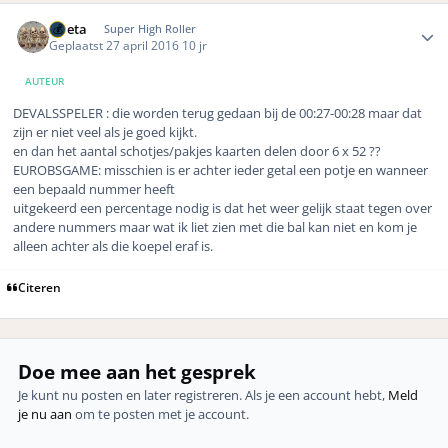
Author stats
ruleta
Super High Roller
Geplaatst
27 april 2016
10 jr
AUTEUR
DEVALSSPELER : die worden terug gedaan bij de 00:27-00:28 maar dat
zijn er niet veel als je goed kijkt.
en dan het aantal schotjes/pakjes kaarten delen door 6 x 52 ??
EUROBSGAME: misschien is er achter ieder getal een potje en wanneer
een bepaald nummer heeft
uitgekeerd een percentage nodig is dat het weer gelijk staat tegen over
andere nummers maar wat ik liet zien met die bal kan niet en kom je
alleen achter als die koepel eraf is.
Citeren
Doe mee aan het gesprek
Je kunt nu posten en later registreren. Als je een account hebt,
Meld
je nu aan
om te posten met je account.