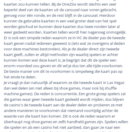
kaarten zou kunnen tellen. Bij de One2Six wordt slechts een zeer
beperkt deel van de kaarten uit de carousel naar voren gebracht,
genoeg voor één ronde, en de rest blijft in de carousel. Hierdoor
kunnen de gebruikte kaarten in een veel groter deel van het spel
worden geschud en kunnen deze kaarten dus twee ronden later al
weer gedeeld worden. Kaarten tellen wordt hier nagenoeg onmogelijk.
Er is ook een simpele reden waarom ze in HC de dealer pas de tweede
kaart geven nadat iedereen geweest is (iets wat ze overigens al deden
voor deze machines bestonden). Als je de dealer direct zijn tweede
kaart geeft, zullen er altijd methoden zijn waarbij spelers er achter
kunnen komen wat deze kaart is. Je begrijpt dat dit de speler een
enorm voordeel zou geven en dit wil je dus ten alle tijde voorkomen.
De beste manier om dit te voorkomen is simpelweg die kaart pas op
het einde te delen.
Je vraagt je dan natuurlijk af waarom ze die tweede kaart in Las Vegas
dan wel delen (en niet alleen bij shoe games, maar ook bij shuffle
machine games). De reden is concurrentie. Een grote groep spelers zal
die games waar geen tweede kaart gedeeld wordt mijden, dus blijven
de casino's de tweede kaart aan de dealer delen en proberen ze met
andere manieren te voorkomen dat niemand voortijdig achter de
waarde van die kaart kan komen. Dit is ook de reden waarom er
überhaupt nog shoe games en zelfs handheld games zijn. Spelers willen
die spelen en als een casino het niet aanbied, dan gaan ze naar een