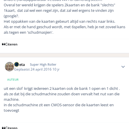
Overal ter wereld krijgen de spelers 2kaarten en de bank "slechts"
1kaart, dat zal wel een regel zijn, dat zal wel ergens te vinden zijn
(google?.
Het oppakken van de kaarten gebeurt altijd van rechts naar links.
Als er met de hand geschud wordt, met 6spellen, heb je net zoveel kans
als tegen een 'schudmasjien'.
Citeren
Author stats
ruleta
Super High Roller
Geplaatst
24 april 2016
10 jr
AUTEUR
uit een slof krijgt iedereen 2 kaarten ook de bank 1 open en 1 dicht .
als ze dat bij die schudmachine zouden doen vervalt het nut van die
machine.
in de schudmachine zit een CMOS-sensor die de kaarten leest en
toevoegt
Citeren