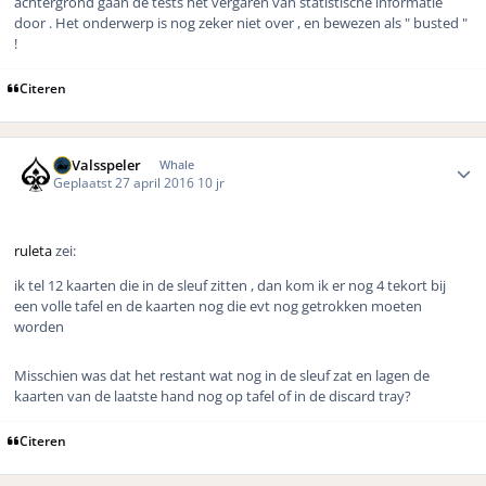
achtergrond gaan de tests het vergaren van statistische informatie
door . Het onderwerp is nog zeker niet over , en bewezen als " busted "
!
Citeren
Author stats
DeValsspeler
Whale
Geplaatst
27 april 2016
10 jr
ruleta
zei:
ik tel 12 kaarten die in de sleuf zitten , dan kom ik er nog 4 tekort bij
een volle tafel en de kaarten nog die evt nog getrokken moeten
worden
Misschien was dat het restant wat nog in de sleuf zat en lagen de
kaarten van de laatste hand nog op tafel of in de discard tray?
Citeren