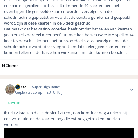
en kaarten gecalled, doch zal dit nimmer de 40 kaarten per spel
overstijgen. De gespeelde kaarten worden vervolgens in de
schudmachine geplaatst en voordat de eerstvolgende hand gespeeld
wordt, zijn al deze kaarten in de 6 deck geschud.
Dat maakt dat het casino voordeel heeft omdat het tellen van kaarten
geen enkel voordeel meer heeft. Immer kan harten twee in 5 spellen 14
keer tevoorschijn komen. het huisvoordeel is al aanwezig en met de
schudmachine wordt deze vergroot omdat speler geen kaarten meer
kunnen tellen en derhalve hun winkansen minder kunnen bepalen.
Citeren
Author stats
ruleta
Super High Roller
Geplaatst
25 april 2016
10 jr
AUTEUR
ik tel 12 kaarten die in de sleuf zitten , dan kom ik er nog 4 tekort bij
een volle tafel en de kaarten nog die evt nog getrokken moeten
worden