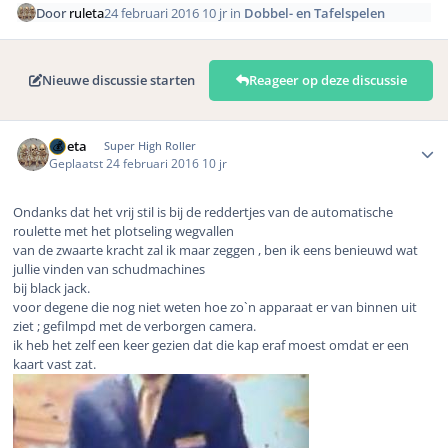
Door
ruleta
24 februari 2016
10 jr
in
Dobbel- en Tafelspelen
Nieuwe discussie starten
Reageer op deze discussie
Author stats
ruleta
Super High Roller
Geplaatst
24 februari 2016
10 jr
Ondanks dat het vrij stil is bij de reddertjes van de automatische
roulette met het plotseling wegvallen
van de zwaarte kracht zal ik maar zeggen , ben ik eens benieuwd wat
jullie vinden van schudmachines
bij black jack.
voor degene die nog niet weten hoe zo`n apparaat er van binnen uit
ziet ; gefilmpd met de verborgen camera.
ik heb het zelf een keer gezien dat die kap eraf moest omdat er een
kaart vast zat.