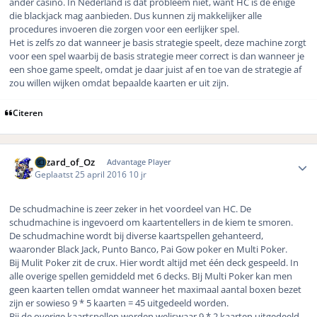
ander casino. In Nederland is dat probleem niet, want HC is de enige
die blackjack mag aanbieden. Dus kunnen zij makkelijker alle
procedures invoeren die zorgen voor een eerlijker spel.
Het is zelfs zo dat wanneer je basis strategie speelt, deze machine zorgt
voor een spel waarbij de basis strategie meer correct is dan wanneer je
een shoe game speelt, omdat je daar juist af en toe van de strategie af
zou willen wijken omdat bepaalde kaarten er uit zijn.
Citeren
Author stats
Wizard_of_Oz
Advantage Player
Geplaatst
25 april 2016
10 jr
De schudmachine is zeer zeker in het voordeel van HC. De
schudmachine is ingevoerd om kaartentellers in de kiem te smoren.
De schudmachine wordt bij diverse kaartspellen gehanteerd,
waaronder Black Jack, Punto Banco, Pai Gow poker en Multi Poker.
Bij Mulit Poker zit de crux. Hier wordt altijd met één deck gespeeld. In
alle overige spellen gemiddeld met 6 decks. BIj Multi Poker kan men
geen kaarten tellen omdat wanneer het maximaal aantal boxen bezet
zijn er sowieso 9 * 5 kaarten = 45 uitgedeeld worden.
Bij de overige kaartspellen worden weliswaar 9 * 2 kaarten uitgedeeld