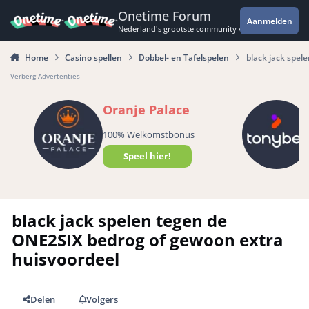
Spring naar bijdragen
Onetime Forum
Aanmelden
Nederland's grootste community voor de spannende 
Home
Casino spellen
Dobbel- en Tafelspelen
black jack spel
Verberg Advertenties
Oranje Palace
100% Welkomstbonus
Speel hier!
black jack spelen tegen de
ONE2SIX bedrog of gewoon extra
huisvoordeel
Delen
Volgers