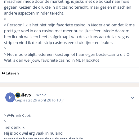
misschien mede door de marketing, is jacks met de bokaal naar huis
gegaan. Gezien de drukte in dit casino terecht, maar gezien misschien
andere aspecten minder terecht.
>
> Persoonlijk is het niet mijn favoriete casino in Nederland omdat ik me
prettiger voel in een casino met meer huiselijke sfeer. Mede daarom
ben ik ook wel een beetje afgeknapt van de casinos aan de las vegas
strip en vind ik de off strip casinos een stuk fijner en leuker.
>
> Het mooie blijft, iedereen kiest zijn of haar eigen beste casino uit ☺️
Wat is dan wel jouw favoriete casino in NL @JackPot
Citeren
Author stats
rhellevo
Whale
Geplaatst
29 april 2016
10 jr
> @FrankK zei:
>
Tiel denk ik
Hij is ook wel erg vaak in nuland
(Maar dat komt meer door de saté denk ik)