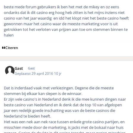
beste mede forum gebruikers ik ben het met de mikey en oz eens
ondanks dat ik dit casino erg hoog heb zitten is het mijns inziens niet
casino van het jaar waardig en idd het klopt niet het beste casino heeft
gewonnen maar het casino waar de meeste marketing voor is uit
getrokken tot het verloten van prijzen aan toe om stemmen binnen te
halen
Citeren
Gast
Gast
Geplaatst
29 april 2016
10 jr
Dat is inderdaad vaak met verkiezingen. Degene die de meeste
stemmen bij elkaar kan slepen is de winnaar.
Er zijn vele casino's in Nederland denk ik die mee kunnen dingen naar
beste casino van Nederland en ik denk dat de top 10 van afgelopen
jaar een redelijk goede inschatting was van de beste casinos die
Nederland te bieden heeft.
Het was een nek aan nek race tussen enkele grote casino partijen, en
misschien mede door de marketing, is jacks met de bokaal naar huis