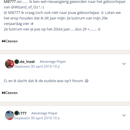
MB777
zei:....... Ik ben wel nieuwsgierig geworden naar het geboortejaar
van @Wizard_of_Oz ! ;-)
@ MB777 Ik vraag toch ook niet naar jouw geboortejaar ☺️ Laten we
het erop houden dat ik dit jaar mijin 2e lustrum van mijn 29e
verjaardag vier :#
2e lustrum vier je pas op het 20ste jaar......dus 29 +........ ☺️
Citeren
Author stats
Foute_Inzet
Advantage Player
Geplaatst
30 april 2016
10 jr
O, en ik dacht dat ik de oudste was op't forum. 😃
Citeren
Author stats
MB777
Advantage Player
Geplaatst
30 april 2016
10 jr