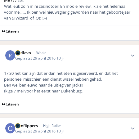
MB777
zei:
Wat leuk zo'n mini casinotoer! En mooie review, ik zie het helemaal
voor me....... Ik ben wel nieuwsgierig geworden naar het geboortejaar
van
@Wizard_of_Oz ! ;-)
Citeren
Author stats
rhellevo
Whale
Geplaatst
29 april 2016
10 jr
17:30 het kan zijn dat er dan net eten is geserveerd, en dat het
personeel misschien een dienst wissel hebben gehad.
Ben wel benieuwd naar de uitleg van jacks!!
Ik ga 7 mei voor het eerst naar Dukenburg.
Citeren
Author stats
coinflippers
High Roller
Geplaatst
29 april 2016
10 jr