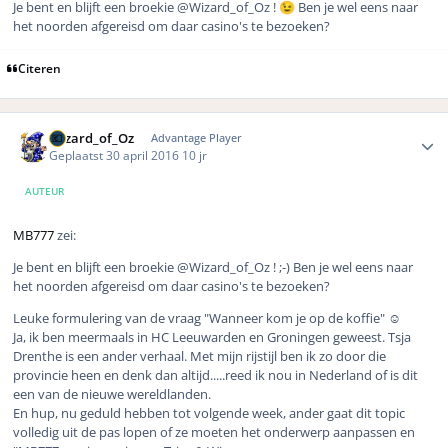
Je bent en blijft een broekie
@Wizard_of_Oz !
Ben je wel eens naar
😉
het noorden afgereisd om daar casino's te bezoeken?
Citeren
Author stats
Wizard_of_Oz
Advantage Player
Geplaatst
30 april 2016
10 jr
AUTEUR
MB777
zei:
Je bent en blijft een broekie @Wizard_of_Oz ! ;-) Ben je wel eens naar
het noorden afgereisd om daar casino's te bezoeken?
Leuke formulering van de vraag "Wanneer kom je op de koffie" ☺️
Ja, ik ben meermaals in HC Leeuwarden en Groningen geweest. Tsja
Drenthe is een ander verhaal. Met mijn rijstijl ben ik zo door die
provincie heen en denk dan altijd.....reed ik nou in Nederland of is dit
een van de nieuwe wereldlanden.
En hup, nu geduld hebben tot volgende week, ander gaat dit topic
volledig uit de pas lopen of ze moeten het onderwerp aanpassen en