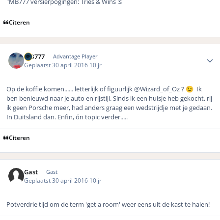
"MB777 versierpogingen: Tries & Wins :s
Citeren
Author stats
MB777
Advantage Player
Geplaatst
30 april 2016
10 jr
Op de koffie komen...... letterlijk of figuurlijk
@Wizard_of_Oz ?
Ik
😉
ben benieuwd naar je auto en rijstijl. Sinds ik een huisje heb gekocht, rij
ik geen Porsche meer, had anders graag een wedstrijdje met je gedaan.
In Duitsland dan. Enfin, ón topic verder.....
Citeren
Gast
Gast
Geplaatst
30 april 2016
10 jr
Potverdrie tijd om de term 'get a room' weer eens uit de kast te halen!