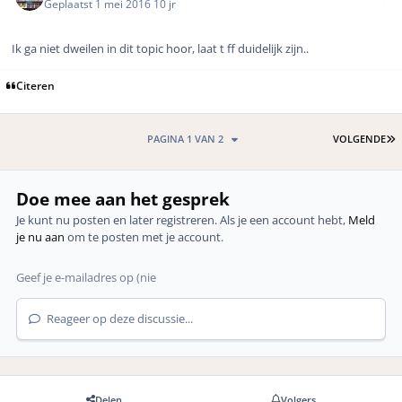
Geplaatst
1 mei 2016
10 jr
Ik ga niet dweilen in dit topic hoor, laat t ff duidelijk zijn..
Citeren
L
PAGINA 1 VAN 2
VOLGENDE
Doe mee aan het gesprek
Je kunt nu posten en later registreren. Als je een account hebt,
Meld
je nu aan
om te posten met je account.
Reageer op deze discussie...
Delen
Volgers