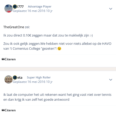
Author stats
MB777
Advantage Player
Geplaatst
16 mei 2016
10 jr
TheGreatOne
zei:
Ik zou direct 0.10€ zeggen maar dat zou te makkelijk zijn :-)
Zou ik ook gelijk zeggen.We hebben niet voor niets allebei op de HAVO
van 't Comenius College "gezeten"!
😉
Citeren
Author stats
ruleta
Super High Roller
Geplaatst
16 mei 2016
10 jr
ik laat de computer het uit rekenen want het ging vast niet over tennis
en dan krijg ik van zelf het goede antwoord
Citeren