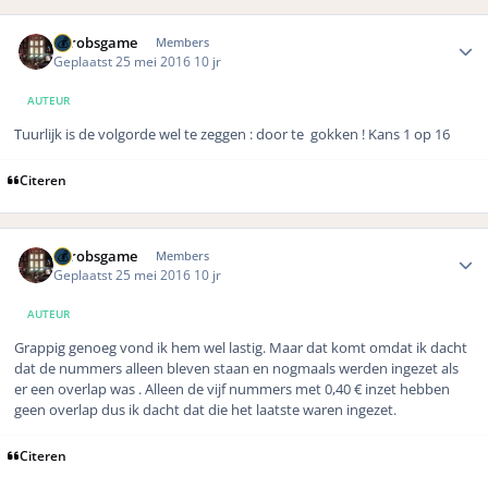
Author stats
eurobsgame
Members
Geplaatst
25 mei 2016
10 jr
AUTEUR
Tuurlijk is de volgorde wel te zeggen : door te gokken ! Kans 1 op 16
Citeren
Author stats
eurobsgame
Members
Geplaatst
25 mei 2016
10 jr
AUTEUR
Grappig genoeg vond ik hem wel lastig. Maar dat komt omdat ik dacht
dat de nummers alleen bleven staan en nogmaals werden ingezet als
er een overlap was . Alleen de vijf nummers met 0,40 € inzet hebben
geen overlap dus ik dacht dat die het laatste waren ingezet.
Citeren