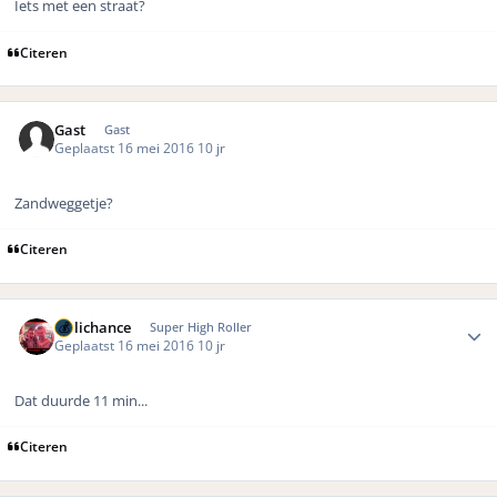
Iets met een straat?
Citeren
Gast
Gast
Geplaatst
16 mei 2016
10 jr
Zandweggetje?
Citeren
Author stats
Hillichance
Super High Roller
Geplaatst
16 mei 2016
10 jr
Dat duurde 11 min...
Citeren