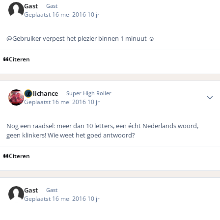
Gast
Gast
Geplaatst
16 mei 2016
10 jr
@Gebruiker verpest het plezier binnen 1 minuut ☺️
Citeren
Author stats
Hillichance
Super High Roller
Geplaatst
16 mei 2016
10 jr
Nog een raadsel: meer dan 10 letters, een écht Nederlands woord,
geen klinkers! Wie weet het goed antwoord?
Citeren
Gast
Gast
Geplaatst
16 mei 2016
10 jr