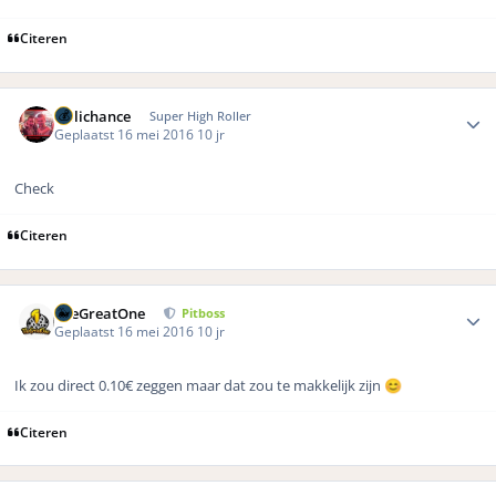
Citeren
Author stats
Hillichance
Super High Roller
Geplaatst
16 mei 2016
10 jr
Check
Citeren
Author stats
TheGreatOne
Pitboss
Geplaatst
16 mei 2016
10 jr
Ik zou direct 0.10€ zeggen maar dat zou te makkelijk zijn
😊
Citeren