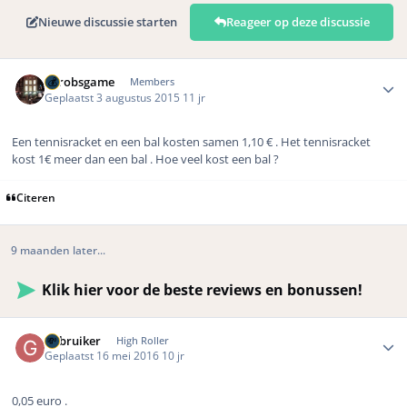
Nieuwe discussie starten
Reageer op deze discussie
Author stats
eurobsgame
Members
Geplaatst
3 augustus 2015
11 jr
Een tennisracket en een bal kosten samen 1,10 € . Het tennisracket
kost 1€ meer dan een bal . Hoe veel kost een bal ?
Citeren
9 maanden later...
Klik hier voor de beste reviews en bonussen!
Author stats
Gebruiker
High Roller
Geplaatst
16 mei 2016
10 jr
0,05 euro .