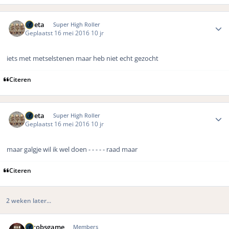
Author stats
ruleta
Super High Roller
Geplaatst
16 mei 2016
10 jr
iets met metselstenen maar heb niet echt gezocht
Citeren
Author stats
ruleta
Super High Roller
Geplaatst
16 mei 2016
10 jr
maar galgje wil ik wel doen - - - - - raad maar
Citeren
2 weken later...
Author stats
eurobsgame
Members