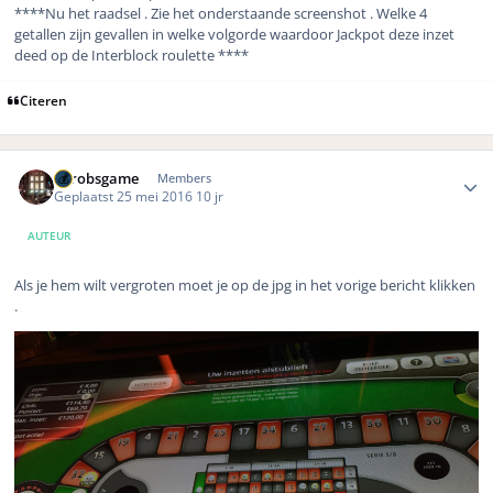
****Nu het raadsel . Zie het onderstaande screenshot . Welke 4
getallen zijn gevallen in welke volgorde waardoor Jackpot deze inzet
deed op de Interblock roulette ****
Citeren
Author stats
eurobsgame
Members
Geplaatst
25 mei 2016
10 jr
AUTEUR
Als je hem wilt vergroten moet je op de jpg in het vorige bericht klikken
.