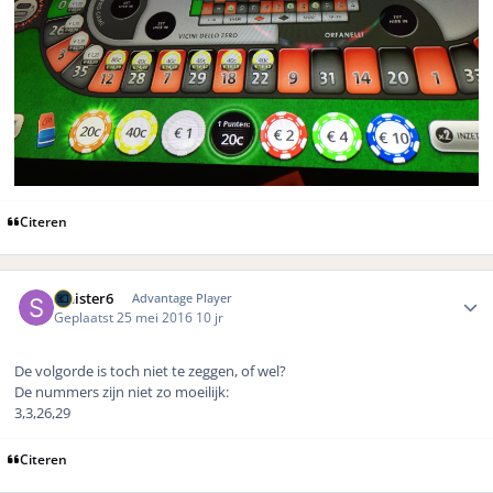
Citeren
Author stats
Sinister6
Advantage Player
Geplaatst
25 mei 2016
10 jr
De volgorde is toch niet te zeggen, of wel?
De nummers zijn niet zo moeilijk:
3,3,26,29
Citeren