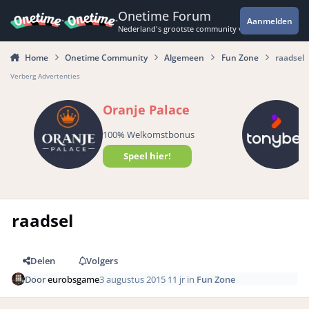
Spring naar bijdragen
Onetime Forum
Aanmelden
Nederland's grootste community voor de spannende 
Home
Onetime Community
Algemeen
Fun Zone
raadsel
Verberg Advertenties
Oranje Palace
100% Welkomstbonus
Speel hier!
raadsel
Delen
Volgers
Door
eurobsgame
3 augustus 2015
11 jr
in
Fun Zone