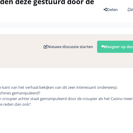
rden deze gestuurd door de
Delen
V
Nieuwe discussie starten
Reageer op dez
 kant van het verhaal bekijken van dit zeer interessant onderwerp:
chines gemanipuleerd?
 croupier achter staat gemanipuleerd door de croupier als het Casino meer
re reden dan ook?