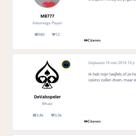
MB777
Advantage Player
580
12
posts
Reputation
Citeren
Geplaatst
16 mei 2016
10 jr
Ik heb mijn twijfels of ze 
casino zullen doen, maar e
DeValsspeler
Whale
3,8k
3,9k
posts
Reputation
Citeren