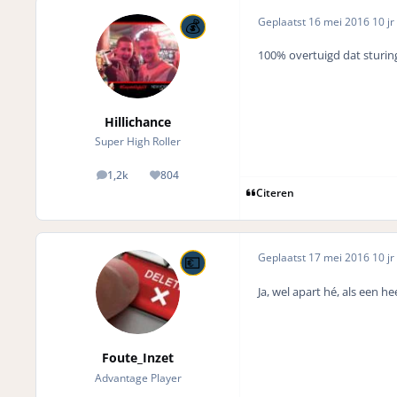
Geplaatst
16 mei 2016
10 jr
100% overtuigd dat sturing m
Hillichance
Super High Roller
1,2k
804
posts
Reputation
Citeren
Geplaatst
17 mei 2016
10 jr
Ja, wel apart hé, als een h
Foute_Inzet
Advantage Player