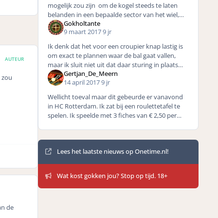
mogelijk zou zijn om de kogel steeds te laten
belanden in een bepaalde sector van het wiel,
Gokholtante
dan zou ik wel liever willen dat de
9 maart 2017
9 jr
croupiers niet zouden gaan sta
Ik denk dat het voor een croupier knap lastig is
om exact te plannen waar de bal gaat vallen,
AUTEUR
maar ik sluit niet uit dat daar sturing in plaats
Gertjan_De_Meern
vindt. Het geven van de kogel is een
e zou
14 april 2017
9 jr
behendigheid en die
Wellicht toeval maar dit gebeurde er vanavond
in HC Rotterdam. Ik zat bij een roulettetafel te
spelen. Ik speelde met 3 fiches van € 2,50 per
keer. Waarbij ik bij 17, 27 keer mijn inzet zou krijg
Mededelingen
Lees het laatste nieuws op Onetime.nl!
Wat kost gokken jou? Stop op tijd. 18+
an de