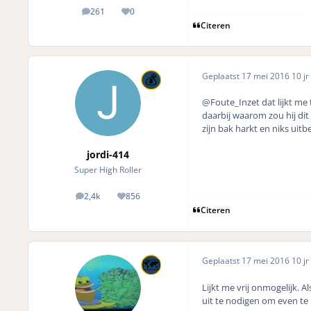
261
0
posts
Reputation
Citeren
Geplaatst
17 mei 2016
10 jr
@Foute_Inzet dat lijkt me 
daarbij waarom zou hij dit 
zijn bak harkt en niks uitb
jordi-414
Super High Roller
2,4k
856
posts
Reputation
Citeren
Geplaatst
17 mei 2016
10 jr
Lijkt me vrij onmogelijk. 
uit te nodigen om even te