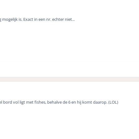
ogelijk is. Exact in een nr. echter niet...
eel bord vol ligt met fishes, behalve de 6 en hij komt daarop. (LOL)