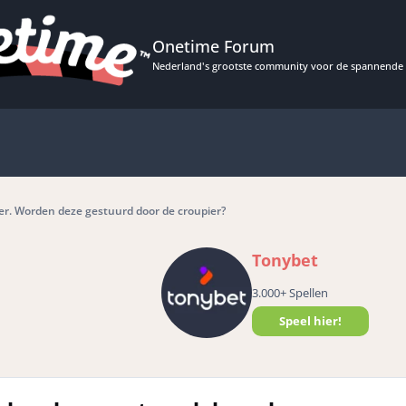
Onetime Forum
Nederland's grootste community voor de spannende 
er. Worden deze gestuurd door de croupier?
Tonybet
3.000+ Spellen
Speel hier!