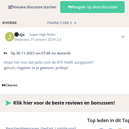
Nieuwe discussie starten
Reageer op deze discussie
EERSTE PAGINA
VORIGE
PAGINA 3 VAN 3
Author stats
jantje
Super High Roller
Geplaatst
31 januari 2024
2 jr
Op 30-11-2023 om 07:48 zei dosterik:
Klopt het nou dat Jacks ook de RTP heeft aangepast?
gerum, negeren ze je gewoon. Ja klopt.
Citeren
Klik hier voor de beste reviews en bonussen!
Top leden in dit To
Reacties
Weergaven
Gestart
Laatste post