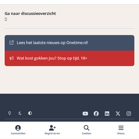
Ga naar discussieoverzicht
Mededelingen
Lees het laatste nieuws op Onetime.nl!
Wat kost gokken jou? Stop op tijd. 18+
Light Mode
Dark Mode
Systeemvoorkeuren
y
f
l
x
i
o
a
i
n
Taal
Privacybeleid
Cookies
u
c
n
s
Wat kost gokken jou? Stop op Tijd. 🔞
t
e
k
t
Aanmelden
Registreren
Zoeken
Menu