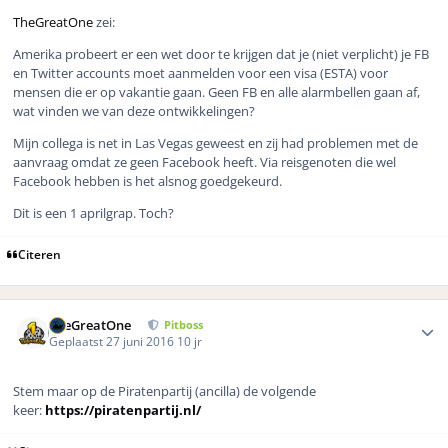
TheGreatOne
zei:
Amerika probeert er een wet door te krijgen dat je (niet verplicht) je FB
en Twitter accounts moet aanmelden voor een visa (ESTA) voor
mensen die er op vakantie gaan. Geen FB en alle alarmbellen gaan af,
wat vinden we van deze ontwikkelingen?
Mijn collega is net in Las Vegas geweest en zij had problemen met de
aanvraag omdat ze geen Facebook heeft. Via reisgenoten die wel
Facebook hebben is het alsnog goedgekeurd.
Dit is een 1 aprilgrap. Toch?
Citeren
Author stats
TheGreatOne
Pitboss
Geplaatst
27 juni 2016
10 jr
Stem maar op de Piratenpartij (ancilla) de volgende
keer:
https://piratenpartij.nl/