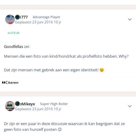
Author stats
MB777
Advantage Player
Geplaatst
23 juni 2016
10 jr
AUTEUR
Goodfellas
zei:
Mensen die een foto van kind/hond/kat als profielfoto hebben. Why?
Dat zijn mensen met gebrek aan een eigen identiteit!
😉
Citeren
Author stats
TheMikeyx
Super High Roller
Geplaatst
23 juni 2016
10 jr
Dr zijn er een paar in deze discussie waarvan ik kan begrijpen dat ze
geen foto van hunzelf posten 😉