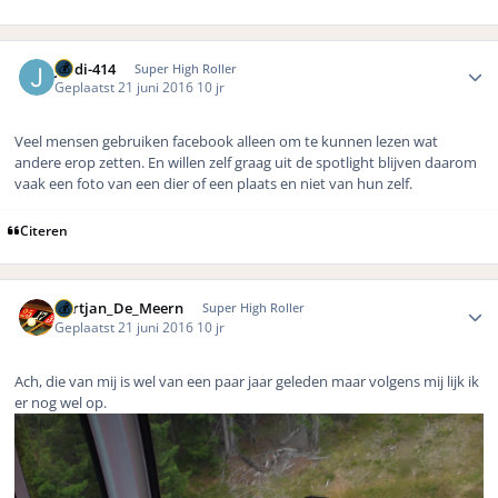
Author stats
jordi-414
Super High Roller
Geplaatst
21 juni 2016
10 jr
Veel mensen gebruiken facebook alleen om te kunnen lezen wat
andere erop zetten. En willen zelf graag uit de spotlight blijven daarom
vaak een foto van een dier of een plaats en niet van hun zelf.
Citeren
Author stats
Gertjan_De_Meern
Super High Roller
Geplaatst
21 juni 2016
10 jr
Ach, die van mij is wel van een paar jaar geleden maar volgens mij lijk ik
er nog wel op.