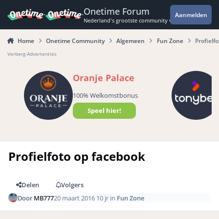
Spring naar bijdragen
Onetime Forum
Aanmelden
Nederland's grootste community voor de spannende 
Home
Onetime Community
Algemeen
Fun Zone
Profielf
Verberg Advertenties
Oranje Palace
100% Welkomstbonus
Speel hier!
Profielfoto op facebook
Delen
Volgers
Door
MB777
20 maart 2016
10 jr
in
Fun Zone