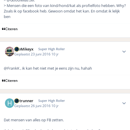
> @Goodfellas zei:
> Mensen die een foto van kind/hond/kat als profielfoto hebben. Why?
Zoals ik op facebook heb. Gewoon omdat het kan. En omdat ik lelijk
ben
Citeren
Author stats
TheMikeyx
Super High Roller
Geplaatst
23 juni 2016
10 jr
@FrankK , ik kan het niet met je eens zijn nu, hahah
Citeren
Author stats
Hotrunner
Super High Roller
Geplaatst
26 juni 2016
10 jr
Dat mensen van alles op FB zetten.