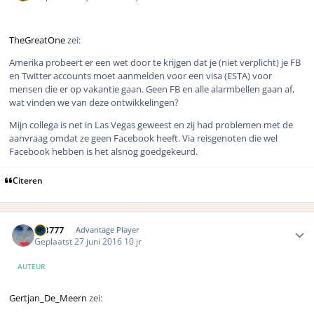
TheGreatOne
zei:
Amerika probeert er een wet door te krijgen dat je (niet verplicht) je FB
en Twitter accounts moet aanmelden voor een visa (ESTA) voor
mensen die er op vakantie gaan. Geen FB en alle alarmbellen gaan af,
wat vinden we van deze ontwikkelingen?
Mijn collega is net in Las Vegas geweest en zij had problemen met de
aanvraag omdat ze geen Facebook heeft. Via reisgenoten die wel
Facebook hebben is het alsnog goedgekeurd.
Citeren
Author stats
MB777
Advantage Player
Geplaatst
27 juni 2016
10 jr
AUTEUR
Gertjan_De_Meern
zei: