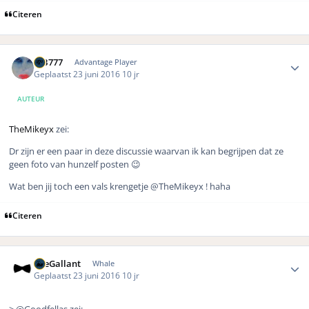
Citeren
Author stats
MB777
Advantage Player
Geplaatst
23 juni 2016
10 jr
AUTEUR
TheMikeyx
zei:
Dr zijn er een paar in deze discussie waarvan ik kan begrijpen dat ze
geen foto van hunzelf posten 😉
Wat ben jij toch een vals krengetje
@TheMikeyx ! haha
Citeren
Author stats
TheGallant
Whale
Geplaatst
23 juni 2016
10 jr