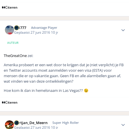
Citeren
Author stats
MB777
Advantage Player
Geplaatst
27 juni 2016
10 jr
AUTEUR
TheGreatOne
zei:
Amerika probeert er een wet door te krijgen dat je (niet verplicht) je FB
en Twitter accounts moet aanmelden voor een visa (ESTA) voor
mensen die er op vakantie gaan. Geen FB en alle alarmbellen gaan af,
wat vinden we van deze ontwikkelingen?
Hoe kom ik dan in hemelsnaam in Las Vegas??
😉
Citeren
Author stats
Gertjan_De_Meern
Super High Roller
Geplaatst
27 juni 2016
10 jr