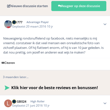
Nieuwe discussie starten
Reageer op deze discussie
Author stats
MB777
Advantage Player
Geplaatst
20 maart 2016
10 jr
Nieuwsgierig rondsnuffelend op facebook, niets menselijks is mij
vreemd, constateer ik dat veel mensen een onrealistische foto van
zichzelf plaatsen. Of hij flatteert enorm, of hij is van 10 jaar geleden. Is
dat nou prettig, om jezelf en anderen wat wijs te maken?
Citeren
3 maanden later...
Klik hier voor de beste reviews en bonussen!
Author stats
LMGB024
High Roller
Geplaatst
21 juni 2016
10 jr