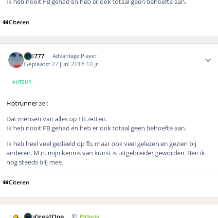
Ik heb nooit FB gehad en heb er ook totaal geen behoefte aan.
Citeren
Author stats
MB777
Advantage Player
Geplaatst
27 juni 2016
10 jr
AUTEUR
Hotrunner
zei:
Dat mensen van alles op FB zetten.
Ik heb nooit FB gehad en heb er ook totaal geen behoefte aan.
Ik heb heel veel gedeeld op fb, maar ook veel gelezen en gezien bij
anderen. M.n. mijn kennis van kunst is uitgebreider geworden. Ben ik
nog steeds blij mee.
Citeren
Author stats
TheGreatOne
Pitboss