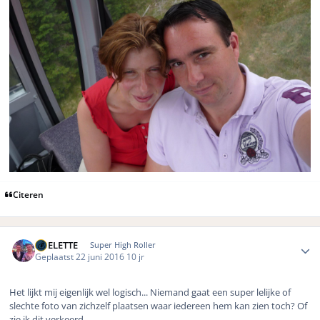
Citeren
Author stats
ROELETTE
Super High Roller
Geplaatst
22 juni 2016
10 jr
Het lijkt mij eigenlijk wel logisch... Niemand gaat een super lelijke of
slechte foto van zichzelf plaatsen waar iedereen hem kan zien toch? Of
zie ik dit verkeerd