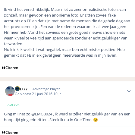
Ik vind het verschrikkelijk. Maar niet zo zeer onrealistische foto's van
zichzelf, maar gewoon een anonieme foto. Er zitten zoveel fake
accounts op FB en dat zijn met name de mensen die de gehele dag aan
het provoceren zijn. Een van de redenen waarom ik al twee jaar geen
FB meer heb. Vond het sowieso een grote goed nieuws show en iets
waar ik veel te veel tijd aan spendeerde zonder er echt gelukkiger van
te worden.
Nu klink ik wellicht wat negatief, maar ben echt mister positivo. Heb
gemerkt dat FB in elk geval geen meerwaarde was in mijn leven.
Citeren
Author stats
MB777
Advantage Player
Geplaatst
21 juni 2016
10 jr
AUTEUR
Ging mij net zo
@LMGB024 , ik werd er zéker niet gelukkiger van en een
hoop tíjd ging erin zitten. Steek ik nu in One Time.
😉
Citeren