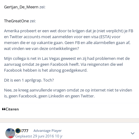
Gertjan_De_Meern
zei:
TheGreatOne
zei:
Amerika probeert er een wet door te krijgen dat je (niet verplicht) je FB
en Twitter accounts moet aanmelden voor een visa (ESTA) voor
mensen die er op vakantie gaan. Geen FB en alle alarmbellen gaan af,
wat vinden we van deze ontwikkelingen?
Mijn collega is net in Las Vegas geweest en zij had problemen met de
aanvraag omdat ze geen Facebook heeft. Via reisgenoten die wel
Facebook hebben is het alsnog goedgekeurd.
Dit is een 1 aprilgrap. Toch?
Nee, ze kreeg aanvullende vragen omdat ze op internet niet te vinden
is, geen Facebook, geen Linkedin en geen Twitter.
Citeren
Author stats
MB777
Advantage Player
Geplaatst
29 juni 2016
10 jr