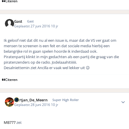
Citeren
Gast
Gast
Geplaatst
27 juni 2016
10 jr
Ik geloof niet dat dit nu al een issue is, maar dat de VS ver gaat om
mensen te screenen is een feit en dat sociale media hierbij een
belangrijke rol in gaan spelen hoorde ik inderdaad ook.
Piratenpartij klinkt in mijn gedachten als een partij die graag van die
piratenzenders op de radio. Jodelaaahitiiiiii.
Desalniettemin ziet Ancilla er vaak wel lekker uit 😉
Citeren
Author stats
Gertjan_De_Meern
Super High Roller
Geplaatst
28 juni 2016
10 jr
MB777
zei: