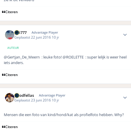
Citeren
Author stats
MB777
Advantage Player
Geplaatst
22 juni 2016
10 jr
AUTEUR
@Gertjan_De_Meern : leuke foto!
@ROELETTE : super lelijk is weer heel
iets anders.
Citeren
Author stats
Goodfellas
Advantage Player
Geplaatst
23 juni 2016
10 jr
Mensen die een foto van kind/hond/kat als profielfoto hebben. Why?
Citeren