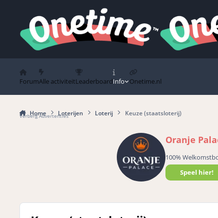
Spring naar bijdragen
Forum
Alle activiteit
Leaderboard
Info
Onetime.nl
Home
Loterijen
Loterij
Keuze (staatsloterij)
Verberg Advertenties
Oranje Pala
100% Welkomstb
Speel hier!