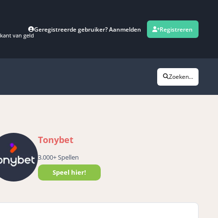
Geregistreerde gebruiker? Aanmelden
Registreren
kant van geld
Zoeken...
Tonybet
3.000+ Spellen
Speel hier!