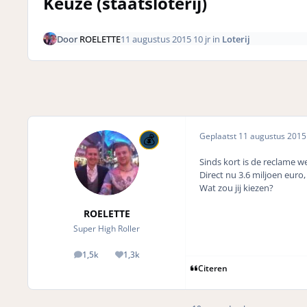
Keuze (staatsloterij)
Door
ROELETTE
11 augustus 2015
10 jr
in
Loterij
Geplaatst
11 augustus 201
Sinds kort is de reclame we
Direct nu 3.6 miljoen euro
Wat zou jij kiezen?
ROELETTE
Super High Roller
1,5k
1,3k
posts
Reputation
Citeren