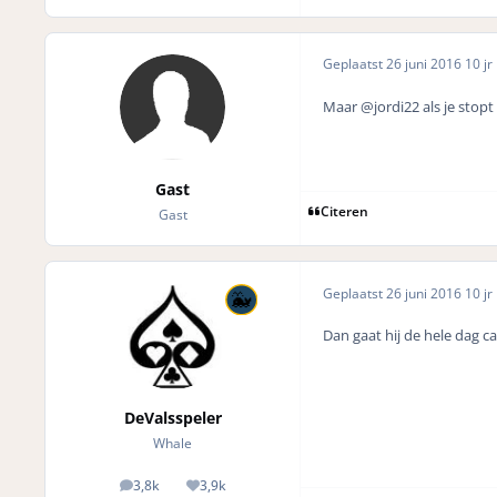
Geplaatst
26 juni 2016
10 jr
Maar
@jordi22 als je stop
Gast
Citeren
Gast
Geplaatst
26 juni 2016
10 jr
Dan gaat hij de hele dag c
DeValsspeler
Whale
3,8k
3,9k
posts
Reputation