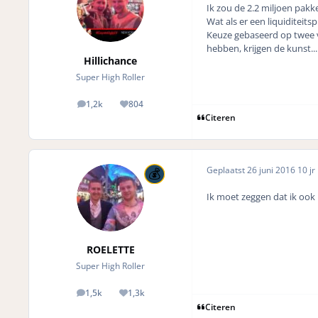
Ik zou de 2.2 miljoen pakke
Wat als er een liquiditeitsp
Keuze gebaseerd op twee v
hebben, krijgen de kunst...
Hillichance
Super High Roller
1,2k
804
posts
Reputation
Citeren
Geplaatst
26 juni 2016
10 jr
Ik moet zeggen dat ik ook n
ROELETTE
Super High Roller
1,5k
1,3k
posts
Reputation
Citeren