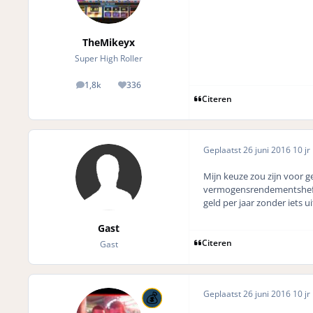
TheMikeyx
Super High Roller
1,8k
336
posts
Reputation
Citeren
Geplaatst
26 juni 2016
10 jr
Mijn keuze zou zijn voor g
vermogensrendementsheffing
geld per jaar zonder iets 
Gast
Citeren
Gast
Geplaatst
26 juni 2016
10 jr