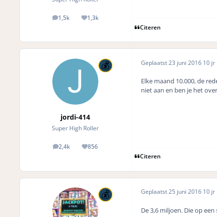
1,5k
1,3k
posts
Reputation
Citeren
Geplaatst
23 juni 2016
10 jr
Elke maand 10.000, de rede
niet aan en ben je het ove
jordi-414
Super High Roller
2,4k
856
posts
Reputation
Citeren
Geplaatst
25 juni 2016
10 jr
De 3,6 miljoen. Die op een