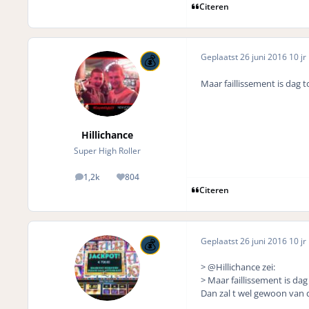
Citeren
Geplaatst
26 juni 2016
10 jr
Maar faillissement is dag 
Hillichance
Super High Roller
1,2k
804
posts
Reputation
Citeren
Geplaatst
26 juni 2016
10 jr
> @Hillichance zei:
> Maar faillissement is da
Dan zal t wel gewoon van 