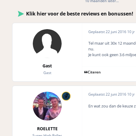
10 maanden later...
Klik hier voor de beste reviews en bonussen!
Geplaatst
22 juni 2016
10 jr
Tel maar uit 30x 12 maande
nu.
Je kunt ook geen 3.6 miljo
Gast
Citeren
Gast
Geplaatst
22 juni 2016
10 jr
En wat zou dan de keuze z
ROELETTE
Super High Roller