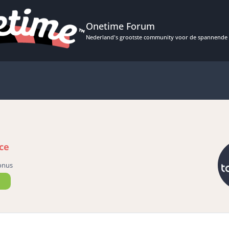
Onetime Forum
Nederland's grootste community voor de spannende 
ce
onus