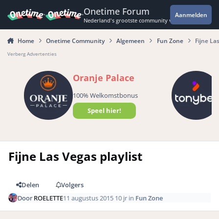
Spring naar bijdragen
Onetime Forum
Aanmelden
Nederland's grootste community voor de spannende 
Home
Onetime Community
Algemeen
Fun Zone
Fijne Las
Verberg Advertenties
Oranje Palace
100% Welkomstbonus
Speel hier!
Fijne Las Vegas playlist
Delen
Volgers
Door
ROELETTE
11 augustus 2015
10 jr
in
Fun Zone