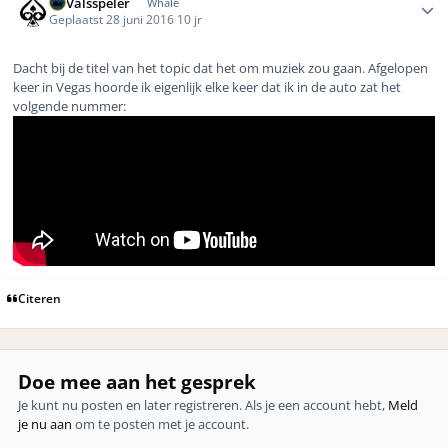
DeValsspeler
Whale
Geplaatst
28 juni 2016
10 jr
Dacht bij de titel van het topic dat het om muziek zou gaan. Afgelopen
keer in Vegas hoorde ik eigenlijk elke keer dat ik in de auto zat het
volgende nummer:
Citeren
Doe mee aan het gesprek
Je kunt nu posten en later registreren. Als je een account hebt,
Meld
je nu aan
om te posten met je account.