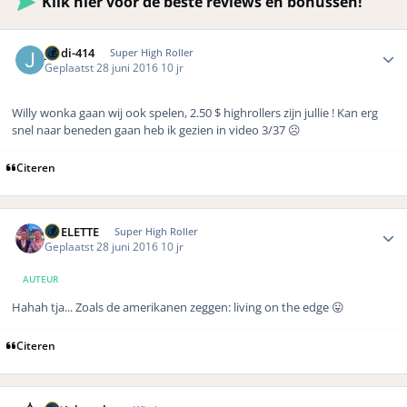
Klik hier voor de beste reviews en bonussen!
Author stats
jordi-414
Super High Roller
Geplaatst
28 juni 2016
10 jr
Willy wonka gaan wij ook spelen, 2.50 $ highrollers zijn jullie ! Kan erg
snel naar beneden gaan heb ik gezien in video 3/37 ☹️
Citeren
Author stats
ROELETTE
Super High Roller
Geplaatst
28 juni 2016
10 jr
AUTEUR
Hahah tja... Zoals de amerikanen zeggen: living on the edge 😛
Citeren
Author stats