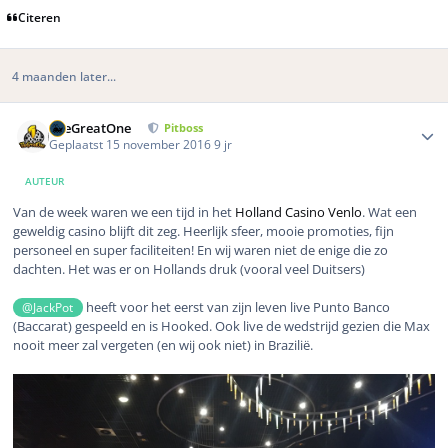
Citeren
4 maanden later...
Author stats
TheGreatOne
Pitboss
Geplaatst
15 november 2016
9 jr
AUTEUR
Van de week waren we een tijd in het
Holland Casino Venlo
. Wat een
geweldig casino blijft dit zeg. Heerlijk sfeer, mooie promoties, fijn
personeel en super faciliteiten! En wij waren niet de enige die zo
dachten. Het was er on Hollands druk (vooral veel Duitsers)
heeft voor het eerst van zijn leven live Punto Banco
@JackPot
(Baccarat) gespeeld en is Hooked. Ook live de wedstrijd gezien die Max
nooit meer zal vergeten (en wij ook niet) in Brazilië.