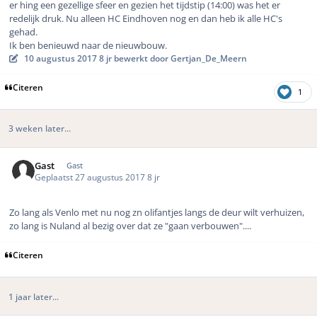
er hing een gezellige sfeer en gezien het tijdstip (14:00) was het er
redelijk druk. Nu alleen HC Eindhoven nog en dan heb ik alle HC's
gehad.
Ik ben benieuwd naar de nieuwbouw.
10 augustus 2017
8 jr
bewerkt door Gertjan_De_Meern
Citeren
1
3 weken later...
Gast
Gast
Geplaatst
27 augustus 2017
8 jr
Zo lang als Venlo met nu nog zn olifantjes langs de deur wilt verhuizen,
zo lang is Nuland al bezig over dat ze "gaan verbouwen"....
Citeren
1 jaar later...