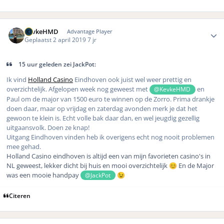
Author stats
KevkeHMD
Advantage Player
Geplaatst
2 april 2019
7 jr
15 uur geleden zei JackPot:
Ik vind
Holland Casino
Eindhoven ook juist wel weer prettig en
overzichtelijk. Afgelopen week nog geweest met
en
@KevkeHMD
Paul om de major van 1500 euro te winnen op de Zorro. Prima drankje
doen
daar, maar op vrijdag en zaterdag avonden merk je dat het
gewoon te klein is. Echt volle bak daar dan, en wel jeugdig gezellig
uitgaansvolk. Doen ze knap!
Uitgang Eindhoven vinden heb ik overigens echt nog nooit problemen
mee gehad.
Holland Casino eindhoven is altijd een van mijn favorieten casino's in
NL geweest, lekker dicht bij huis en mooi overzichtelijk
En de Major
😊
was een mooie handpay
@JackPot
😉
Citeren
Author stats