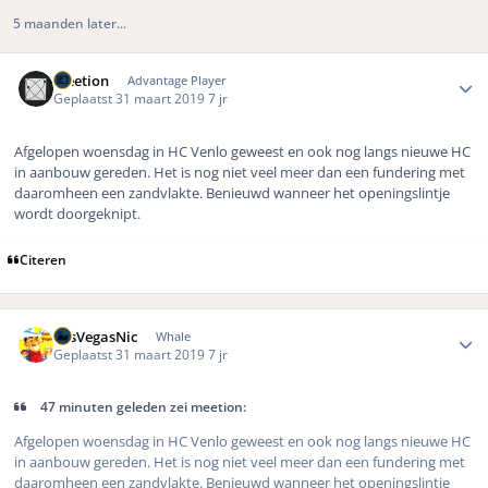
5 maanden later...
Author stats
meetion
Advantage Player
Geplaatst
31 maart 2019
7 jr
Afgelopen woensdag in HC Venlo geweest en ook nog langs nieuwe HC
in aanbouw gereden. Het is nog niet veel meer dan een fundering met
daaromheen een zandvlakte. Benieuwd wanneer het openingslintje
wordt doorgeknipt.
Citeren
Author stats
LasVegasNic
Whale
Geplaatst
31 maart 2019
7 jr
47 minuten geleden zei meetion:
Afgelopen woensdag in HC Venlo geweest en ook nog langs nieuwe HC
in aanbouw gereden. Het is nog niet veel meer dan een fundering met
daaromheen een zandvlakte. Benieuwd wanneer het openingslintje