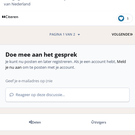
van Nederland
Citeren
1
L
PAGINA 1 VAN 2
VOLGENDE
Doe mee aan het gesprek
Je kunt nu posten en later registreren. Als je een account hebt,
Meld
je nu aan
om te posten met je account.
Reageer op deze discussie...
Delen
Volgers