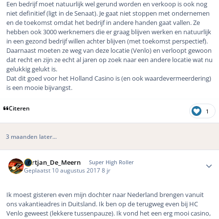
Een bedrijf moet natuurlijk wel gerund worden en verkoop is ook nog
niet definitief (ligt in de Senaat). Je gaat niet stoppen met ondernemen
en de toekomst omdat het bedrijf in andere handen gaat vallen. Ze
hebben ook 3000 werknemers die er graag blijven werken en natuurlijk
in een gezond bedrijf willen achter blijven (met toekomst perspectief).
Daarnaast moeten ze weg van deze locatie (Venlo) en verloopt gewoon
dat recht en zijn ze echt al jaren op zoek naar een andere locatie wat nu
gelukkig gelukt is.
Dat dit goed voor het Holland Casino is (en ook waardevermeerdering)
is een mooie bijvangst.
Citeren
1
3 maanden later...
Author stats
Gertjan_De_Meern
Super High Roller
Geplaatst
10 augustus 2017
8 jr
Ik moest gisteren even mijn dochter naar Nederland brengen vanuit
ons vakantieadres in Duitsland. Ik ben op de terugweg even bij HC
Venlo geweest (lekkere tussenpauze). Ik vond het een erg mooi casino,