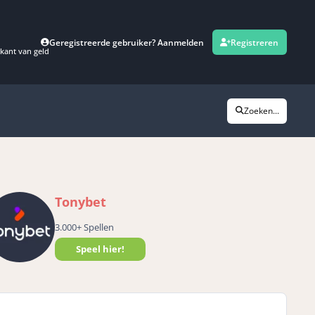
Geregistreerde gebruiker? Aanmelden
Registreren
kant van geld
Zoeken...
Tonybet
3.000+ Spellen
Speel hier!