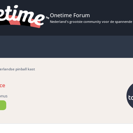
Onetime Forum
Nederland's grootste community voor de spannende 
rlandse pinball kast
ce
onus