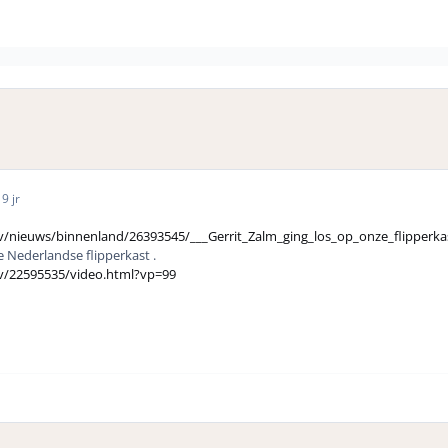
6
9 jr
tv/nieuws/binnenland/26393545/___Gerrit_Zalm_ging_los_op_onze_flipperka
e Nederlandse flipperkast .
tv/22595535/video.html?vp=99