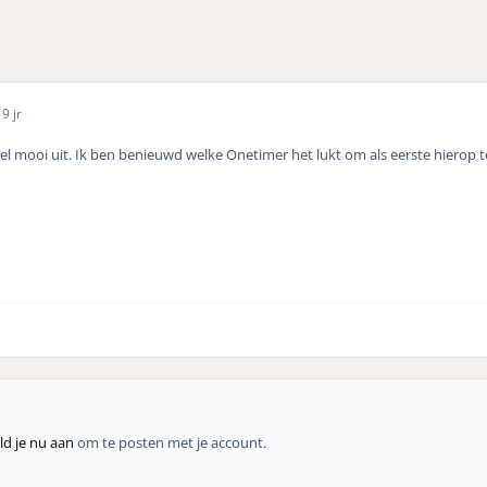
6
9 jr
 wel mooi uit. Ik ben benieuwd welke Onetimer het lukt om als eerste hierop t
d je nu aan
om te posten met je account.