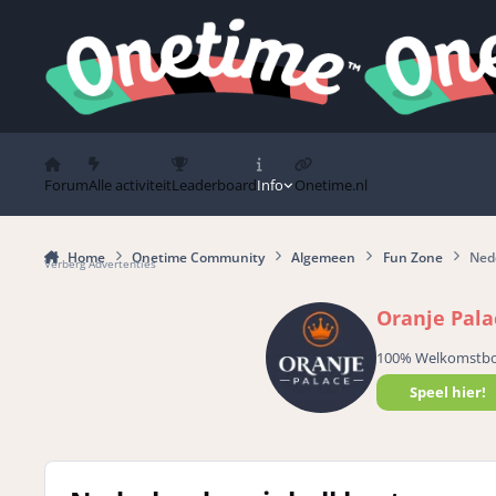
Spring naar bijdragen
Forum
Alle activiteit
Leaderboard
Info
Onetime.nl
Home
Onetime Community
Algemeen
Fun Zone
Nede
Verberg Advertenties
Oranje Pala
100% Welkomstb
Speel hier!