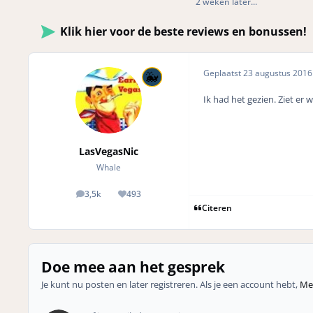
2 weken later...
Klik hier voor de beste reviews en bonussen!
Geplaatst
23 augustus 201
Ik had het gezien. Ziet er
LasVegasNic
Whale
3,5k
493
posts
Reputation
Citeren
Doe mee aan het gesprek
Je kunt nu posten en later registreren. Als je een account hebt,
Mel