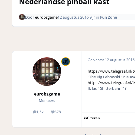
Nederlandse pinball kast
Door
eurobsgame
12 augustus 2016
9 jr
in
Fun Zone
Geplaatst
12 augustus 201
https://www.telegraaf.nl/
"The Big Lebowski " nieuw
https://www.telegraaf.nl/
Ik las " Shitterbahn " ?
eurobsgame
Members
1,5k
878
posts
Reputation
Citeren