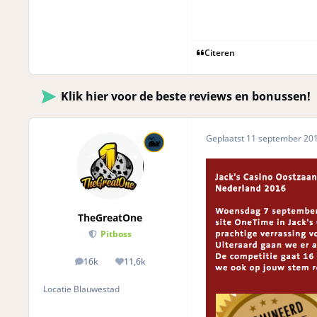
Citeren
Klik hier voor de beste reviews en bonussen!
Geplaatst
11 september 20
TheGreatOne
Pitboss
16k
11,6k
posts
Reputation
Locatie
Blauwestad