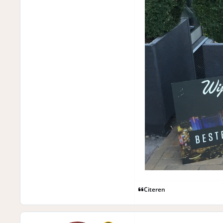
Citeren