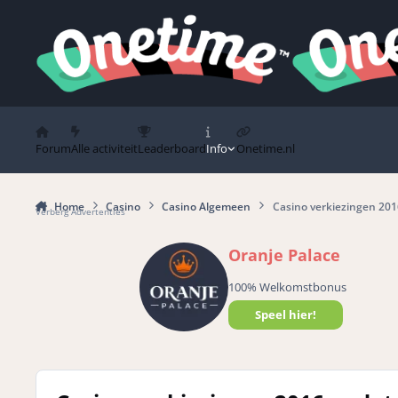
Spring naar bijdragen
Forum
Alle activiteit
Leaderboard
Info
Onetime.nl
Home
Casino
Casino Algemeen
Casino verkiezingen 20
Verberg Advertenties
Oranje Palace
100% Welkomstbonus
Speel hier!