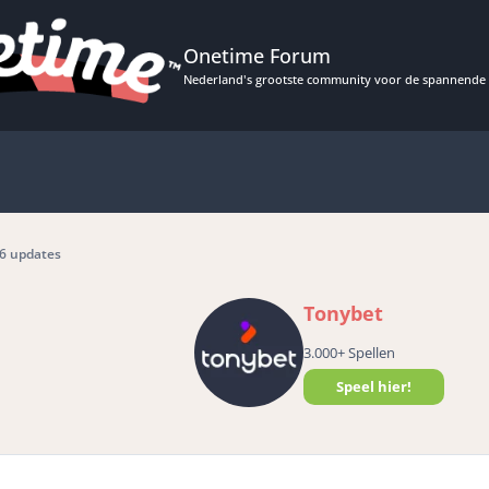
Onetime Forum
Nederland's grootste community voor de spannende 
16 updates
Tonybet
3.000+ Spellen
Speel hier!