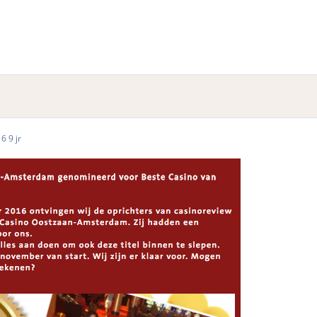
16
9 jr