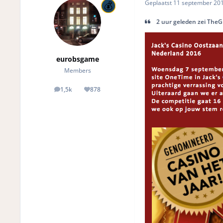
Geplaatst
11 september 20
2 uur geleden zei The
eurobsgame
Members
1,5k
878
posts
Reputation