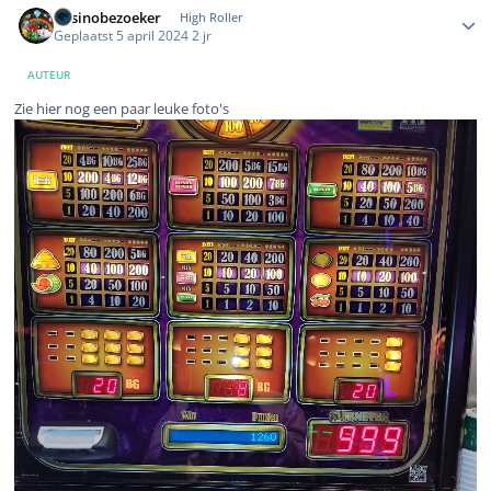
Casinobezoeker
High Roller
Geplaatst
5 april 2024
2 jr
AUTEUR
Zie hier nog een paar leuke foto's