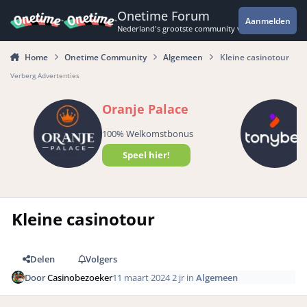
Spring naar bijdragen
Onetime Forum
Aanmelden
Nederland's grootste community voor de spannende 
Home
Onetime Community
Algemeen
Kleine casinotour
Verberg Advertenties
Oranje Palace
100% Welkomstbonus
Speel hier!
Kleine casinotour
Delen
Volgers
Door
Casinobezoeker
11 maart 2024
2 jr
in
Algemeen