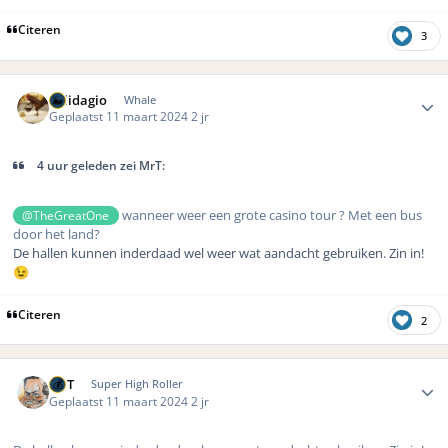
Citeren
3
Author stats
Solidagio
Whale
Geplaatst
11 maart 2024
2 jr
4 uur geleden zei MrT:
wanneer weer een grote casino tour ? Met een bus
@TheGreatOne
door het land?
De hallen kunnen inderdaad wel weer wat aandacht gebruiken. Zin in!
😉
Citeren
2
Author stats
MrT
Super High Roller
Geplaatst
11 maart 2024
2 jr