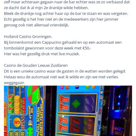
zelf maar achteraan gegaan naar de bar echter was ze zo verbaasd dat
ze dacht dat ik al mijn 2e drankje wilde hebben.
Bleek de drankje nog achter haar op de bar te staan en was vergeten.
Echt gezellig is het hier niet en de medewerkers zijn hier jammer
genoeg ook niet allemaal vriendelijk.
Holland Casino Groningen.
Bij binnenkomst een Cappucino gehaald en op een automaat een
tombolalot gewonnen voor deze week met €50,-
Hier was het gezellig druk met live muziek.
Casino de Gouden Leeuw Zuidlaren
Dit is een unieke casino waar de gasten in de watten worden gelegd.
Helaas wou de automaat niet wat ik wilde en zijn we met verlies
weggegaan