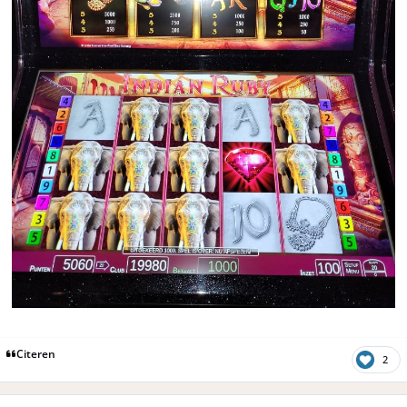
Citeren
2
Author stats