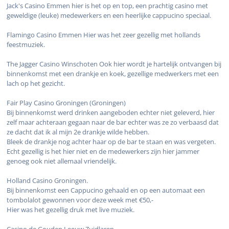
Jack's Casino Emmen hier is het op en top, een prachtig casino met
geweldige (leuke) medewerkers en een heerlijke cappucino speciaal.
Flamingo Casino Emmen Hier was het zeer gezellig met hollands
feestmuziek.
The Jagger Casino Winschoten Ook hier wordt je hartelijk ontvangen bij
binnenkomst met een drankje en koek, gezellige medwerkers met een
lach op het gezicht.
Fair Play Casino Groningen (Groningen)
Bij binnenkomst werd drinken aangeboden echter niet geleverd, hier
zelf maar achteraan gegaan naar de bar echter was ze zo verbaasd dat
ze dacht dat ik al mijn 2e drankje wilde hebben.
Bleek de drankje nog achter haar op de bar te staan en was vergeten.
Echt gezellig is het hier niet en de medewerkers zijn hier jammer
genoeg ook niet allemaal vriendelijk.
Holland Casino Groningen.
Bij binnenkomst een Cappucino gehaald en op een automaat een
tombolalot gewonnen voor deze week met €50,-
Hier was het gezellig druk met live muziek.