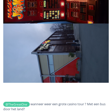
wanneer weer een grote casino tour ? Met een bus
@TheGreatOne
door het land?