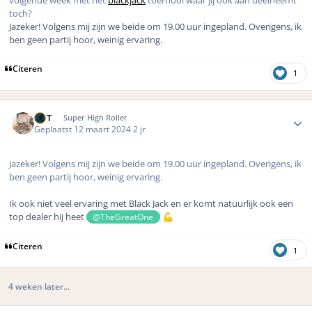
toch?
Jazeker! Volgens mij zijn we beide om 19.00 uur ingepland. Overigens, ik
ben geen partij hoor, weinig ervaring.
Citeren
1
Author stats
MrT
Super High Roller
Geplaatst
12 maart 2024
2 jr
Jazeker! Volgens mij zijn we beide om 19.00 uur ingepland. Overigens, ik
ben geen partij hoor, weinig ervaring.
Ik ook niet veel ervaring met Black Jack en er komt natuurlijk ook een
top dealer hij heet
@TheGreatOne
💪
Citeren
1
4 weken later...
Author stats