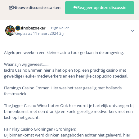
Nieuwe discussie starten
Reageer op deze discussie
Author stats
Casinobezoeker
High Roller
Geplaatst
11 maart 2024
2 jr
Afgelopen weeken een kleine casino tour gedaan in de omgeving.
Waar zijn wij geweest.......
Jack's Casino Emmen hier is het op en top, een prachtig casino met
geweldige (leuke) medewerkers en een heerlijke cappucino speciaal.
Flamingo Casino Emmen Hier was het zeer gezellig met hollands
feestmuziek.
The Jagger Casino Winschoten Ook hier wordt je hartelijk ontvangen bij
binnenkomst met een drankje en koek, gezellige medwerkers met een
lach op het gezicht.
Fair Play Casino Groningen (Groningen)
Bij binnenkomst werd drinken aangeboden echter niet geleverd, hier