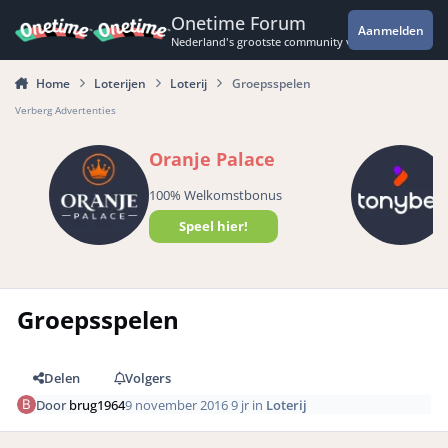
Spring naar bijdragen
Onetime Forum
Aanmelden
Nederland's grootste community voor de spannende 
Home
Loterijen
Loterij
Groepsspelen
Verberg Advertenties
Oranje Palace
100% Welkomstbonus
Speel hier!
Groepsspelen
Delen
Volgers
Door
brug1964
9 november 2016
9 jr
in
Loterij