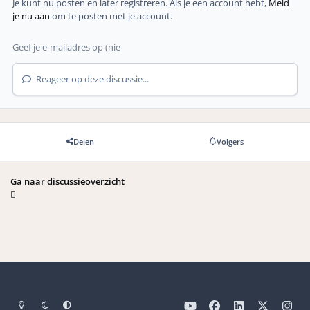
Je kunt nu posten en later registreren. Als je een account hebt,
Meld
je nu aan
om te posten met je account.
Reageer op deze discussie...
Delen
Volgers
Ga naar discussieoverzicht
Light Mode
Dark Mode
Systeemvoorkeuren
y
f
l
x
i