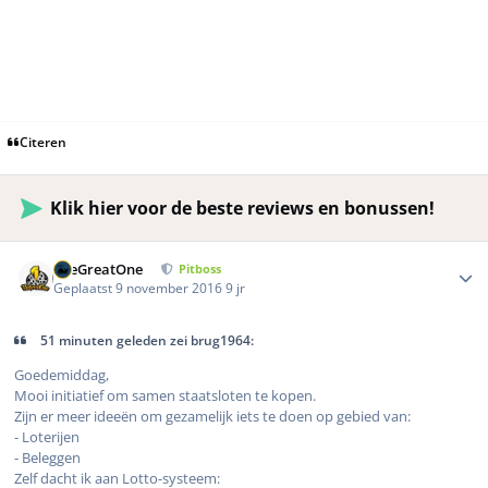
Citeren
Klik hier voor de beste reviews en bonussen!
Author stats
TheGreatOne
Pitboss
Geplaatst
9 november 2016
9 jr
51 minuten geleden zei brug1964:
Goedemiddag,
Mooi initiatief om samen staatsloten te kopen.
Zijn er meer ideeën om gezamelijk iets te doen op gebied van:
- Loterijen
- Beleggen
Zelf dacht ik aan Lotto-systeem: