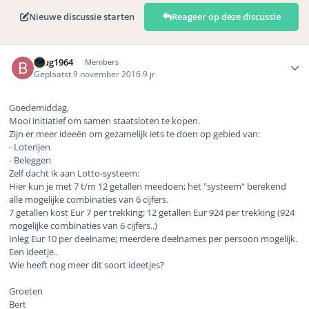
Nieuwe discussie starten
Reageer op deze discussie
Author stats
brug1964
Members
Geplaatst
9 november 2016
9 jr
Goedemiddag,
Mooi initiatief om samen staatsloten te kopen.
Zijn er meer ideeën om gezamelijk iets te doen op gebied van:
- Loterijen
- Beleggen
Zelf dacht ik aan Lotto-systeem:
Hier kun je met 7 t/m 12 getallen meedoen; het "systeem" berekend
alle mogelijke combinaties van 6 cijfers.
7 getallen kost Eur 7 per trekking; 12 getallen Eur 924 per trekking (924
mogelijke combinaties van 6 cijfers..)
Inleg Eur 10 per deelname; meerdere deelnames per persoon mogelijk.
Een ideetje..
Wie heeft nog meer dit soort ideetjes?
Groeten
Bert