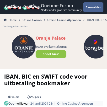
Spring naar bijdragen
Onetime Forum
Aanmelden
Nederland's grootste community voor de spannende 
Home
Online Casino
Online Casino Algemeen
IBAN, BIC en 
Verberg Advertenties
Oranje Palace
100% Welkomstbonus
Speel hier!
IBAN, BIC en SWIFT code voor
uitbetaling bookmaker
Delen
Volgers
Door
williewam
24 april 2024
2 jr
in
Online Casino Algemeen