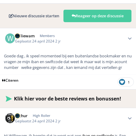
Nieuwe discussie starten
Reageer op deze discussie
Author stats
williewam
Members
Geplaatst
24 april 2024
2 jr
Goede dag , ik speel momenteel bij een buitenlandse bookmaker en nu
vragen ze mijn iban en swiftcode dat weet ik maar wat is mijn acount
number welke gegevens zijn dat , kan iemand mij dat vertellen gr
Citeren
1
Klik hier voor de beste reviews en bonussen!
Author stats
Arthur
High Roller
Geplaatst
24 april 2024
2 jr
Hi Williewam. Ik begrijp dat je weet wat een
iban en swiftcode
is. Een