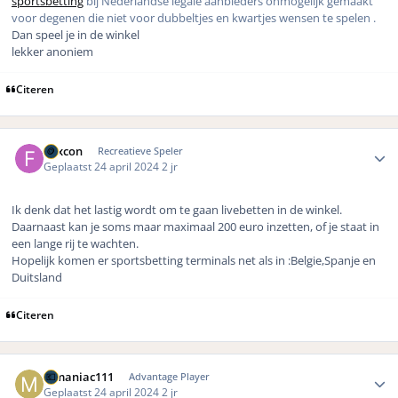
sportsbetting
bij Nederlandse legale aanbieders onmogelijk gemaakt
voor degenen die niet voor dubbeltjes en kwartjes wensen te spelen .
Dan speel je in de winkel
lekker anoniem
Citeren
Author stats
Foxcon
Recreatieve Speler
Geplaatst
24 april 2024
2 jr
Ik denk dat het lastig wordt om te gaan livebetten in de winkel.
Daarnaast kan je soms maar maximaal 200 euro inzetten, of je staat in
een lange rij te wachten.
Hopelijk komen er sportsbetting terminals net als in
:Belgie,Spanje en
Duitsland
Citeren
Author stats
mmaniac111
Advantage Player
Geplaatst
24 april 2024
2 jr